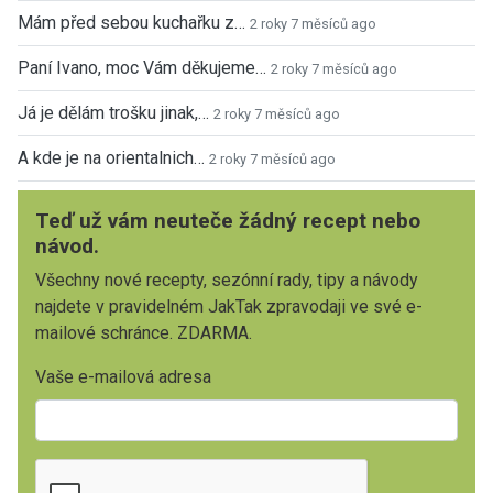
Mám před sebou kuchařku z…
2 roky 7 měsíců ago
Paní Ivano, moc Vám děkujeme…
2 roky 7 měsíců ago
Já je dělám trošku jinak,…
2 roky 7 měsíců ago
A kde je na orientalnich…
2 roky 7 měsíců ago
Teď už vám neuteče žádný recept nebo
návod.
Všechny nové recepty, sezónní rady, tipy a návody
najdete v pravidelném JakTak zpravodaji ve své e-
mailové schránce. ZDARMA.
Vaše e-mailová adresa