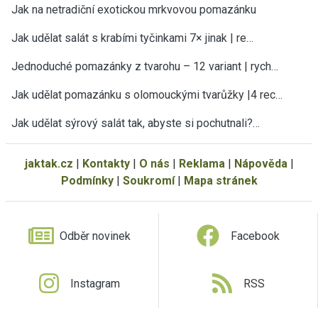
Jak na netradiční exotickou mrkvovou pomazánku
Jak udělat salát s krabími tyčinkami 7× jinak | re…
Jednoduché pomazánky z tvarohu – 12 variant | rych…
Jak udělat pomazánku s olomouckými tvarůžky |4 rec…
Jak udělat sýrový salát tak, abyste si pochutnali?…
jaktak.cz
|
Kontakty
|
O nás
|
Reklama
|
Nápověda
|
Podmínky
|
Soukromí
|
Mapa stránek
Odběr novinek
Facebook
Instagram
RSS