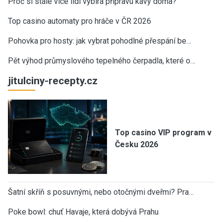
Proč si stále více lidí vybírá přípravu kávy doma?
Top casino automaty pro hráče v ČR 2026
Pohovka pro hosty: jak vybrat pohodlné přespání be…
Pět výhod průmyslového tepelného čerpadla, které o…
jitulciny-recepty.cz
Top casino VIP program v
Česku 2026
Šatní skříň s posuvnými, nebo otočnými dveřmi? Pra…
Poke bowl: chuť Havaje, která dobývá Prahu