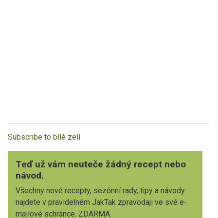
Subscribe to bílé zelí
Teď už vám neuteče žádný recept nebo
návod.
Všechny nové recepty, sezónní rady, tipy a návody
najdete v pravidelném JakTak zpravodaji ve své e-
mailové schránce. ZDARMA.