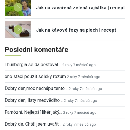
Jak na zavařená zelená rajčátka | recept
Jak na kávové řezy na plech | recept
Poslední komentáře
Thunbergia se dá pěstovat…
2 roky 7 měsíců ago
ono staci pouzit selsky rozum
2 roky 7 měsíců ago
Dobrý den,moc nechápu tento…
2 roky 7 měsíců ago
Dobrý den, listy medvědího…
2 roky 7 měsíců ago
Famózní. Nejlepší likér jaký…
2 roky 7 měsíců ago
Dobrý de. Chtěl jsem uvařit…
2 roky 7 měsíců ago