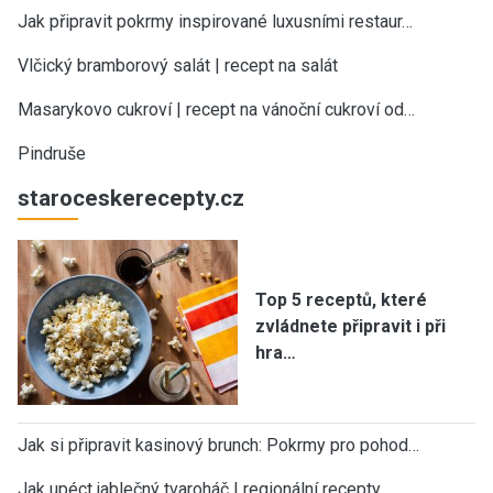
Jak připravit pokrmy inspirované luxusními restaur…
Vlčický bramborový salát | recept na salát
Masarykovo cukroví | recept na vánoční cukroví od…
Pindruše
staroceskerecepty.cz
Top 5 receptů, které
zvládnete připravit i při
hra…
Jak si připravit kasinový brunch: Pokrmy pro pohod…
Jak upéct jablečný tvaroháč | regionální recepty