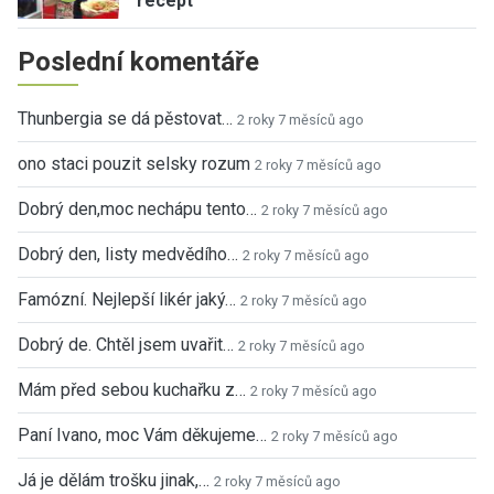
recept
Poslední komentáře
Thunbergia se dá pěstovat…
2 roky 7 měsíců ago
ono staci pouzit selsky rozum
2 roky 7 měsíců ago
Dobrý den,moc nechápu tento…
2 roky 7 měsíců ago
Dobrý den, listy medvědího…
2 roky 7 měsíců ago
Famózní. Nejlepší likér jaký…
2 roky 7 měsíců ago
Dobrý de. Chtěl jsem uvařit…
2 roky 7 měsíců ago
Mám před sebou kuchařku z…
2 roky 7 měsíců ago
Paní Ivano, moc Vám děkujeme…
2 roky 7 měsíců ago
Já je dělám trošku jinak,…
2 roky 7 měsíců ago