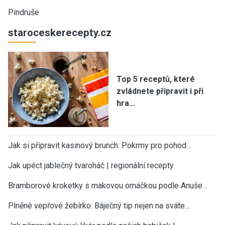
Pindruše
staroceskerecepty.cz
Top 5 receptů, které
zvládnete připravit i při
hra…
Jak si připravit kasinový brunch: Pokrmy pro pohod…
Jak upéct jablečný tvaroháč | regionální recepty
Bramborové kroketky s makovou omáčkou podle Anuše…
Plněné vepřové žebírko: Báječný tip nejen na sváte…