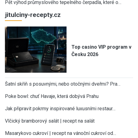
Pět výhod průmyslového tepelného čerpadla, které o…
jitulciny-recepty.cz
Top casino VIP program v
Česku 2026
Šatní skříň s posuvnými, nebo otočnými dveřmi? Pra…
Poke bowl: chuť Havaje, která dobývá Prahu
Jak připravit pokrmy inspirované luxusními restaur…
Vlčický bramborový salát | recept na salát
Masarykovo cukroví | recept na vánoční cukroví od…