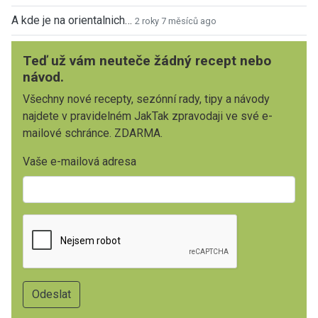
A kde je na orientalnich…
2 roky 7 měsíců ago
Teď už vám neuteče žádný recept nebo
návod.
Všechny nové recepty, sezónní rady, tipy a návody
najdete v pravidelném JakTak zpravodaji ve své e-
mailové schránce. ZDARMA.
Vaše e-mailová adresa