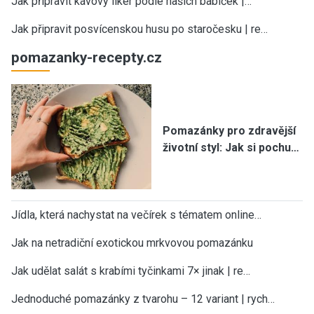
Jak připravit kávový likér podle našich babiček |…
Jak připravit posvícenskou husu po staročesku | re…
pomazanky-recepty.cz
Pomazánky pro zdravější
životní styl: Jak si pochu…
Jídla, která nachystat na večírek s tématem online…
Jak na netradiční exotickou mrkvovou pomazánku
Jak udělat salát s krabími tyčinkami 7× jinak | re…
Jednoduché pomazánky z tvarohu – 12 variant | rych…