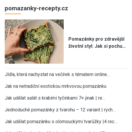
pomazanky-recepty.cz
Pomazánky pro zdravější
životní styl: Jak si pochu…
Jídla, která nachystat na večírek s tématem online…
Jak na netradiční exotickou mrkvovou pomazánku
Jak udělat salát s krabími tyčinkami 7× jinak | re…
Jednoduché pomazánky z tvarohu – 12 variant | rych…
Jak udělat pomazánku s olomouckými tvarůžky |4 rec…