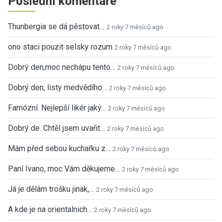
Poslední komentáře
Thunbergia se dá pěstovat…
2 roky 7 měsíců ago
ono staci pouzit selsky rozum
2 roky 7 měsíců ago
Dobrý den,moc nechápu tento…
2 roky 7 měsíců ago
Dobrý den, listy medvědího…
2 roky 7 měsíců ago
Famózní. Nejlepší likér jaký…
2 roky 7 měsíců ago
Dobrý de. Chtěl jsem uvařit…
2 roky 7 měsíců ago
Mám před sebou kuchařku z…
2 roky 7 měsíců ago
Paní Ivano, moc Vám děkujeme…
2 roky 7 měsíců ago
Já je dělám trošku jinak,…
2 roky 7 měsíců ago
A kde je na orientalnich…
2 roky 7 měsíců ago