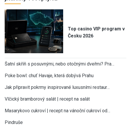
Top casino VIP program v
Česku 2026
Šatní skříň s posuvnými, nebo otočnými dveřmi? Pra…
Poke bowl: chuť Havaje, která dobývá Prahu
Jak připravit pokrmy inspirované luxusními restaur…
Vlčický bramborový salát | recept na salát
Masarykovo cukroví | recept na vánoční cukroví od…
Pindruše