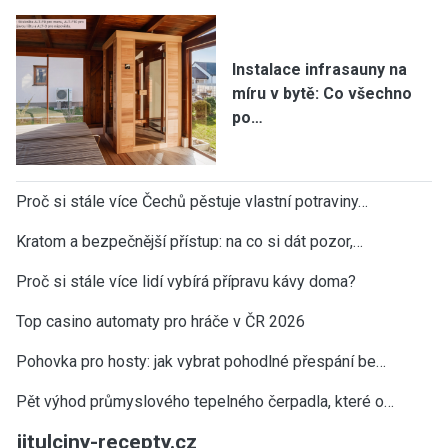
Instalace infrasauny na
míru v bytě: Co všechno
po…
Proč si stále více Čechů pěstuje vlastní potraviny…
Kratom a bezpečnější přístup: na co si dát pozor,…
Proč si stále více lidí vybírá přípravu kávy doma?
Top casino automaty pro hráče v ČR 2026
Pohovka pro hosty: jak vybrat pohodlné přespání be…
Pět výhod průmyslového tepelného čerpadla, které o…
jitulciny-recepty.cz