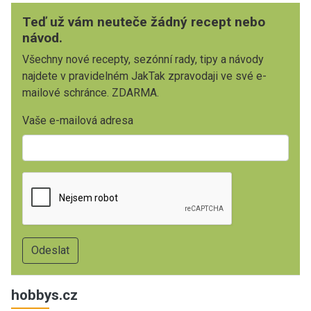
Teď už vám neuteče žádný recept nebo
návod.
Všechny nové recepty, sezónní rady, tipy a návody
najdete v pravidelném JakTak zpravodaji ve své e-
mailové schránce. ZDARMA.
Vaše e-mailová adresa
hobbys.cz