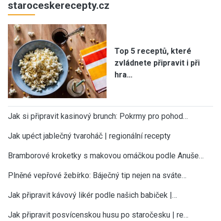
staroceskerecepty.cz
Top 5 receptů, které
zvládnete připravit i při
hra…
Jak si připravit kasinový brunch: Pokrmy pro pohod…
Jak upéct jablečný tvaroháč | regionální recepty
Bramborové kroketky s makovou omáčkou podle Anuše…
Plněné vepřové žebírko: Báječný tip nejen na sváte…
Jak připravit kávový likér podle našich babiček |…
Jak připravit posvícenskou husu po staročesku | re…