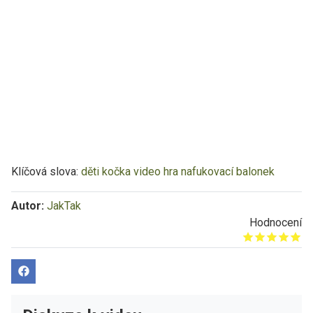
Klíčová slova:
děti
kočka
video
hra
nafukovací balonek
Autor:
JakTak
Hodnocení
Give it 1/5
Give it 2/5
Give it 3/5
Give it 4/5
Give it 5/5