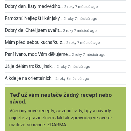
Dobrý den, listy medvědího…
2 roky 7 měsíců ago
Famózní. Nejlepší likér jaký…
2 roky 7 měsíců ago
Dobrý de. Chtěl jsem uvařit…
2 roky 7 měsíců ago
Mám před sebou kuchařku z…
2 roky 7 měsíců ago
Paní Ivano, moc Vám děkujeme…
2 roky 7 měsíců ago
Já je dělám trošku jinak,…
2 roky 7 měsíců ago
A kde je na orientalnich…
2 roky 8 měsíců ago
Teď už vám neuteče žádný recept nebo
návod.
Všechny nové recepty, sezónní rady, tipy a návody
najdete v pravidelném JakTak zpravodaji ve své e-
mailové schránce. ZDARMA.