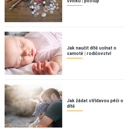
svíčku | postup
Jak naučit dítě usínat o
samotě | rodičovství
Jak žádat střídavou péči o
dítě