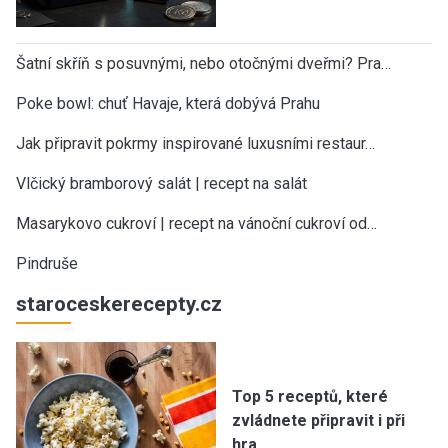
Šatní skříň s posuvnými, nebo otočnými dveřmi? Pra…
Poke bowl: chuť Havaje, která dobývá Prahu
Jak připravit pokrmy inspirované luxusními restaur…
Vlčický bramborový salát | recept na salát
Masarykovo cukroví | recept na vánoční cukroví od…
Pindruše
staroceskerecepty.cz
Top 5 receptů, které
zvládnete připravit i při
hra…