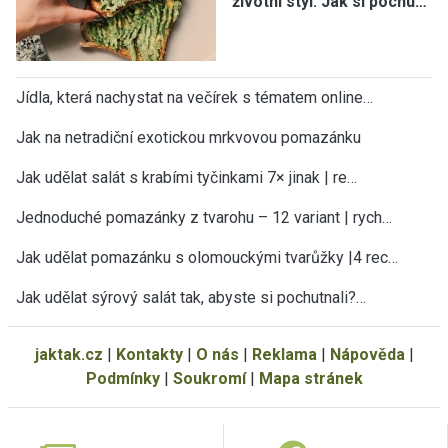
životní styl: Jak si pochu…
Jídla, která nachystat na večírek s tématem online…
Jak na netradiční exotickou mrkvovou pomazánku
Jak udělat salát s krabími tyčinkami 7× jinak | re…
Jednoduché pomazánky z tvarohu – 12 variant | rych…
Jak udělat pomazánku s olomouckými tvarůžky |4 rec…
Jak udělat sýrový salát tak, abyste si pochutnali?…
jaktak.cz
|
Kontakty
|
O nás
|
Reklama
|
Nápověda
|
Podmínky
|
Soukromí
|
Mapa stránek