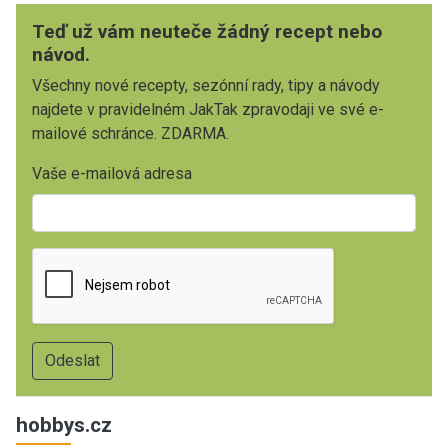
Teď už vám neuteče žádný recept nebo
návod.
Všechny nové recepty, sezónní rady, tipy a návody
najdete v pravidelném JakTak zpravodaji ve své e-
mailové schránce. ZDARMA.
Vaše e-mailová adresa
hobbys.cz