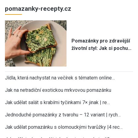
pomazanky-recepty.cz
Pomazánky pro zdravější
životní styl: Jak si pochu…
Jídla, která nachystat na večírek s tématem online…
Jak na netradiční exotickou mrkvovou pomazánku
Jak udělat salát s krabími tyčinkami 7× jinak | re…
Jednoduché pomazánky z tvarohu – 12 variant | rych…
Jak udělat pomazánku s olomouckými tvarůžky |4 rec…