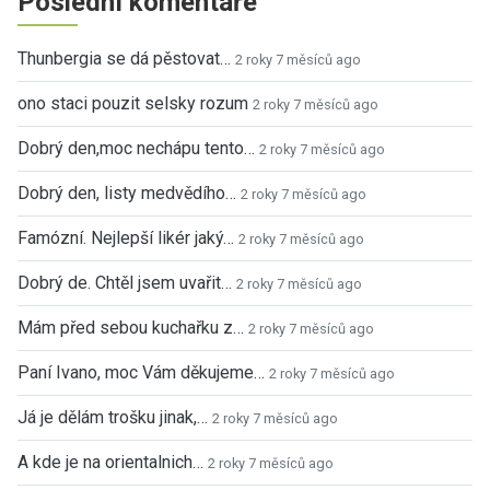
Poslední komentáře
Thunbergia se dá pěstovat…
2 roky 7 měsíců ago
ono staci pouzit selsky rozum
2 roky 7 měsíců ago
Dobrý den,moc nechápu tento…
2 roky 7 měsíců ago
Dobrý den, listy medvědího…
2 roky 7 měsíců ago
Famózní. Nejlepší likér jaký…
2 roky 7 měsíců ago
Dobrý de. Chtěl jsem uvařit…
2 roky 7 měsíců ago
Mám před sebou kuchařku z…
2 roky 7 měsíců ago
Paní Ivano, moc Vám děkujeme…
2 roky 7 měsíců ago
Já je dělám trošku jinak,…
2 roky 7 měsíců ago
A kde je na orientalnich…
2 roky 7 měsíců ago