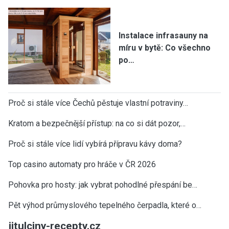
Instalace infrasauny na
míru v bytě: Co všechno
po…
Proč si stále více Čechů pěstuje vlastní potraviny…
Kratom a bezpečnější přístup: na co si dát pozor,…
Proč si stále více lidí vybírá přípravu kávy doma?
Top casino automaty pro hráče v ČR 2026
Pohovka pro hosty: jak vybrat pohodlné přespání be…
Pět výhod průmyslového tepelného čerpadla, které o…
jitulciny-recepty.cz