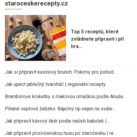
staroceskerecepty.cz
Top 5 receptů, které
zvládnete připravit i při
hra…
Jak si připravit kasinový brunch: Pokrmy pro pohod…
Jak upéct jablečný tvaroháč | regionální recepty
Bramborové kroketky s makovou omáčkou podle Anuše…
Plněné vepřové žebírko: Báječný tip nejen na sváte…
Jak připravit kávový likér podle našich babiček |…
Jak připravit posvícenskou husu po staročesku | re…