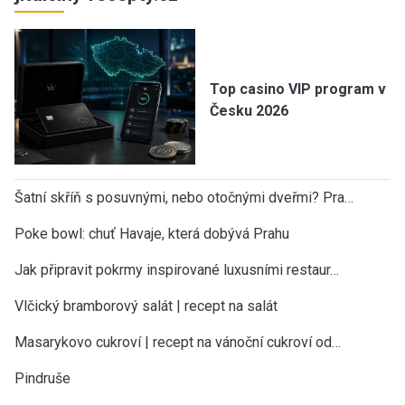
Top casino VIP program v
Česku 2026
Šatní skříň s posuvnými, nebo otočnými dveřmi? Pra…
Poke bowl: chuť Havaje, která dobývá Prahu
Jak připravit pokrmy inspirované luxusními restaur…
Vlčický bramborový salát | recept na salát
Masarykovo cukroví | recept na vánoční cukroví od…
Pindruše