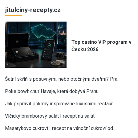
jitulciny-recepty.cz
Top casino VIP program v
Česku 2026
Šatní skříň s posuvnými, nebo otočnými dveřmi? Pra…
Poke bowl: chuť Havaje, která dobývá Prahu
Jak připravit pokrmy inspirované luxusními restaur…
Vlčický bramborový salát | recept na salát
Masarykovo cukroví | recept na vánoční cukroví od…