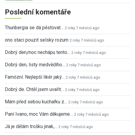
Poslední komentáře
Thunbergia se dá pěstovat…
2 roky 7 měsíců ago
ono staci pouzit selsky rozum
2 roky 7 měsíců ago
Dobrý den,moc nechápu tento…
2 roky 7 měsíců ago
Dobrý den, listy medvědího…
2 roky 7 měsíců ago
Famózní. Nejlepší likér jaký…
2 roky 7 měsíců ago
Dobrý de. Chtěl jsem uvařit…
2 roky 7 měsíců ago
Mám před sebou kuchařku z…
2 roky 7 měsíců ago
Paní Ivano, moc Vám děkujeme…
2 roky 7 měsíců ago
Já je dělám trošku jinak,…
2 roky 7 měsíců ago