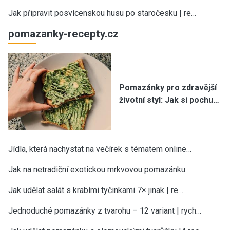
Jak připravit posvícenskou husu po staročesku | re…
pomazanky-recepty.cz
Pomazánky pro zdravější
životní styl: Jak si pochu…
Jídla, která nachystat na večírek s tématem online…
Jak na netradiční exotickou mrkvovou pomazánku
Jak udělat salát s krabími tyčinkami 7× jinak | re…
Jednoduché pomazánky z tvarohu – 12 variant | rych…