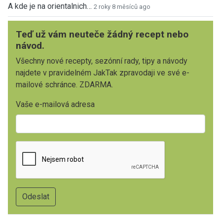
A kde je na orientalnich…
2 roky 8 měsíců ago
Teď už vám neuteče žádný recept nebo
návod.
Všechny nové recepty, sezónní rady, tipy a návody
najdete v pravidelném JakTak zpravodaji ve své e-
mailové schránce. ZDARMA.
Vaše e-mailová adresa