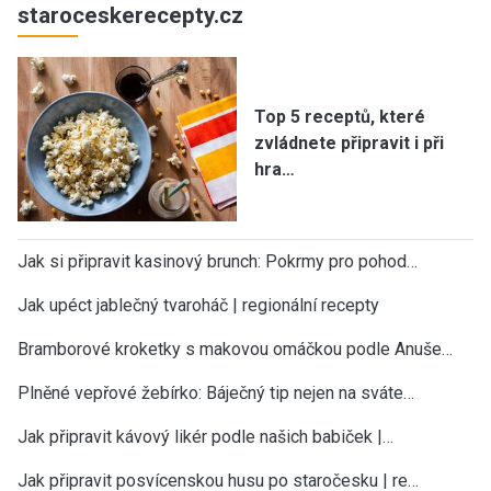
staroceskerecepty.cz
Top 5 receptů, které
zvládnete připravit i při
hra…
Jak si připravit kasinový brunch: Pokrmy pro pohod…
Jak upéct jablečný tvaroháč | regionální recepty
Bramborové kroketky s makovou omáčkou podle Anuše…
Plněné vepřové žebírko: Báječný tip nejen na sváte…
Jak připravit kávový likér podle našich babiček |…
Jak připravit posvícenskou husu po staročesku | re…