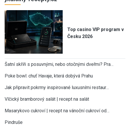
Top casino VIP program v
Česku 2026
Šatní skříň s posuvnými, nebo otočnými dveřmi? Pra…
Poke bowl: chuť Havaje, která dobývá Prahu
Jak připravit pokrmy inspirované luxusními restaur…
Vlčický bramborový salát | recept na salát
Masarykovo cukroví | recept na vánoční cukroví od…
Pindruše