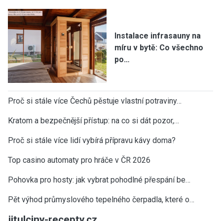
Instalace infrasauny na
míru v bytě: Co všechno
po…
Proč si stále více Čechů pěstuje vlastní potraviny…
Kratom a bezpečnější přístup: na co si dát pozor,…
Proč si stále více lidí vybírá přípravu kávy doma?
Top casino automaty pro hráče v ČR 2026
Pohovka pro hosty: jak vybrat pohodlné přespání be…
Pět výhod průmyslového tepelného čerpadla, které o…
jitulciny-recepty.cz