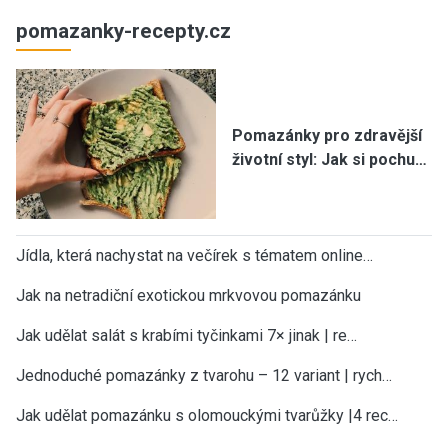
pomazanky-recepty.cz
Pomazánky pro zdravější
životní styl: Jak si pochu…
Jídla, která nachystat na večírek s tématem online…
Jak na netradiční exotickou mrkvovou pomazánku
Jak udělat salát s krabími tyčinkami 7× jinak | re…
Jednoduché pomazánky z tvarohu – 12 variant | rych…
Jak udělat pomazánku s olomouckými tvarůžky |4 rec…