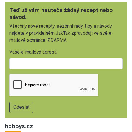
Teď už vám neuteče žádný recept nebo
návod.
Všechny nové recepty, sezónní rady, tipy a návody
najdete v pravidelném JakTak zpravodaji ve své e-
mailové schránce. ZDARMA.
Vaše e-mailová adresa
hobbys.cz