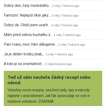
Dobrý den, listy medvědího…
2 roky 7 měsíců ago
Famózní. Nejlepší likér jaký…
2 roky 7 měsíců ago
Dobrý de. Chtěl jsem uvařit…
2 roky 7 měsíců ago
Mám před sebou kuchařku z…
2 roky 7 měsíců ago
Paní Ivano, moc Vám děkujeme…
2 roky 7 měsíců ago
Já je dělám trošku jinak,…
2 roky 7 měsíců ago
A kde je na orientalnich…
2 roky 8 měsíců ago
Teď už vám neuteče žádný recept nebo
návod.
Všechny nové recepty, sezónní rady, tipy a návody
najdete v pravidelném JakTak zpravodaji ve své e-
mailové schránce. ZDARMA.