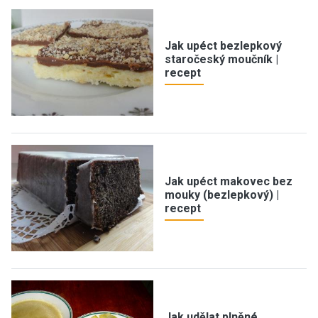
Jak upéct bezlepkový
staročeský moučník |
recept
Jak upéct makovec bez
mouky (bezlepkový) |
recept
Jak udělat plněné