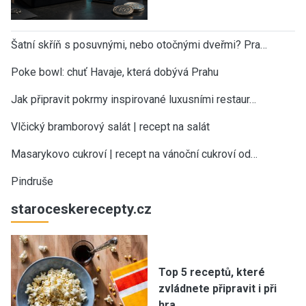
Šatní skříň s posuvnými, nebo otočnými dveřmi? Pra…
Poke bowl: chuť Havaje, která dobývá Prahu
Jak připravit pokrmy inspirované luxusními restaur…
Vlčický bramborový salát | recept na salát
Masarykovo cukroví | recept na vánoční cukroví od…
Pindruše
staroceskerecepty.cz
Top 5 receptů, které
zvládnete připravit i při
hra…