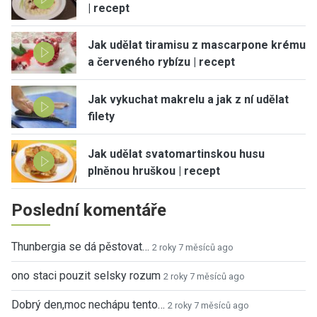
| recept
Jak udělat tiramisu z mascarpone krému
a červeného rybízu | recept
Jak vykuchat makrelu a jak z ní udělat
filety
Jak udělat svatomartinskou husu
plněnou hruškou | recept
Poslední komentáře
Thunbergia se dá pěstovat…
2 roky 7 měsíců ago
ono staci pouzit selsky rozum
2 roky 7 měsíců ago
Dobrý den,moc nechápu tento…
2 roky 7 měsíců ago