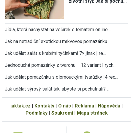
životní styl: Jak si pochu…
Jídla, která nachystat na večírek s tématem online…
Jak na netradiční exotickou mrkvovou pomazánku
Jak udělat salát s krabími tyčinkami 7× jinak | re…
Jednoduché pomazánky z tvarohu – 12 variant | rych…
Jak udělat pomazánku s olomouckými tvarůžky |4 rec…
Jak udělat sýrový salát tak, abyste si pochutnali?…
jaktak.cz
|
Kontakty
|
O nás
|
Reklama
|
Nápověda
|
Podmínky
|
Soukromí
|
Mapa stránek