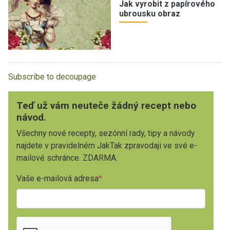
Jak vyrobit z papírového
ubrousku obraz
Subscribe to decoupage
Teď už vám neuteče žádný recept nebo
návod.
Všechny nové recepty, sezónní rady, tipy a návody
najdete v pravidelném JakTak zpravodaji ve své e-
mailové schránce. ZDARMA.
Vaše e-mailová adresa