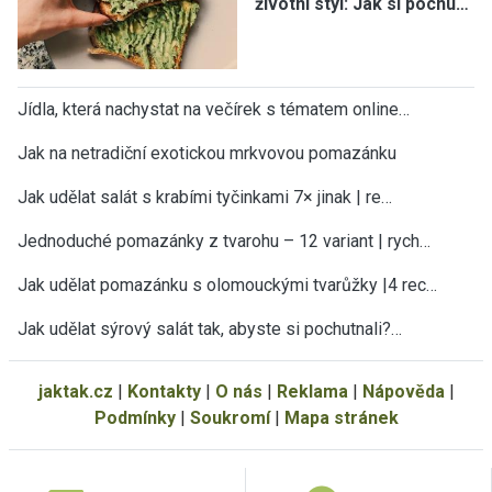
životní styl: Jak si pochu…
Jídla, která nachystat na večírek s tématem online…
Jak na netradiční exotickou mrkvovou pomazánku
Jak udělat salát s krabími tyčinkami 7× jinak | re…
Jednoduché pomazánky z tvarohu – 12 variant | rych…
Jak udělat pomazánku s olomouckými tvarůžky |4 rec…
Jak udělat sýrový salát tak, abyste si pochutnali?…
jaktak.cz
|
Kontakty
|
O nás
|
Reklama
|
Nápověda
|
Podmínky
|
Soukromí
|
Mapa stránek