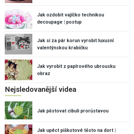
Jak ozdobit vajíčko technikou
decoupage | postup
Jak si za pár korun vyrobit luxusní
valentýnskou krabičku
Jak vyrobit z papírového ubrousku
obraz
Nejsledovanější videa
Jak pěstovat cibuli prorůstavou
Jak upéct piškotové těsto na dort |