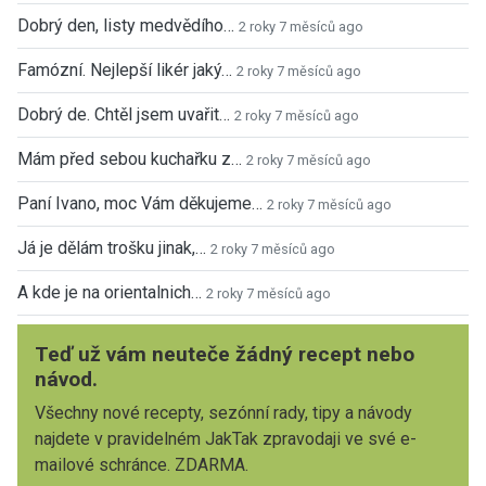
Dobrý den, listy medvědího…
2 roky 7 měsíců ago
Famózní. Nejlepší likér jaký…
2 roky 7 měsíců ago
Dobrý de. Chtěl jsem uvařit…
2 roky 7 měsíců ago
Mám před sebou kuchařku z…
2 roky 7 měsíců ago
Paní Ivano, moc Vám děkujeme…
2 roky 7 měsíců ago
Já je dělám trošku jinak,…
2 roky 7 měsíců ago
A kde je na orientalnich…
2 roky 7 měsíců ago
Teď už vám neuteče žádný recept nebo
návod.
Všechny nové recepty, sezónní rady, tipy a návody
najdete v pravidelném JakTak zpravodaji ve své e-
mailové schránce. ZDARMA.