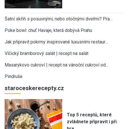
Šatní skříň s posuvnými, nebo otočnými dveřmi? Pra…
Poke bowl: chuť Havaje, která dobývá Prahu
Jak připravit pokrmy inspirované luxusními restaur…
Vlčický bramborový salát | recept na salát
Masarykovo cukroví | recept na vánoční cukroví od…
Pindruše
staroceskerecepty.cz
Top 5 receptů, které
zvládnete připravit i při
hra…