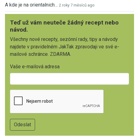
A kde je na orientalnich…
2 roky 7 měsíců ago
Teď už vám neuteče žádný recept nebo
návod.
Všechny nové recepty, sezónní rady, tipy a návody
najdete v pravidelném JakTak zpravodaji ve své e-
mailové schránce. ZDARMA.
Vaše e-mailová adresa