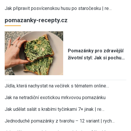
Jak připravit posvícenskou husu po staročesku | re…
pomazanky-recepty.cz
Pomazánky pro zdravější
životní styl: Jak si pochu…
Jídla, která nachystat na večírek s tématem online…
Jak na netradiční exotickou mrkvovou pomazánku
Jak udělat salát s krabími tyčinkami 7× jinak | re…
Jednoduché pomazánky z tvarohu – 12 variant | rych…