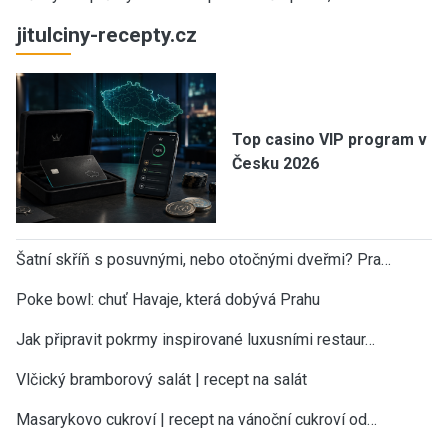
jitulciny-recepty.cz
Top casino VIP program v
Česku 2026
Šatní skříň s posuvnými, nebo otočnými dveřmi? Pra…
Poke bowl: chuť Havaje, která dobývá Prahu
Jak připravit pokrmy inspirované luxusními restaur…
Vlčický bramborový salát | recept na salát
Masarykovo cukroví | recept na vánoční cukroví od…