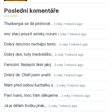
Poslední komentáře
Thunbergia se dá pěstovat…
2 roky 7 měsíců ago
ono staci pouzit selsky rozum
2 roky 7 měsíců ago
Dobrý den,moc nechápu tento…
2 roky 7 měsíců ago
Dobrý den, listy medvědího…
2 roky 7 měsíců ago
Famózní. Nejlepší likér jaký…
2 roky 7 měsíců ago
Dobrý de. Chtěl jsem uvařit…
2 roky 7 měsíců ago
Mám před sebou kuchařku z…
2 roky 7 měsíců ago
Paní Ivano, moc Vám děkujeme…
2 roky 7 měsíců ago
Já je dělám trošku jinak,…
2 roky 7 měsíců ago