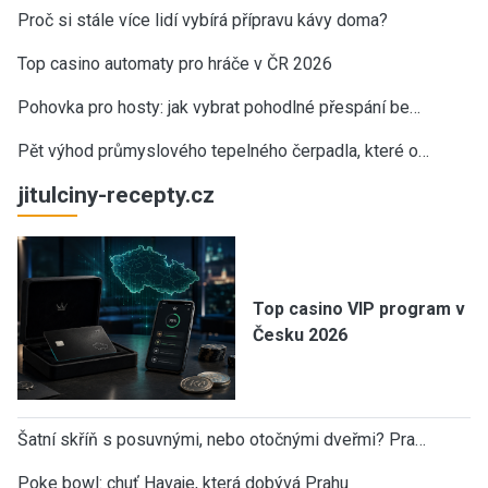
Proč si stále více lidí vybírá přípravu kávy doma?
Top casino automaty pro hráče v ČR 2026
Pohovka pro hosty: jak vybrat pohodlné přespání be…
Pět výhod průmyslového tepelného čerpadla, které o…
jitulciny-recepty.cz
Top casino VIP program v
Česku 2026
Šatní skříň s posuvnými, nebo otočnými dveřmi? Pra…
Poke bowl: chuť Havaje, která dobývá Prahu