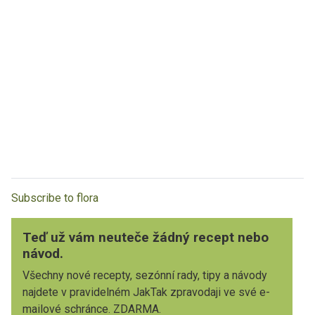
Subscribe to flora
Teď už vám neuteče žádný recept nebo
návod.
Všechny nové recepty, sezónní rady, tipy a návody
najdete v pravidelném JakTak zpravodaji ve své e-
mailové schránce. ZDARMA.