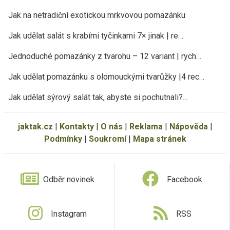
Jak na netradiční exotickou mrkvovou pomazánku
Jak udělat salát s krabími tyčinkami 7× jinak | re…
Jednoduché pomazánky z tvarohu – 12 variant | rych…
Jak udělat pomazánku s olomouckými tvarůžky |4 rec…
Jak udělat sýrový salát tak, abyste si pochutnali?…
jaktak.cz
|
Kontakty
|
O nás
|
Reklama
|
Nápověda
|
Podmínky
|
Soukromí
|
Mapa stránek
Odběr novinek
Facebook
Instagram
RSS