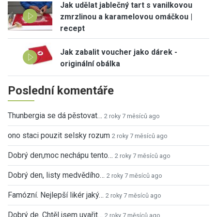
Jak udělat jablečný tart s vanilkovou
zmrzlinou a karamelovou omáčkou |
recept
Jak zabalit voucher jako dárek -
originální obálka
Poslední komentáře
Thunbergia se dá pěstovat…
2 roky 7 měsíců ago
ono staci pouzit selsky rozum
2 roky 7 měsíců ago
Dobrý den,moc nechápu tento…
2 roky 7 měsíců ago
Dobrý den, listy medvědího…
2 roky 7 měsíců ago
Famózní. Nejlepší likér jaký…
2 roky 7 měsíců ago
Dobrý de. Chtěl jsem uvařit…
2 roky 7 měsíců ago