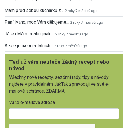
Mám před sebou kuchařku z…
2 roky 7 měsíců ago
Paní Ivano, moc Vám děkujeme…
2 roky 7 měsíců ago
Já je dělám trošku jinak,…
2 roky 7 měsíců ago
A kde je na orientalnich…
2 roky 7 měsíců ago
Teď už vám neuteče žádný recept nebo
návod.
Všechny nové recepty, sezónní rady, tipy a návody
najdete v pravidelném JakTak zpravodaji ve své e-
mailové schránce. ZDARMA.
Vaše e-mailová adresa