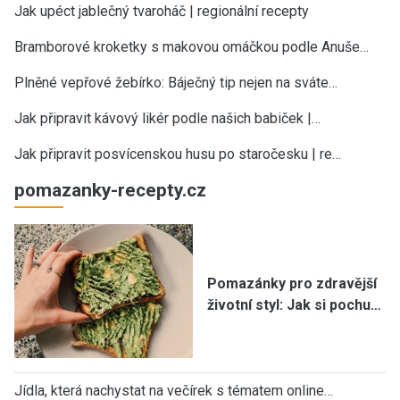
Jak upéct jablečný tvaroháč | regionální recepty
Bramborové kroketky s makovou omáčkou podle Anuše…
Plněné vepřové žebírko: Báječný tip nejen na sváte…
Jak připravit kávový likér podle našich babiček |…
Jak připravit posvícenskou husu po staročesku | re…
pomazanky-recepty.cz
Pomazánky pro zdravější
životní styl: Jak si pochu…
Jídla, která nachystat na večírek s tématem online…