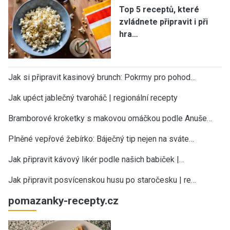
Top 5 receptů, které
zvládnete připravit i při
hra…
Jak si připravit kasinový brunch: Pokrmy pro pohod…
Jak upéct jablečný tvaroháč | regionální recepty
Bramborové kroketky s makovou omáčkou podle Anuše…
Plněné vepřové žebírko: Báječný tip nejen na sváte…
Jak připravit kávový likér podle našich babiček |…
Jak připravit posvícenskou husu po staročesku | re…
pomazanky-recepty.cz