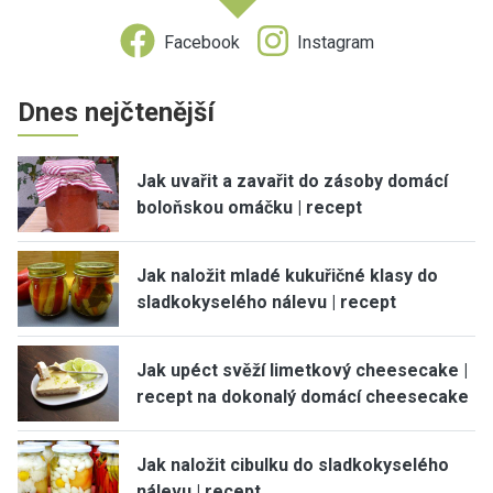
Facebook
Instagram
Dnes nejčtenější
Jak uvařit a zavařit do zásoby domácí
boloňskou omáčku | recept
Jak naložit mladé kukuřičné klasy do
sladkokyselého nálevu | recept
Jak upéct svěží limetkový cheesecake |
recept na dokonalý domácí cheesecake
Jak naložit cibulku do sladkokyselého
nálevu | recept