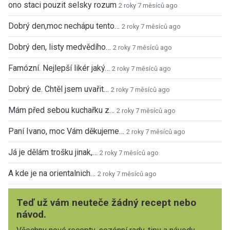
ono staci pouzit selsky rozum
2 roky 7 měsíců ago
Dobrý den,moc nechápu tento…
2 roky 7 měsíců ago
Dobrý den, listy medvědího…
2 roky 7 měsíců ago
Famózní. Nejlepší likér jaký…
2 roky 7 měsíců ago
Dobrý de. Chtěl jsem uvařit…
2 roky 7 měsíců ago
Mám před sebou kuchařku z…
2 roky 7 měsíců ago
Paní Ivano, moc Vám děkujeme…
2 roky 7 měsíců ago
Já je dělám trošku jinak,…
2 roky 7 měsíců ago
A kde je na orientalnich…
2 roky 7 měsíců ago
Teď už vám neuteče žádný recept nebo
návod.