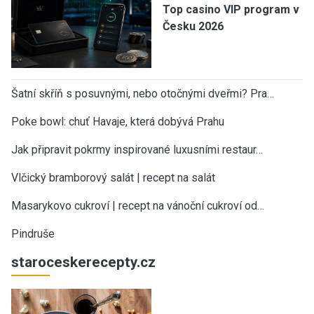
Top casino VIP program v
Česku 2026
Šatní skříň s posuvnými, nebo otočnými dveřmi? Pra…
Poke bowl: chuť Havaje, která dobývá Prahu
Jak připravit pokrmy inspirované luxusními restaur…
Vlčický bramborový salát | recept na salát
Masarykovo cukroví | recept na vánoční cukroví od…
Pindruše
staroceskerecepty.cz