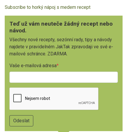
Subscribe to horký nápoj s medem recept
Teď už vám neuteče žádný recept nebo
návod.
Všechny nové recepty, sezónní rady, tipy a návody
najdete v pravidelném JakTak zpravodaji ve své e-
mailové schránce. ZDARMA.
Vaše e-mailová adresa