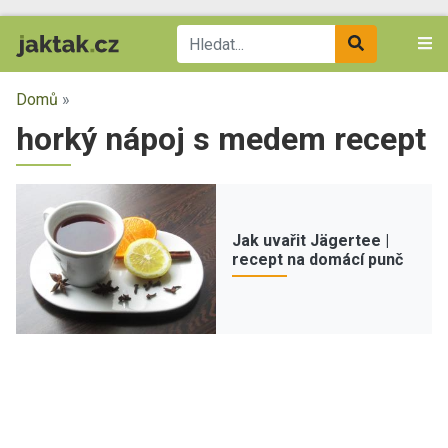
Domů
»
horký nápoj s medem recept
Jak uvařit Jägertee |
recept na domácí punč