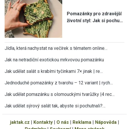
Pomazánky pro zdravější
životní styl: Jak si pochu…
Jídla, která nachystat na večírek s tématem online…
Jak na netradiční exotickou mrkvovou pomazánku
Jak udělat salát s krabími tyčinkami 7× jinak | re…
Jednoduché pomazánky z tvarohu – 12 variant | rych…
Jak udělat pomazánku s olomouckými tvarůžky |4 rec…
Jak udělat sýrový salát tak, abyste si pochutnali?…
jaktak.cz
|
Kontakty
|
O nás
|
Reklama
|
Nápověda
|