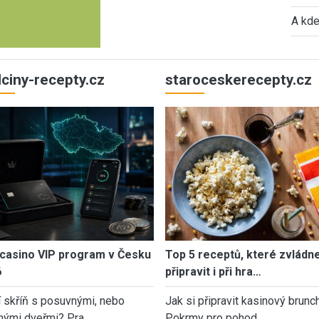
A kde
ulciny-recepty.cz
staroceskerecepty.cz
casino VIP program v Česku
Top 5 receptů, které zvládn
6
připravit i při hra…
í skříň s posuvnými, nebo
Jak si připravit kasinový brunch
nými dveřmi? Pra…
Pokrmy pro pohod…