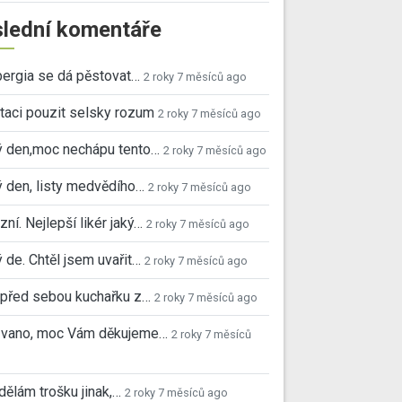
lední komentáře
ergia se dá pěstovat…
2 roky 7 měsíců ago
taci pouzit selsky rozum
2 roky 7 měsíců ago
ý den,moc nechápu tento…
2 roky 7 měsíců ago
 den, listy medvědího…
2 roky 7 měsíců ago
ní. Nejlepší likér jaký…
2 roky 7 měsíců ago
 de. Chtěl jsem uvařit…
2 roky 7 měsíců ago
před sebou kuchařku z…
2 roky 7 měsíců ago
 Ivano, moc Vám děkujeme…
2 roky 7 měsíců
 dělám trošku jinak,…
2 roky 7 měsíců ago