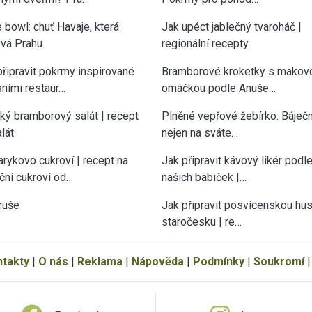
 bowl: chuť Havaje, která
Jak upéct jablečný tvaroháč |
vá Prahu
regionální recepty
připravit pokrmy inspirované
Bramborové kroketky s makov
sními restaur…
omáčkou podle Anuše…
cký bramborový salát | recept
Plněné vepřové žebírko: Báječn
lát
nejen na sváte…
rykovo cukroví | recept na
Jak připravit kávový likér podl
ční cukroví od…
našich babiček |…
ruše
Jak připravit posvícenskou hu
staročesku | re…
ntakty
|
O nás
|
Reklama
|
Nápověda
|
Podmínky
|
Soukromí