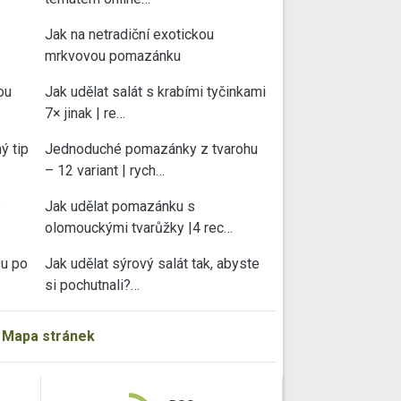
Jak na netradiční exotickou
mrkvovou pomazánku
ou
Jak udělat salát s krabími tyčinkami
7× jinak | re…
ý tip
Jednoduché pomazánky z tvarohu
– 12 variant | rych…
e
Jak udělat pomazánku s
olomouckými tvarůžky |4 rec…
su po
Jak udělat sýrový salát tak, abyste
si pochutnali?…
|
Mapa stránek