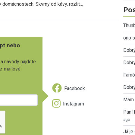
v domácnostech. Skvrny od kávy, rozlit…
Pos
Thunb
ono s
pt nebo
Dobr
 a návody najdete
Dobrý
 e-mailové
Famóz
Dobrý
Facebook
Mám 
Instagram
Paní
ago
Já je