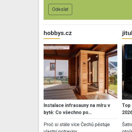
hobbys.cz
jit
Instalace infrasauny na míru v
Top 
bytě: Co všechno po…
202
Proč si stále více Čechů pěstuje
Šatn
vlastní potraviny…
otoč