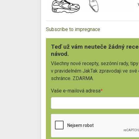
Subscribe to impregnace
Teď už vám neuteče žádný rece
návod.
Všechny nové recepty, sezónní rady, tipy
v pravidelném JakTak zpravodaji ve své
schránce. ZDARMA.
Vaše e-mailová adresa