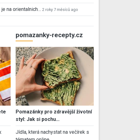
 je na orientalnich…
2 roky 7 měsíců ago
pomazanky-recepty.cz
ete
Pomazánky pro zdravější životní
styl: Jak si pochu…
:
Jídla, která nachystat na večírek s
tématem online…