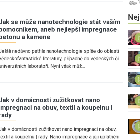
Nej
Jak se může nanotechnologie stát vaším
pomocníkem, aneb nejlepší impregnace
betonu a kamene
Ještě nedávno patřila nanotechnologie spíše do oblasti
vědeckofantastické literatury, případně do vědeckých či
univerzitních laboratoří. Nyní však můž…
Jak v domácnosti zužitkovat nano
impregnaci na obuv, textil a koupelnu |
rady
Jak v domácnosti zužitkovat nano impregnaci na obuv,
textil a koupelnu | rady. Nano impregnace a její uplatnění