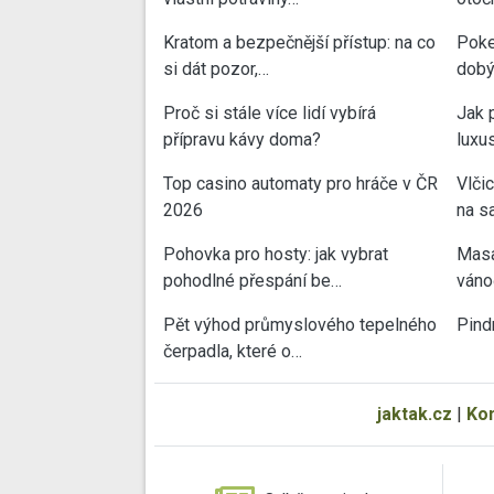
Kratom a bezpečnější přístup: na co
Poke
si dát pozor,…
dobý
Proč si stále více lidí vybírá
Jak 
přípravu kávy doma?
luxu
Top casino automaty pro hráče v ČR
Vlči
2026
na sa
Pohovka pro hosty: jak vybrat
Masa
pohodlné přespání be…
váno
Pět výhod průmyslového tepelného
Pind
čerpadla, které o…
jaktak.cz
|
Ko