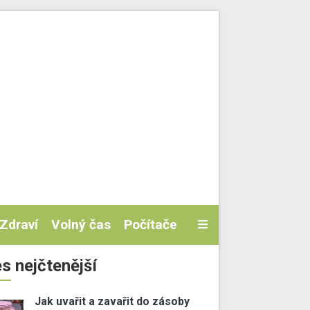
Zdraví
Volný čas
Počítače
s nejčtenější
Jak uvařit a zavařit do zásoby