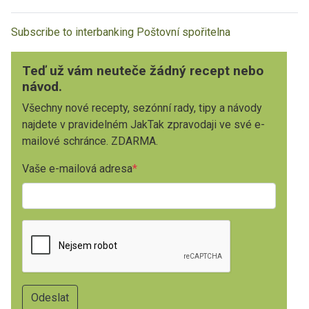
Subscribe to interbanking Poštovní spořitelna
Teď už vám neuteče žádný recept nebo
návod.
Všechny nové recepty, sezónní rady, tipy a návody
najdete v pravidelném JakTak zpravodaji ve své e-
mailové schránce. ZDARMA.
Vaše e-mailová adresa