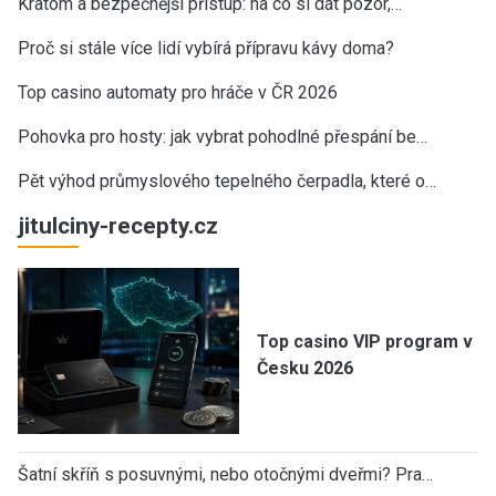
Kratom a bezpečnější přístup: na co si dát pozor,…
Proč si stále více lidí vybírá přípravu kávy doma?
Top casino automaty pro hráče v ČR 2026
Pohovka pro hosty: jak vybrat pohodlné přespání be…
Pět výhod průmyslového tepelného čerpadla, které o…
jitulciny-recepty.cz
Top casino VIP program v
Česku 2026
Šatní skříň s posuvnými, nebo otočnými dveřmi? Pra…