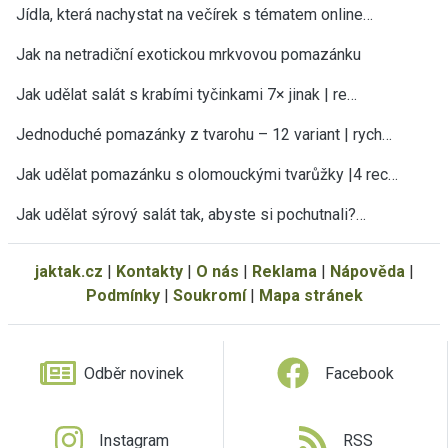
Jídla, která nachystat na večírek s tématem online…
Jak na netradiční exotickou mrkvovou pomazánku
Jak udělat salát s krabími tyčinkami 7× jinak | re…
Jednoduché pomazánky z tvarohu – 12 variant | rych…
Jak udělat pomazánku s olomouckými tvarůžky |4 rec…
Jak udělat sýrový salát tak, abyste si pochutnali?…
jaktak.cz
|
Kontakty
|
O nás
|
Reklama
|
Nápověda
|
Podmínky
|
Soukromí
|
Mapa stránek
Odběr novinek
Facebook
Instagram
RSS