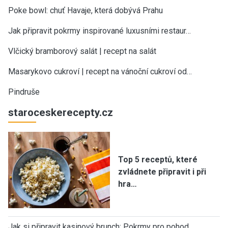
Poke bowl: chuť Havaje, která dobývá Prahu
Jak připravit pokrmy inspirované luxusními restaur…
Vlčický bramborový salát | recept na salát
Masarykovo cukroví | recept na vánoční cukroví od…
Pindruše
staroceskerecepty.cz
Top 5 receptů, které
zvládnete připravit i při
hra…
Jak si připravit kasinový brunch: Pokrmy pro pohod…