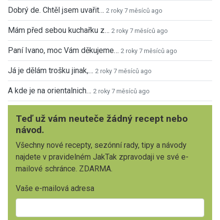
Dobrý de. Chtěl jsem uvařit…
2 roky 7 měsíců ago
Mám před sebou kuchařku z…
2 roky 7 měsíců ago
Paní Ivano, moc Vám děkujeme…
2 roky 7 měsíců ago
Já je dělám trošku jinak,…
2 roky 7 měsíců ago
A kde je na orientalnich…
2 roky 7 měsíců ago
Teď už vám neuteče žádný recept nebo
návod.
Všechny nové recepty, sezónní rady, tipy a návody
najdete v pravidelném JakTak zpravodaji ve své e-
mailové schránce. ZDARMA.
Vaše e-mailová adresa