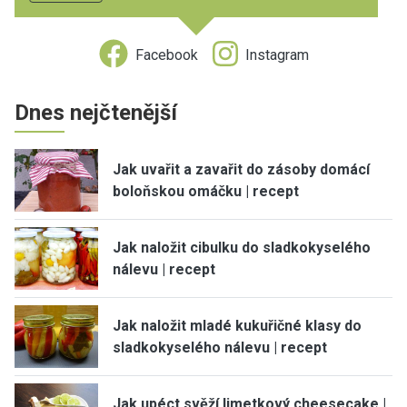
Facebook
Instagram
Dnes nejčtenější
Jak uvařit a zavařit do zásoby domácí
boloňskou omáčku | recept
Jak naložit cibulku do sladkokyselého
nálevu | recept
Jak naložit mladé kukuřičné klasy do
sladkokyselého nálevu | recept
Jak upéct svěží limetkový cheesecake |