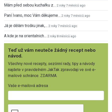
Mám před sebou kuchařku z…
2 roky 7 měsíců ago
Paní Ivano, moc Vám děkujeme…
2 roky 7 měsíců ago
Já je dělám trošku jinak,…
2 roky 7 měsíců ago
A kde je na orientalnich…
2 roky 8 měsíců ago
Teď už vám neuteče žádný recept nebo
návod.
Všechny nové recepty, sezónní rady, tipy a návody
najdete v pravidelném JakTak zpravodaji ve své e-
mailové schránce. ZDARMA.
Vaše e-mailová adresa