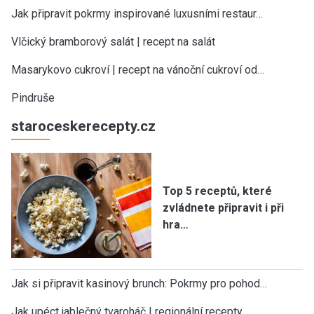
Jak připravit pokrmy inspirované luxusními restaur…
Vlčický bramborový salát | recept na salát
Masarykovo cukroví | recept na vánoční cukroví od…
Pindruše
staroceskerecepty.cz
Top 5 receptů, které
zvládnete připravit i při
hra…
Jak si připravit kasinový brunch: Pokrmy pro pohod…
Jak upéct jablečný tvaroháč | regionální recepty