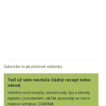
Subscribe to jak pěstovat sněženky
Teď už vám neuteče žádný recept nebo
návod.
Všechny nové recepty, sezónní rady, tipy a návody
najdete v pravidelném JakTak zpravodaji ve své e-
mailové schránce. ZDARMA.