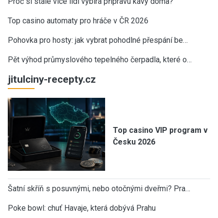
Proč si stále více lidí vybírá přípravu kávy doma?
Top casino automaty pro hráče v ČR 2026
Pohovka pro hosty: jak vybrat pohodlné přespání be…
Pět výhod průmyslového tepelného čerpadla, které o…
jitulciny-recepty.cz
Top casino VIP program v
Česku 2026
Šatní skříň s posuvnými, nebo otočnými dveřmi? Pra…
Poke bowl: chuť Havaje, která dobývá Prahu