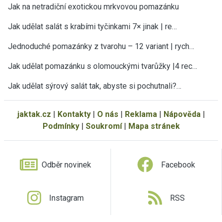
Jak na netradiční exotickou mrkvovou pomazánku
Jak udělat salát s krabími tyčinkami 7× jinak | re…
Jednoduché pomazánky z tvarohu – 12 variant | rych…
Jak udělat pomazánku s olomouckými tvarůžky |4 rec…
Jak udělat sýrový salát tak, abyste si pochutnali?…
jaktak.cz
|
Kontakty
|
O nás
|
Reklama
|
Nápověda
|
Podmínky
|
Soukromí
|
Mapa stránek
Odběr novinek
Facebook
Instagram
RSS