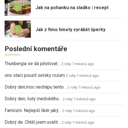
Jak na pohanku na sladko | recept
Jak z fimo hmoty vyrábět šperky
Poslední komentáře
Thunbergia se dá pěstovat…
2 roky 7 měsíců ago
ono staci pouzit selsky rozum
2 roky 7 měsíců ago
Dobrý den,moc nechápu tento…
2 roky 7 měsíců ago
Dobrý den, listy medvědího…
2 roky 7 měsíců ago
Famózní. Nejlepší likér jaký…
2 roky 7 měsíců ago
Dobrý de. Chtěl jsem uvařit…
2 roky 7 měsíců ago