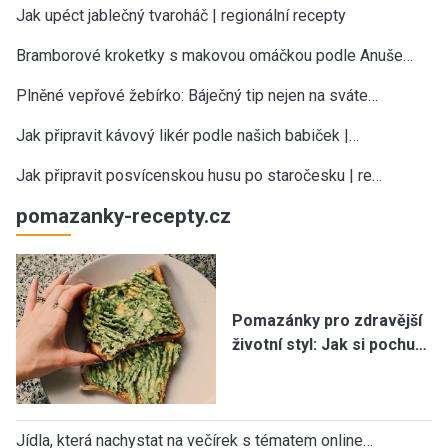
Jak upéct jablečný tvaroháč | regionální recepty
Bramborové kroketky s makovou omáčkou podle Anuše…
Plněné vepřové žebírko: Báječný tip nejen na sváte…
Jak připravit kávový likér podle našich babiček |…
Jak připravit posvícenskou husu po staročesku | re…
pomazanky-recepty.cz
Pomazánky pro zdravější
životní styl: Jak si pochu…
Jídla, která nachystat na večírek s tématem online…