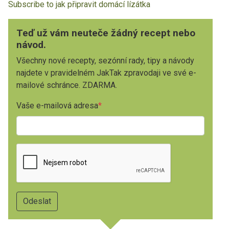
Subscribe to jak připravit domácí lízátka
Teď už vám neuteče žádný recept nebo
návod.
Všechny nové recepty, sezónní rady, tipy a návody
najdete v pravidelném JakTak zpravodaji ve své e-
mailové schránce. ZDARMA.
Vaše e-mailová adresa