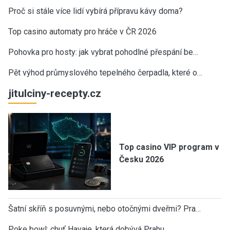
Proč si stále více lidí vybírá přípravu kávy doma?
Top casino automaty pro hráče v ČR 2026
Pohovka pro hosty: jak vybrat pohodlné přespání be…
Pět výhod průmyslového tepelného čerpadla, které o…
jitulciny-recepty.cz
Top casino VIP program v
Česku 2026
Šatní skříň s posuvnými, nebo otočnými dveřmi? Pra…
Poke bowl: chuť Havaje, která dobývá Prahu