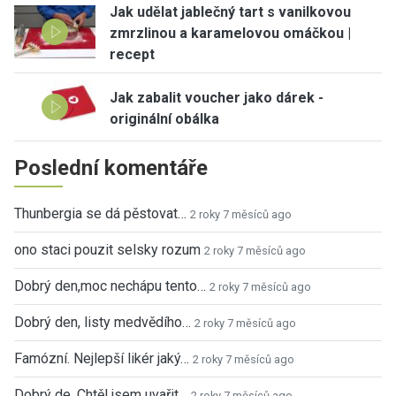
Jak udělat jablečný tart s vanilkovou
zmrzlinou a karamelovou omáčkou |
recept
Jak zabalit voucher jako dárek -
originální obálka
Poslední komentáře
Thunbergia se dá pěstovat…
2 roky 7 měsíců ago
ono staci pouzit selsky rozum
2 roky 7 měsíců ago
Dobrý den,moc nechápu tento…
2 roky 7 měsíců ago
Dobrý den, listy medvědího…
2 roky 7 měsíců ago
Famózní. Nejlepší likér jaký…
2 roky 7 měsíců ago
Dobrý de. Chtěl jsem uvařit…
2 roky 7 měsíců ago