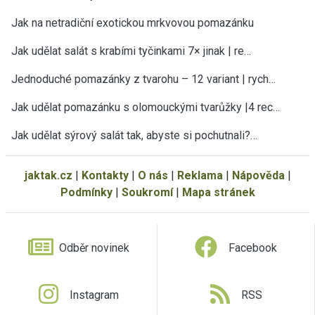
Jak na netradiční exotickou mrkvovou pomazánku
Jak udělat salát s krabími tyčinkami 7× jinak | re…
Jednoduché pomazánky z tvarohu – 12 variant | rych…
Jak udělat pomazánku s olomouckými tvarůžky |4 rec…
Jak udělat sýrový salát tak, abyste si pochutnali?…
jaktak.cz
|
Kontakty
|
O nás
|
Reklama
|
Nápověda
|
Podmínky
|
Soukromí
|
Mapa stránek
Odběr novinek
Facebook
Instagram
RSS