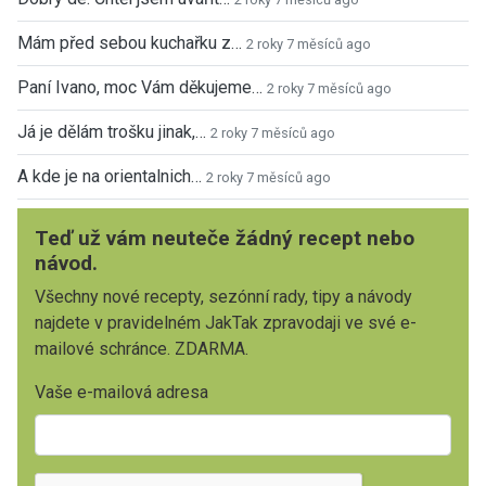
Mám před sebou kuchařku z…
2 roky 7 měsíců ago
Paní Ivano, moc Vám děkujeme…
2 roky 7 měsíců ago
Já je dělám trošku jinak,…
2 roky 7 měsíců ago
A kde je na orientalnich…
2 roky 7 měsíců ago
Teď už vám neuteče žádný recept nebo
návod.
Všechny nové recepty, sezónní rady, tipy a návody
najdete v pravidelném JakTak zpravodaji ve své e-
mailové schránce. ZDARMA.
Vaše e-mailová adresa