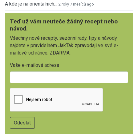
A kde je na orientalnich…
2 roky 7 měsíců ago
Teď už vám neuteče žádný recept nebo
návod.
Všechny nové recepty, sezónní rady, tipy a návody
najdete v pravidelném JakTak zpravodaji ve své e-
mailové schránce. ZDARMA.
Vaše e-mailová adresa