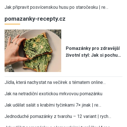
Jak připravit posvícenskou husu po staročesku | re…
pomazanky-recepty.cz
Pomazánky pro zdravější
životní styl: Jak si pochu…
Jídla, která nachystat na večírek s tématem online…
Jak na netradiční exotickou mrkvovou pomazánku
Jak udělat salát s krabími tyčinkami 7× jinak | re…
Jednoduché pomazánky z tvarohu – 12 variant | rych…