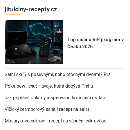
jitulciny-recepty.cz
Top casino VIP program v
Česku 2026
Šatní skříň s posuvnými, nebo otočnými dveřmi? Pra…
Poke bowl: chuť Havaje, která dobývá Prahu
Jak připravit pokrmy inspirované luxusními restaur…
Vlčický bramborový salát | recept na salát
Masarykovo cukroví | recept na vánoční cukroví od…