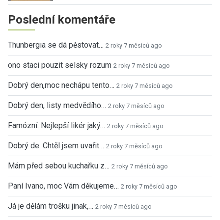
Poslední komentáře
Thunbergia se dá pěstovat…
2 roky 7 měsíců ago
ono staci pouzit selsky rozum
2 roky 7 měsíců ago
Dobrý den,moc nechápu tento…
2 roky 7 měsíců ago
Dobrý den, listy medvědího…
2 roky 7 měsíců ago
Famózní. Nejlepší likér jaký…
2 roky 7 měsíců ago
Dobrý de. Chtěl jsem uvařit…
2 roky 7 měsíců ago
Mám před sebou kuchařku z…
2 roky 7 měsíců ago
Paní Ivano, moc Vám děkujeme…
2 roky 7 měsíců ago
Já je dělám trošku jinak,…
2 roky 7 měsíců ago