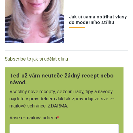
Jak si sama ostříhat vlasy
do moderního střihu
Subscribe to jak si udělat ofinu
Teď už vám neuteče žádný recept nebo
návod.
Všechny nové recepty, sezónní rady, tipy a návody
najdete v pravidelném JakTak zpravodaji ve své e-
mailové schránce. ZDARMA.
Vaše e-mailová adresa