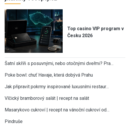
Top casino VIP program v
Česku 2026
Šatní skříň s posuvnými, nebo otočnými dveřmi? Pra…
Poke bowl: chuť Havaje, která dobývá Prahu
Jak připravit pokrmy inspirované luxusními restaur…
Vlčický bramborový salát | recept na salát
Masarykovo cukroví | recept na vánoční cukroví od…
Pindruše