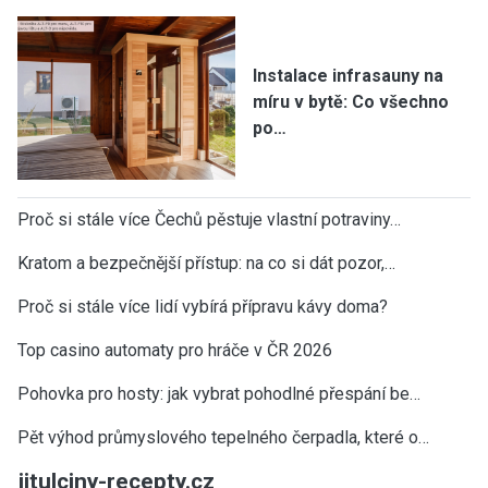
Instalace infrasauny na
míru v bytě: Co všechno
po…
Proč si stále více Čechů pěstuje vlastní potraviny…
Kratom a bezpečnější přístup: na co si dát pozor,…
Proč si stále více lidí vybírá přípravu kávy doma?
Top casino automaty pro hráče v ČR 2026
Pohovka pro hosty: jak vybrat pohodlné přespání be…
Pět výhod průmyslového tepelného čerpadla, které o…
jitulciny-recepty.cz