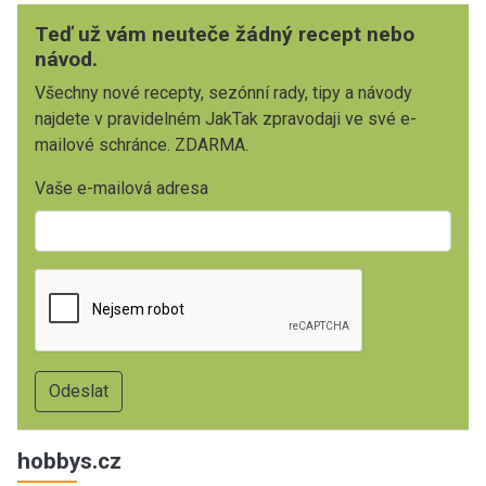
Teď už vám neuteče žádný recept nebo
návod.
Všechny nové recepty, sezónní rady, tipy a návody
najdete v pravidelném JakTak zpravodaji ve své e-
mailové schránce. ZDARMA.
Vaše e-mailová adresa
hobbys.cz