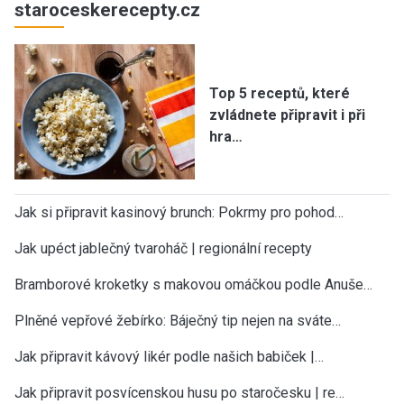
staroceskerecepty.cz
Top 5 receptů, které
zvládnete připravit i při
hra…
Jak si připravit kasinový brunch: Pokrmy pro pohod…
Jak upéct jablečný tvaroháč | regionální recepty
Bramborové kroketky s makovou omáčkou podle Anuše…
Plněné vepřové žebírko: Báječný tip nejen na sváte…
Jak připravit kávový likér podle našich babiček |…
Jak připravit posvícenskou husu po staročesku | re…