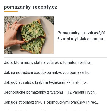
pomazanky-recepty.cz
Pomazánky pro zdravější
životní styl: Jak si pochu…
Jídla, která nachystat na večírek s tématem online…
Jak na netradiční exotickou mrkvovou pomazánku
Jak udělat salát s krabími tyčinkami 7× jinak | re…
Jednoduché pomazánky z tvarohu – 12 variant | rych…
Jak udělat pomazánku s olomouckými tvarůžky |4 rec…