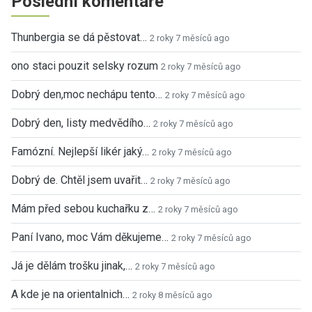
Poslední komentáře
Thunbergia se dá pěstovat…
2 roky 7 měsíců ago
ono staci pouzit selsky rozum
2 roky 7 měsíců ago
Dobrý den,moc nechápu tento…
2 roky 7 měsíců ago
Dobrý den, listy medvědího…
2 roky 7 měsíců ago
Famózní. Nejlepší likér jaký…
2 roky 7 měsíců ago
Dobrý de. Chtěl jsem uvařit…
2 roky 7 měsíců ago
Mám před sebou kuchařku z…
2 roky 7 měsíců ago
Paní Ivano, moc Vám děkujeme…
2 roky 7 měsíců ago
Já je dělám trošku jinak,…
2 roky 7 měsíců ago
A kde je na orientalnich…
2 roky 8 měsíců ago