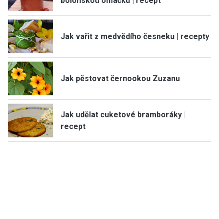
boloňskou omáčku | recept
Jak vařit z medvědího česneku | recepty
Jak pěstovat černookou Zuzanu
Jak udělat cuketové bramboráky |
recept