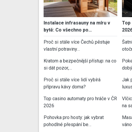
Instalace infrasauny na míru v
Top 
bytě: Co všechno po…
202
Proč si stále více Čechů pěstuje
Šatn
vlastní potraviny…
otoč
Kratom a bezpečnější přístup: na co
Poke
si dát pozor,…
dobý
Proč si stále více lidí vybírá
Jak 
přípravu kávy doma?
luxu
Top casino automaty pro hráče v ČR
Vlči
2026
na sa
Pohovka pro hosty: jak vybrat
Masa
pohodlné přespání be…
váno