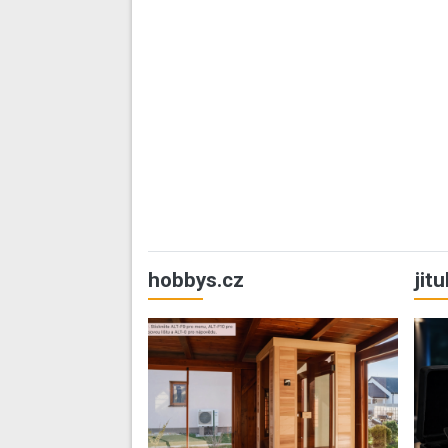
hobbys.cz
jit