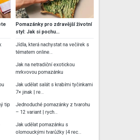
ete
Pomazánky pro zdravější životní
styl: Jak si pochu…
:
Jídla, která nachystat na večírek s
tématem online…
Jak na netradiční exotickou
mrkvovou pomazánku
ou
Jak udělat salát s krabími tyčinkami
7× jinak | re…
ý tip
Jednoduché pomazánky z tvarohu
– 12 variant | rych…
e
Jak udělat pomazánku s
olomouckými tvarůžky |4 rec…