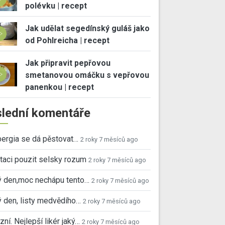
polévku | recept
Jak udělat segedínský guláš jako
od Pohlreicha | recept
Jak připravit pepřovou
smetanovou omáčku s vepřovou
panenkou | recept
lední komentáře
ergia se dá pěstovat…
2 roky 7 měsíců ago
taci pouzit selsky rozum
2 roky 7 měsíců ago
ý den,moc nechápu tento…
2 roky 7 měsíců ago
 den, listy medvědího…
2 roky 7 měsíců ago
ní. Nejlepší likér jaký…
2 roky 7 měsíců ago