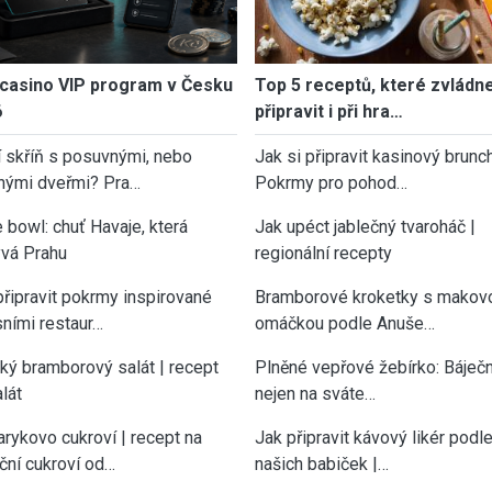
casino VIP program v Česku
Top 5 receptů, které zvládn
6
připravit i při hra…
í skříň s posuvnými, nebo
Jak si připravit kasinový brunch
nými dveřmi? Pra…
Pokrmy pro pohod…
 bowl: chuť Havaje, která
Jak upéct jablečný tvaroháč |
vá Prahu
regionální recepty
připravit pokrmy inspirované
Bramborové kroketky s makov
sními restaur…
omáčkou podle Anuše…
cký bramborový salát | recept
Plněné vepřové žebírko: Báječn
lát
nejen na sváte…
rykovo cukroví | recept na
Jak připravit kávový likér podl
ční cukroví od…
našich babiček |…