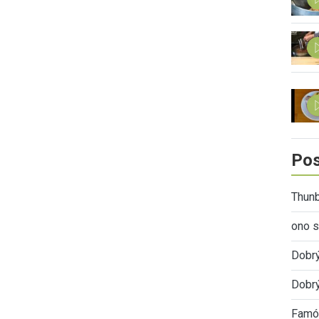
Pos
Thunb
ono s
Dobr
Dobrý
Famóz