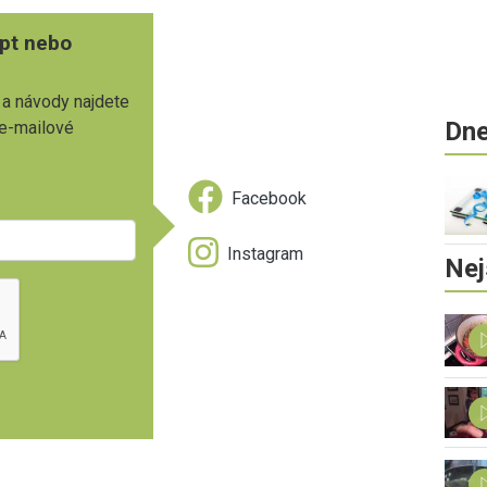
pt nebo
 a návody najdete
Dne
 e-mailové
Facebook
Instagram
Nej