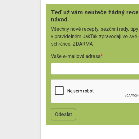
Teď už vám neuteče žádný rece
návod.
Všechny nové recepty, sezónní rady, tipy
v pravidelném JakTak zpravodaji ve své
schránce. ZDARMA.
Vaše e-mailová adresa