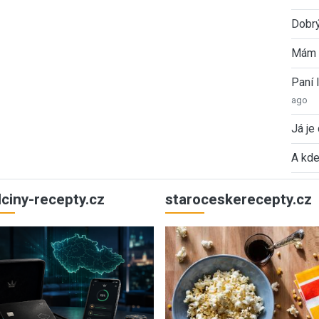
Dobrý
Mám 
Paní
ago
Já je
A kde
ulciny-recepty.cz
staroceskerecepty.cz