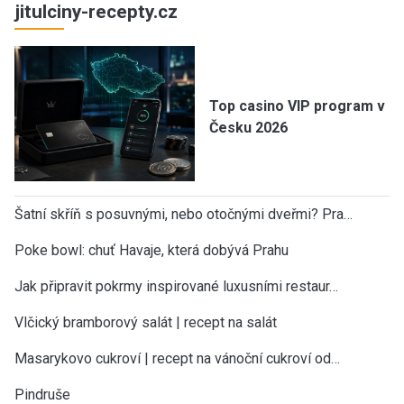
jitulciny-recepty.cz
Top casino VIP program v
Česku 2026
Šatní skříň s posuvnými, nebo otočnými dveřmi? Pra…
Poke bowl: chuť Havaje, která dobývá Prahu
Jak připravit pokrmy inspirované luxusními restaur…
Vlčický bramborový salát | recept na salát
Masarykovo cukroví | recept na vánoční cukroví od…
Pindruše