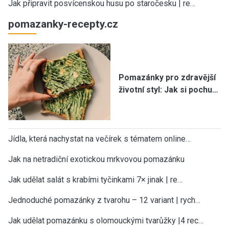
Jak připravit posvícenskou husu po staročesku | re…
pomazanky-recepty.cz
Pomazánky pro zdravější
životní styl: Jak si pochu…
Jídla, která nachystat na večírek s tématem online…
Jak na netradiční exotickou mrkvovou pomazánku
Jak udělat salát s krabími tyčinkami 7× jinak | re…
Jednoduché pomazánky z tvarohu – 12 variant | rych…
Jak udělat pomazánku s olomouckými tvarůžky |4 rec…