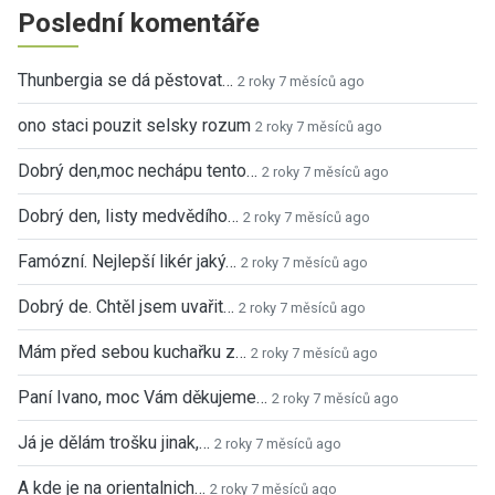
Poslední komentáře
Thunbergia se dá pěstovat…
2 roky 7 měsíců ago
ono staci pouzit selsky rozum
2 roky 7 měsíců ago
Dobrý den,moc nechápu tento…
2 roky 7 měsíců ago
Dobrý den, listy medvědího…
2 roky 7 měsíců ago
Famózní. Nejlepší likér jaký…
2 roky 7 měsíců ago
Dobrý de. Chtěl jsem uvařit…
2 roky 7 měsíců ago
Mám před sebou kuchařku z…
2 roky 7 měsíců ago
Paní Ivano, moc Vám děkujeme…
2 roky 7 měsíců ago
Já je dělám trošku jinak,…
2 roky 7 měsíců ago
A kde je na orientalnich…
2 roky 7 měsíců ago