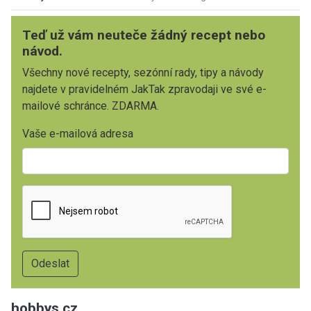
Teď už vám neuteče žádný recept nebo
návod.
Všechny nové recepty, sezónní rady, tipy a návody
najdete v pravidelném JakTak zpravodaji ve své e-
mailové schránce. ZDARMA.
Vaše e-mailová adresa
hobbys.cz