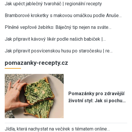
Jak upéct jablečný tvaroháč | regionální recepty
Bramborové kroketky s makovou omáčkou podle Anuše…
Plněné vepřové žebírko: Báječný tip nejen na sváte…
Jak připravit kávový likér podle našich babiček |…
Jak připravit posvícenskou husu po staročesku | re…
pomazanky-recepty.cz
Pomazánky pro zdravější
životní styl: Jak si pochu…
Jídla, která nachystat na večírek s tématem online…