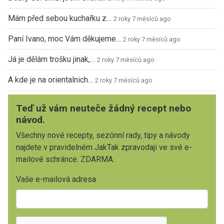
Mám před sebou kuchařku z…
2 roky 7 měsíců ago
Paní Ivano, moc Vám děkujeme…
2 roky 7 měsíců ago
Já je dělám trošku jinak,…
2 roky 7 měsíců ago
A kde je na orientalnich…
2 roky 7 měsíců ago
Teď už vám neuteče žádný recept nebo
návod.
Všechny nové recepty, sezónní rady, tipy a návody
najdete v pravidelném JakTak zpravodaji ve své e-
mailové schránce. ZDARMA.
Vaše e-mailová adresa