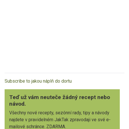
Subscribe to jakou náplň do dortu
Teď už vám neuteče žádný recept nebo
návod.
Všechny nové recepty, sezónní rady, tipy a návody
najdete v pravidelném JakTak zpravodaji ve své e-
mailové schránce. ZDARMA.