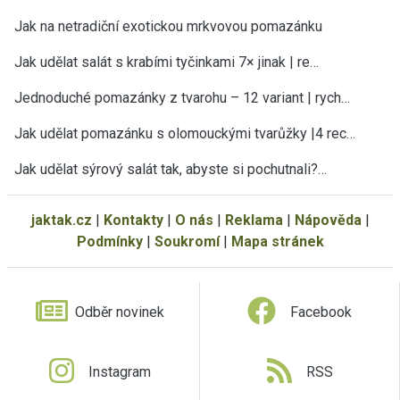
Jak na netradiční exotickou mrkvovou pomazánku
Jak udělat salát s krabími tyčinkami 7× jinak | re…
Jednoduché pomazánky z tvarohu – 12 variant | rych…
Jak udělat pomazánku s olomouckými tvarůžky |4 rec…
Jak udělat sýrový salát tak, abyste si pochutnali?…
jaktak.cz
|
Kontakty
|
O nás
|
Reklama
|
Nápověda
|
Podmínky
|
Soukromí
|
Mapa stránek
Odběr novinek
Facebook
Instagram
RSS