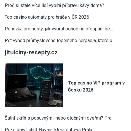
Proč si stále více lidí vybírá přípravu kávy doma?
Top casino automaty pro hráče v ČR 2026
Pohovka pro hosty: jak vybrat pohodlné přespání be…
Pět výhod průmyslového tepelného čerpadla, které o…
jitulciny-recepty.cz
Top casino VIP program v
Česku 2026
Šatní skříň s posuvnými, nebo otočnými dveřmi? Pra…
Poke bowl: chuť Havaje, která dobývá Prahu