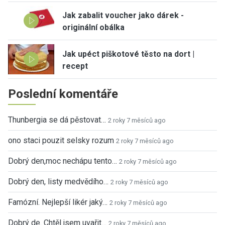
Jak zabalit voucher jako dárek -
originální obálka
Jak upéct piškotové těsto na dort |
recept
Poslední komentáře
Thunbergia se dá pěstovat…
2 roky 7 měsíců ago
ono staci pouzit selsky rozum
2 roky 7 měsíců ago
Dobrý den,moc nechápu tento…
2 roky 7 měsíců ago
Dobrý den, listy medvědího…
2 roky 7 měsíců ago
Famózní. Nejlepší likér jaký…
2 roky 7 měsíců ago
Dobrý de. Chtěl jsem uvařit…
2 roky 7 měsíců ago