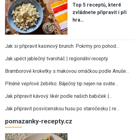
Top 5 receptů, které
zvládnete připravit i při
hra…
Jak si připravit kasinový brunch: Pokrmy pro pohod…
Jak upéct jablečný tvaroháč | regionální recepty
Bramborové kroketky s makovou omáčkou podle Anuše…
Plněné vepřové žebírko: Báječný tip nejen na sváte…
Jak připravit kávový likér podle našich babiček |…
Jak připravit posvícenskou husu po staročesku | re…
pomazanky-recepty.cz