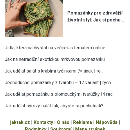
Pomazánky pro zdravější
životní styl: Jak si pochu…
Jídla, která nachystat na večírek s tématem online…
Jak na netradiční exotickou mrkvovou pomazánku
Jak udělat salát s krabími tyčinkami 7× jinak | re…
Jednoduché pomazánky z tvarohu – 12 variant | rych…
Jak udělat pomazánku s olomouckými tvarůžky |4 rec…
Jak udělat sýrový salát tak, abyste si pochutnali?…
jaktak.cz
|
Kontakty
|
O nás
|
Reklama
|
Nápověda
|
Podmínky
|
Soukromí
|
Mapa stránek