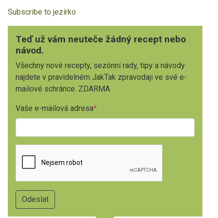
Subscribe to jezírko
Teď už vám neuteče žádný recept nebo
návod.
Všechny nové recepty, sezónní rady, tipy a návody
najdete v pravidelném JakTak zpravodaji ve své e-
mailové schránce. ZDARMA.
Vaše e-mailová adresa