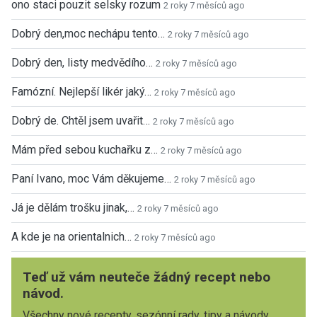
ono staci pouzit selsky rozum
2 roky 7 měsíců ago
Dobrý den,moc nechápu tento…
2 roky 7 měsíců ago
Dobrý den, listy medvědího…
2 roky 7 měsíců ago
Famózní. Nejlepší likér jaký…
2 roky 7 měsíců ago
Dobrý de. Chtěl jsem uvařit…
2 roky 7 měsíců ago
Mám před sebou kuchařku z…
2 roky 7 měsíců ago
Paní Ivano, moc Vám děkujeme…
2 roky 7 měsíců ago
Já je dělám trošku jinak,…
2 roky 7 měsíců ago
A kde je na orientalnich…
2 roky 7 měsíců ago
Teď už vám neuteče žádný recept nebo
návod.
Všechny nové recepty, sezónní rady, tipy a návody