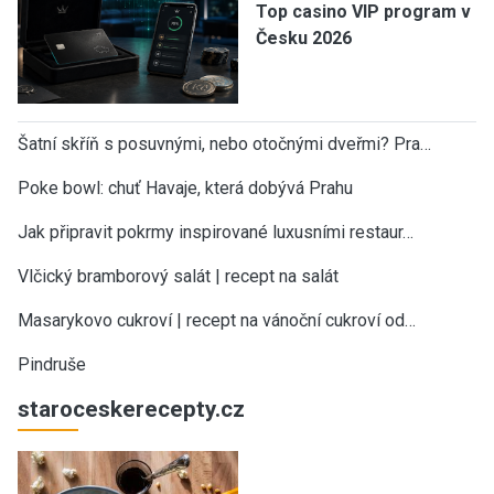
Top casino VIP program v
Česku 2026
Šatní skříň s posuvnými, nebo otočnými dveřmi? Pra…
Poke bowl: chuť Havaje, která dobývá Prahu
Jak připravit pokrmy inspirované luxusními restaur…
Vlčický bramborový salát | recept na salát
Masarykovo cukroví | recept na vánoční cukroví od…
Pindruše
staroceskerecepty.cz