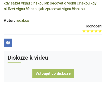
kdy sázet vignu čínskou
jak pečovat o vignu čínskou
kdy
sklízet vignu čínskou
jak zpracovat vignu čínskou
Autor:
redakce
Hodnocení
Give it 1/5
Give it 2/5
Give it 3/5
Give it 4/5
Give it 5/5
Diskuze k videu
Vstoupit do diskuze