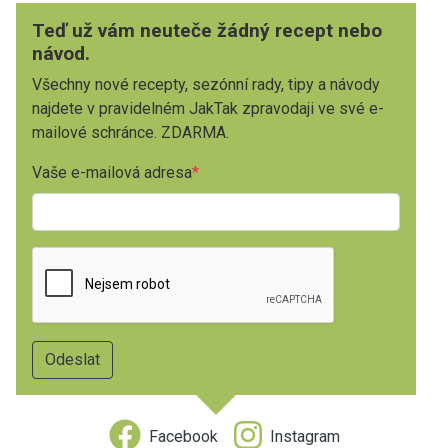
Teď už vám neuteče žádný recept nebo
návod.
Všechny nové recepty, sezónní rady, tipy a návody
najdete v pravidelném JakTak zpravodaji ve své e-
mailové schránce. ZDARMA.
Vaše e-mailová adresa
Facebook
Instagram