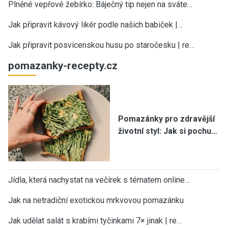
Plněné vepřové žebírko: Báječný tip nejen na sváte…
Jak připravit kávový likér podle našich babiček |…
Jak připravit posvícenskou husu po staročesku | re…
pomazanky-recepty.cz
Pomazánky pro zdravější
životní styl: Jak si pochu…
Jídla, která nachystat na večírek s tématem online…
Jak na netradiční exotickou mrkvovou pomazánku
Jak udělat salát s krabími tyčinkami 7× jinak | re…