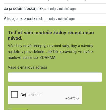
Já je dělám trošku jinak,…
2 roky 7 měsíců ago
A kde je na orientalnich…
2 roky 7 měsíců ago
Teď už vám neuteče žádný recept nebo
návod.
Všechny nové recepty, sezónní rady, tipy a návody
najdete v pravidelném JakTak zpravodaji ve své e-
mailové schránce. ZDARMA.
Vaše e-mailová adresa