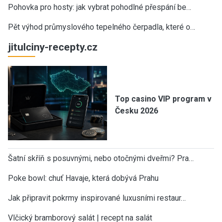
Pohovka pro hosty: jak vybrat pohodlné přespání be…
Pět výhod průmyslového tepelného čerpadla, které o…
jitulciny-recepty.cz
Top casino VIP program v
Česku 2026
Šatní skříň s posuvnými, nebo otočnými dveřmi? Pra…
Poke bowl: chuť Havaje, která dobývá Prahu
Jak připravit pokrmy inspirované luxusními restaur…
Vlčický bramborový salát | recept na salát