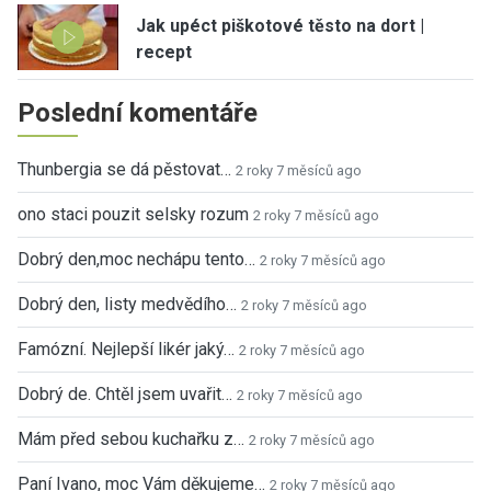
Jak upéct piškotové těsto na dort |
recept
Poslední komentáře
Thunbergia se dá pěstovat…
2 roky 7 měsíců ago
ono staci pouzit selsky rozum
2 roky 7 měsíců ago
Dobrý den,moc nechápu tento…
2 roky 7 měsíců ago
Dobrý den, listy medvědího…
2 roky 7 měsíců ago
Famózní. Nejlepší likér jaký…
2 roky 7 měsíců ago
Dobrý de. Chtěl jsem uvařit…
2 roky 7 měsíců ago
Mám před sebou kuchařku z…
2 roky 7 měsíců ago
Paní Ivano, moc Vám děkujeme…
2 roky 7 měsíců ago