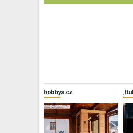
hobbys.cz
jit