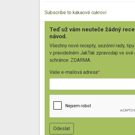
Subscribe to kakaové cukroví
Teď už vám neuteče žádný rece
návod.
Všechny nové recepty, sezónní rady, tipy
v pravidelném JakTak zpravodaji ve své
schránce. ZDARMA.
Vaše e-mailová adresa