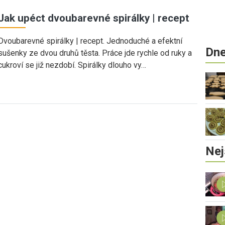
Jak upéct dvoubarevné spirálky | recept
Dvoubarevné spirálky | recept. Jednoduché a efektní
Dne
sušenky ze dvou druhů těsta. Práce jde rychle od ruky a
cukroví se již nezdobí. Spirálky dlouho vy…
Nej