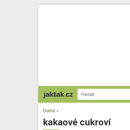
Domů
»
kakaové cukroví