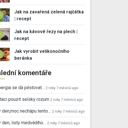
Jak na zavařená zelená rajčátka
| recept
Jak na kávové řezy na plech |
recept
Jak vyrobit velikonočního
beránka
lední komentáře
ergia se dá pěstovat…
2 roky 7 měsíců ago
taci pouzit selsky rozum
2 roky 7 měsíců ago
ý den,moc nechápu tento…
2 roky 7 měsíců ago
 den, listy medvědího…
2 roky 7 měsíců ago