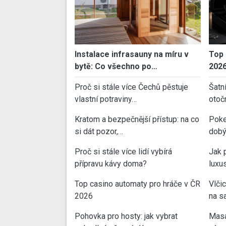
Instalace infrasauny na míru v
Top 
bytě: Co všechno po…
202
Proč si stále více Čechů pěstuje
Šatn
vlastní potraviny…
otoč
Kratom a bezpečnější přístup: na co
Poke
si dát pozor,…
dobý
Proč si stále více lidí vybírá
Jak 
přípravu kávy doma?
luxu
Top casino automaty pro hráče v ČR
Vlči
2026
na sa
Pohovka pro hosty: jak vybrat
Masa