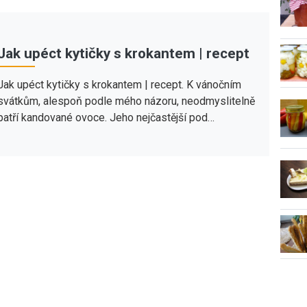
Jak upéct kytičky s krokantem | recept
Jak upéct kytičky s krokantem | recept. K vánočním
svátkům, alespoň podle mého názoru, neodmyslitelně
patří kandované ovoce. Jeho nejčastější pod…