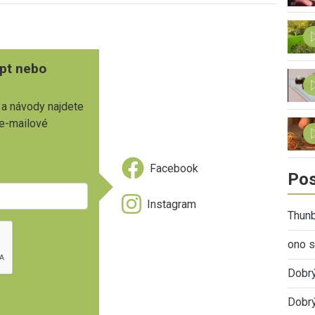
pt nebo
 a návody najdete
 e-mailové
Facebook
Pos
Instagram
Thunb
ono s
Dobr
Dobrý