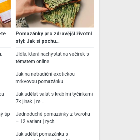
ete
Pomazánky pro zdravější životní
styl: Jak si pochu…
:
Jídla, která nachystat na večírek s
tématem online…
Jak na netradiční exotickou
mrkvovou pomazánku
ou
Jak udělat salát s krabími tyčinkami
7× jinak | re…
ý tip
Jednoduché pomazánky z tvarohu
– 12 variant | rych…
e
Jak udělat pomazánku s