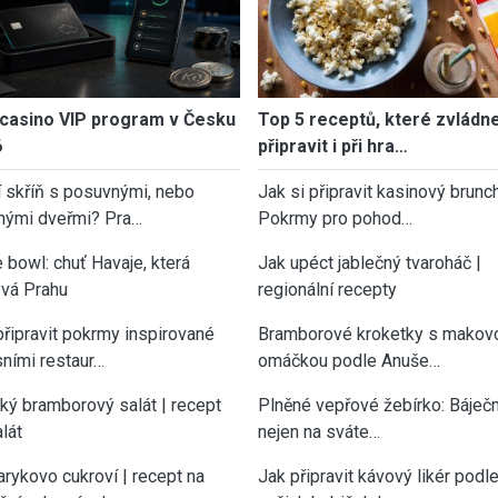
casino VIP program v Česku
Top 5 receptů, které zvládn
6
připravit i při hra…
í skříň s posuvnými, nebo
Jak si připravit kasinový brunch
nými dveřmi? Pra…
Pokrmy pro pohod…
 bowl: chuť Havaje, která
Jak upéct jablečný tvaroháč |
vá Prahu
regionální recepty
připravit pokrmy inspirované
Bramborové kroketky s makov
sními restaur…
omáčkou podle Anuše…
cký bramborový salát | recept
Plněné vepřové žebírko: Báječn
lát
nejen na sváte…
rykovo cukroví | recept na
Jak připravit kávový likér podl