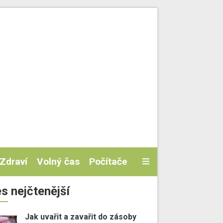
Zdraví
Volný čas
Počítače
s nejčtenější
Jak uvařit a zavařit do zásoby