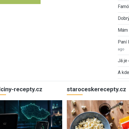
Famóz
Dobrý
Mám 
Paní
ago
Já je
A kde
ulciny-recepty.cz
staroceskerecepty.cz