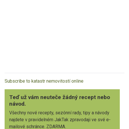
Subscribe to katastr nemovitostí online
Teď už vám neuteče žádný recept nebo
návod.
Všechny nové recepty, sezónní rady, tipy a návody
najdete v pravidelném JakTak zpravodaji ve své e-
mailové schránce. ZDARMA.