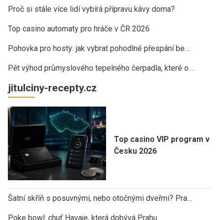
Proč si stále více lidí vybírá přípravu kávy doma?
Top casino automaty pro hráče v ČR 2026
Pohovka pro hosty: jak vybrat pohodlné přespání be…
Pět výhod průmyslového tepelného čerpadla, které o…
jitulciny-recepty.cz
Top casino VIP program v
Česku 2026
Šatní skříň s posuvnými, nebo otočnými dveřmi? Pra…
Poke bowl: chuť Havaje, která dobývá Prahu