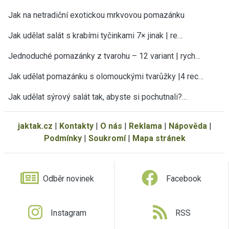
Jak na netradiční exotickou mrkvovou pomazánku
Jak udělat salát s krabími tyčinkami 7× jinak | re…
Jednoduché pomazánky z tvarohu – 12 variant | rych…
Jak udělat pomazánku s olomouckými tvarůžky |4 rec…
Jak udělat sýrový salát tak, abyste si pochutnali?…
jaktak.cz
|
Kontakty
|
O nás
|
Reklama
|
Nápověda
|
Podmínky
|
Soukromí
|
Mapa stránek
Odběr novinek
Facebook
Instagram
RSS