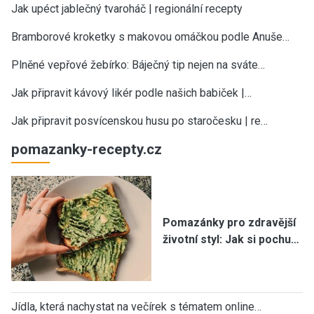
Jak upéct jablečný tvaroháč | regionální recepty
Bramborové kroketky s makovou omáčkou podle Anuše…
Plněné vepřové žebírko: Báječný tip nejen na sváte…
Jak připravit kávový likér podle našich babiček |…
Jak připravit posvícenskou husu po staročesku | re…
pomazanky-recepty.cz
Pomazánky pro zdravější
životní styl: Jak si pochu…
Jídla, která nachystat na večírek s tématem online…