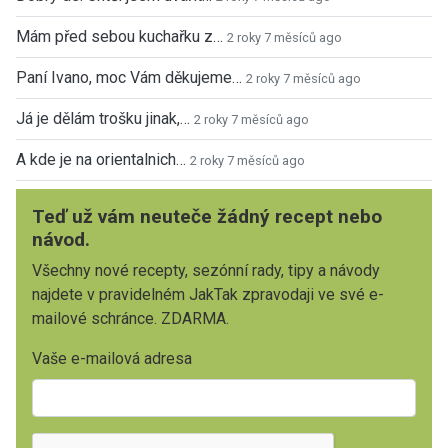
Mám před sebou kuchařku z…
2 roky 7 měsíců ago
Paní Ivano, moc Vám děkujeme…
2 roky 7 měsíců ago
Já je dělám trošku jinak,…
2 roky 7 měsíců ago
A kde je na orientalnich…
2 roky 7 měsíců ago
Teď už vám neuteče žádný recept nebo
návod.
Všechny nové recepty, sezónní rady, tipy a návody
najdete v pravidelném JakTak zpravodaji ve své e-
mailové schránce. ZDARMA.
Vaše e-mailová adresa