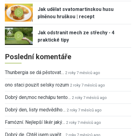
Jak udělat svatomartinskou husu
plněnou hruškou | recept
Jak odstranit mech ze střechy - 4
praktické tipy
Poslední komentáře
Thunbergia se dá pěstovat…
2 roky 7 měsíců ago
ono staci pouzit selsky rozum
2 roky 7 měsíců ago
Dobrý den,moc nechápu tento…
2 roky 7 měsíců ago
Dobrý den, listy medvědího…
2 roky 7 měsíců ago
Famózní. Nejlepší likér jaký…
2 roky 7 měsíců ago
Dobrý de. Chtěl jsem uvařit…
2 roky 7 měsíců ago