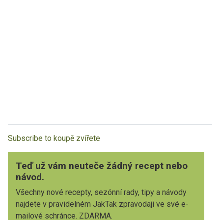
Subscribe to koupě zvířete
Teď už vám neuteče žádný recept nebo
návod.
Všechny nové recepty, sezónní rady, tipy a návody
najdete v pravidelném JakTak zpravodaji ve své e-
mailové schránce. ZDARMA.