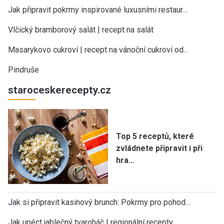
Jak připravit pokrmy inspirované luxusními restaur…
Vlčický bramborový salát | recept na salát
Masarykovo cukroví | recept na vánoční cukroví od…
Pindruše
staroceskerecepty.cz
Top 5 receptů, které
zvládnete připravit i při
hra…
Jak si připravit kasinový brunch: Pokrmy pro pohod…
Jak upéct jablečný tvaroháč | regionální recepty