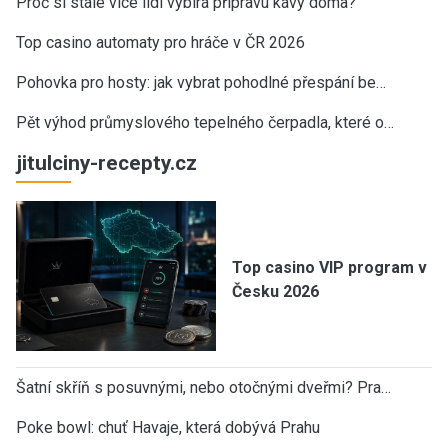
Proč si stále více lidí vybírá přípravu kávy doma?
Top casino automaty pro hráče v ČR 2026
Pohovka pro hosty: jak vybrat pohodlné přespání be…
Pět výhod průmyslového tepelného čerpadla, které o…
jitulciny-recepty.cz
Top casino VIP program v
Česku 2026
Šatní skříň s posuvnými, nebo otočnými dveřmi? Pra…
Poke bowl: chuť Havaje, která dobývá Prahu