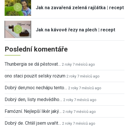
Jak na zavařená zelená rajčátka | recept
Jak na kávové řezy na plech | recept
Poslední komentáře
Thunbergia se dá pěstovat…
2 roky 7 měsíců ago
ono staci pouzit selsky rozum
2 roky 7 měsíců ago
Dobrý den,moc nechápu tento…
2 roky 7 měsíců ago
Dobrý den, listy medvědího…
2 roky 7 měsíců ago
Famózní. Nejlepší likér jaký…
2 roky 7 měsíců ago
Dobrý de. Chtěl jsem uvařit…
2 roky 7 měsíců ago