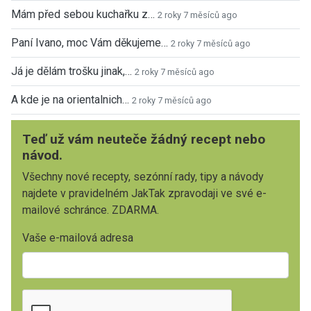
Mám před sebou kuchařku z…
2 roky 7 měsíců ago
Paní Ivano, moc Vám děkujeme…
2 roky 7 měsíců ago
Já je dělám trošku jinak,…
2 roky 7 měsíců ago
A kde je na orientalnich…
2 roky 7 měsíců ago
Teď už vám neuteče žádný recept nebo
návod.
Všechny nové recepty, sezónní rady, tipy a návody
najdete v pravidelném JakTak zpravodaji ve své e-
mailové schránce. ZDARMA.
Vaše e-mailová adresa