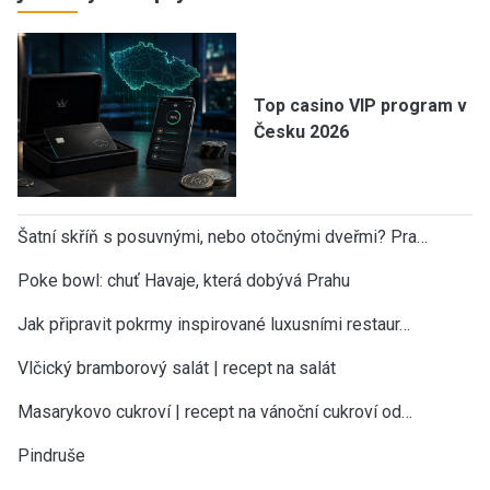
Top casino VIP program v
Česku 2026
Šatní skříň s posuvnými, nebo otočnými dveřmi? Pra…
Poke bowl: chuť Havaje, která dobývá Prahu
Jak připravit pokrmy inspirované luxusními restaur…
Vlčický bramborový salát | recept na salát
Masarykovo cukroví | recept na vánoční cukroví od…
Pindruše