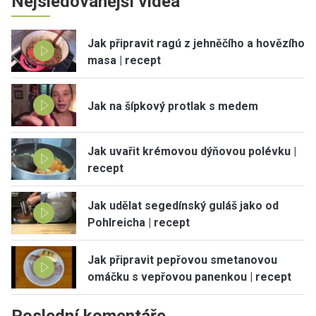
Nejsledovanější videa
Jak připravit ragú z jehněčího a hovězího
masa | recept
Jak na šípkový protlak s medem
Jak uvařit krémovou dýňovou polévku |
recept
Jak udělat segedínský guláš jako od
Pohlreicha | recept
Jak připravit pepřovou smetanovou
omáčku s vepřovou panenkou | recept
Poslední komentáře