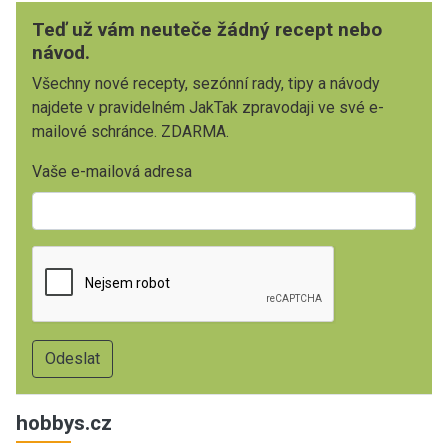
Teď už vám neuteče žádný recept nebo
návod.
Všechny nové recepty, sezónní rady, tipy a návody
najdete v pravidelném JakTak zpravodaji ve své e-
mailové schránce. ZDARMA.
Vaše e-mailová adresa
hobbys.cz