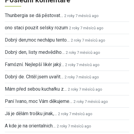
Thunbergia se dá pěstovat…
2 roky 7 měsíců ago
ono staci pouzit selsky rozum
2 roky 7 měsíců ago
Dobrý den,moc nechápu tento…
2 roky 7 měsíců ago
Dobrý den, listy medvědího…
2 roky 7 měsíců ago
Famózní. Nejlepší likér jaký…
2 roky 7 měsíců ago
Dobrý de. Chtěl jsem uvařit…
2 roky 7 měsíců ago
Mám před sebou kuchařku z…
2 roky 7 měsíců ago
Paní Ivano, moc Vám děkujeme…
2 roky 7 měsíců ago
Já je dělám trošku jinak,…
2 roky 7 měsíců ago
A kde je na orientalnich…
2 roky 7 měsíců ago