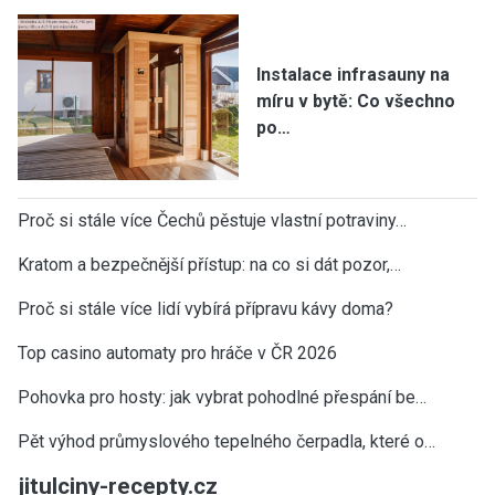
Instalace infrasauny na
míru v bytě: Co všechno
po…
Proč si stále více Čechů pěstuje vlastní potraviny…
Kratom a bezpečnější přístup: na co si dát pozor,…
Proč si stále více lidí vybírá přípravu kávy doma?
Top casino automaty pro hráče v ČR 2026
Pohovka pro hosty: jak vybrat pohodlné přespání be…
Pět výhod průmyslového tepelného čerpadla, které o…
jitulciny-recepty.cz