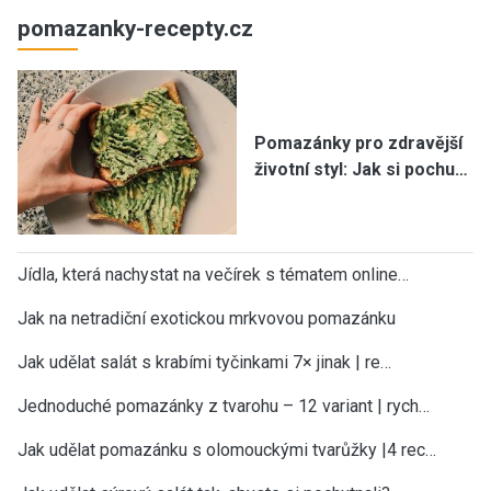
pomazanky-recepty.cz
Pomazánky pro zdravější
životní styl: Jak si pochu…
Jídla, která nachystat na večírek s tématem online…
Jak na netradiční exotickou mrkvovou pomazánku
Jak udělat salát s krabími tyčinkami 7× jinak | re…
Jednoduché pomazánky z tvarohu – 12 variant | rych…
Jak udělat pomazánku s olomouckými tvarůžky |4 rec…