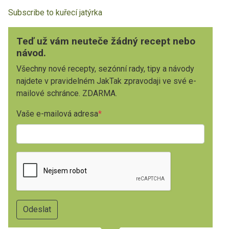
Subscribe to kuřecí jatýrka
Teď už vám neuteče žádný recept nebo
návod.
Všechny nové recepty, sezónní rady, tipy a návody
najdete v pravidelném JakTak zpravodaji ve své e-
mailové schránce. ZDARMA.
Vaše e-mailová adresa