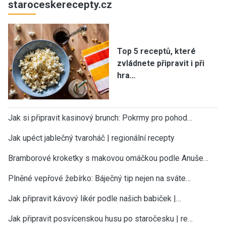
staroceskerecepty.cz
Top 5 receptů, které
zvládnete připravit i při
hra…
Jak si připravit kasinový brunch: Pokrmy pro pohod…
Jak upéct jablečný tvaroháč | regionální recepty
Bramborové kroketky s makovou omáčkou podle Anuše…
Plněné vepřové žebírko: Báječný tip nejen na sváte…
Jak připravit kávový likér podle našich babiček |…
Jak připravit posvícenskou husu po staročesku | re…