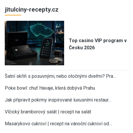
jitulciny-recepty.cz
Top casino VIP program v
Česku 2026
Šatní skříň s posuvnými, nebo otočnými dveřmi? Pra…
Poke bowl: chuť Havaje, která dobývá Prahu
Jak připravit pokrmy inspirované luxusními restaur…
Vlčický bramborový salát | recept na salát
Masarykovo cukroví | recept na vánoční cukroví od…