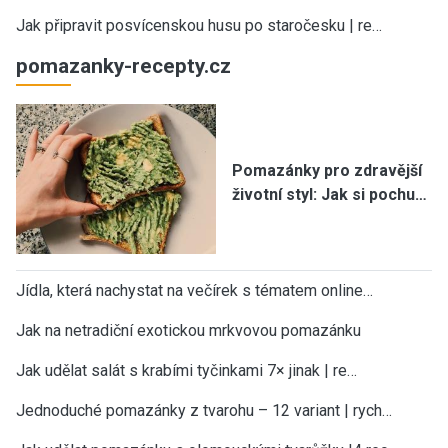
Jak připravit posvícenskou husu po staročesku | re…
pomazanky-recepty.cz
Pomazánky pro zdravější
životní styl: Jak si pochu…
Jídla, která nachystat na večírek s tématem online…
Jak na netradiční exotickou mrkvovou pomazánku
Jak udělat salát s krabími tyčinkami 7× jinak | re…
Jednoduché pomazánky z tvarohu – 12 variant | rych…