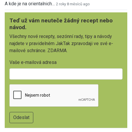
A kde je na orientalnich…
2 roky 8 měsíců ago
Teď už vám neuteče žádný recept nebo
návod.
Všechny nové recepty, sezónní rady, tipy a návody
najdete v pravidelném JakTak zpravodaji ve své e-
mailové schránce. ZDARMA.
Vaše e-mailová adresa