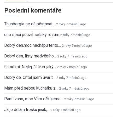
Poslední komentáře
Thunbergia se dá pěstovat…
2 roky 7 měsíců ago
ono staci pouzit selsky rozum
2 roky 7 měsíců ago
Dobrý den,moc nechápu tento…
2 roky 7 měsíců ago
Dobrý den, listy medvědího…
2 roky 7 měsíců ago
Famózní. Nejlepší likér jaký…
2 roky 7 měsíců ago
Dobrý de. Chtěl jsem uvařit…
2 roky 7 měsíců ago
Mám před sebou kuchařku z…
2 roky 7 měsíců ago
Paní Ivano, moc Vám děkujeme…
2 roky 7 měsíců ago
Já je dělám trošku jinak,…
2 roky 7 měsíců ago