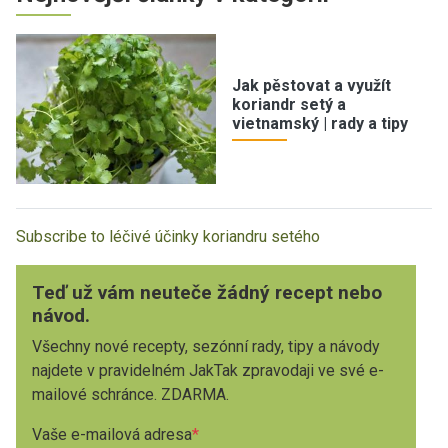
Jak pěstovat a využít
koriandr setý a
vietnamský | rady a tipy
Subscribe to léčivé účinky koriandru setého
Teď už vám neuteče žádný recept nebo
návod.
Všechny nové recepty, sezónní rady, tipy a návody
najdete v pravidelném JakTak zpravodaji ve své e-
mailové schránce. ZDARMA.
Vaše e-mailová adresa