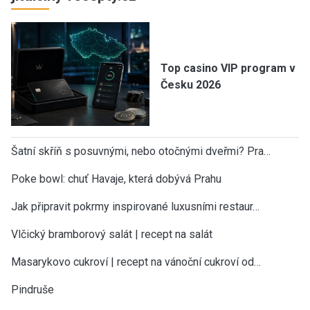
Top casino VIP program v
Česku 2026
Šatní skříň s posuvnými, nebo otočnými dveřmi? Pra…
Poke bowl: chuť Havaje, která dobývá Prahu
Jak připravit pokrmy inspirované luxusními restaur…
Vlčický bramborový salát | recept na salát
Masarykovo cukroví | recept na vánoční cukroví od…
Pindruše