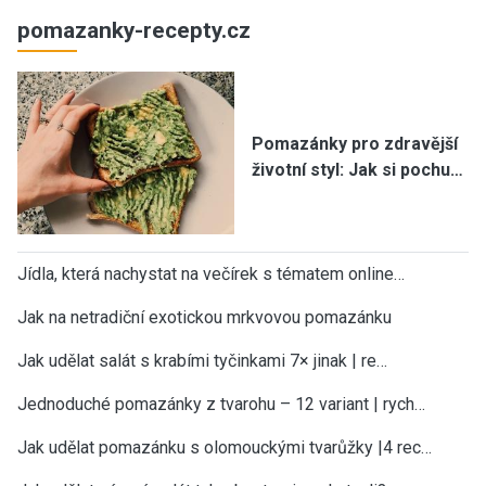
pomazanky-recepty.cz
Pomazánky pro zdravější
životní styl: Jak si pochu…
Jídla, která nachystat na večírek s tématem online…
Jak na netradiční exotickou mrkvovou pomazánku
Jak udělat salát s krabími tyčinkami 7× jinak | re…
Jednoduché pomazánky z tvarohu – 12 variant | rych…
Jak udělat pomazánku s olomouckými tvarůžky |4 rec…