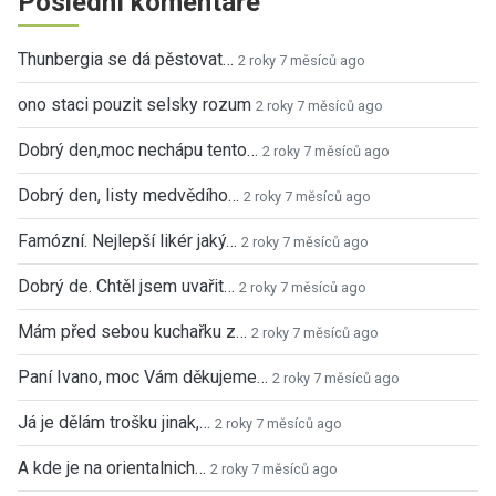
Poslední komentáře
Thunbergia se dá pěstovat…
2 roky 7 měsíců ago
ono staci pouzit selsky rozum
2 roky 7 měsíců ago
Dobrý den,moc nechápu tento…
2 roky 7 měsíců ago
Dobrý den, listy medvědího…
2 roky 7 měsíců ago
Famózní. Nejlepší likér jaký…
2 roky 7 měsíců ago
Dobrý de. Chtěl jsem uvařit…
2 roky 7 měsíců ago
Mám před sebou kuchařku z…
2 roky 7 měsíců ago
Paní Ivano, moc Vám děkujeme…
2 roky 7 měsíců ago
Já je dělám trošku jinak,…
2 roky 7 měsíců ago
A kde je na orientalnich…
2 roky 7 měsíců ago