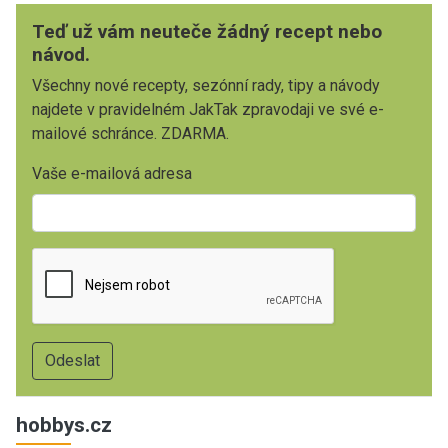
Teď už vám neuteče žádný recept nebo
návod.
Všechny nové recepty, sezónní rady, tipy a návody
najdete v pravidelném JakTak zpravodaji ve své e-
mailové schránce. ZDARMA.
Vaše e-mailová adresa
hobbys.cz