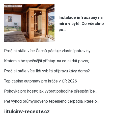
Instalace infrasauny na
míru v bytě: Co všechno
po…
Proč si stále více Čechů pěstuje vlastní potraviny…
Kratom a bezpečnější přístup: na co si dát pozor,…
Proč si stále více lidí vybírá přípravu kávy doma?
Top casino automaty pro hráče v ČR 2026
Pohovka pro hosty: jak vybrat pohodlné přespání be…
Pět výhod průmyslového tepelného čerpadla, které o…
jitulciny-recepty.cz