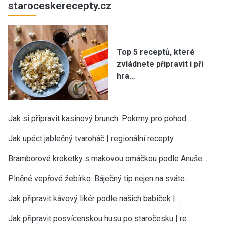
staroceskerecepty.cz
Top 5 receptů, které
zvládnete připravit i při
hra…
Jak si připravit kasinový brunch: Pokrmy pro pohod…
Jak upéct jablečný tvaroháč | regionální recepty
Bramborové kroketky s makovou omáčkou podle Anuše…
Plněné vepřové žebírko: Báječný tip nejen na sváte…
Jak připravit kávový likér podle našich babiček |…
Jak připravit posvícenskou husu po staročesku | re…