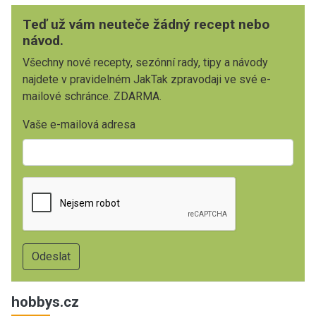
Teď už vám neuteče žádný recept nebo
návod.
Všechny nové recepty, sezónní rady, tipy a návody
najdete v pravidelném JakTak zpravodaji ve své e-
mailové schránce. ZDARMA.
Vaše e-mailová adresa
hobbys.cz