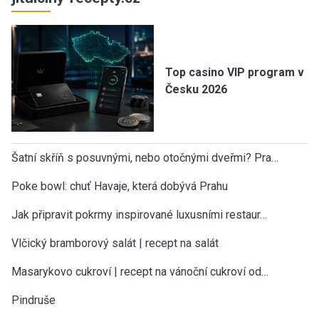
Top casino VIP program v
Česku 2026
Šatní skříň s posuvnými, nebo otočnými dveřmi? Pra…
Poke bowl: chuť Havaje, která dobývá Prahu
Jak připravit pokrmy inspirované luxusními restaur…
Vlčický bramborový salát | recept na salát
Masarykovo cukroví | recept na vánoční cukroví od…
Pindruše