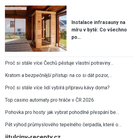
Instalace infrasauny na
míru v bytě: Co všechno
po…
Proč si stále více Čechů pěstuje vlastní potraviny…
Kratom a bezpečnější přístup: na co si dát pozor,…
Proč si stále více lidí vybírá přípravu kávy doma?
Top casino automaty pro hráče v ČR 2026
Pohovka pro hosty: jak vybrat pohodlné přespání be…
Pět výhod průmyslového tepelného čerpadla, které o…
jitulciny-recepty.cz