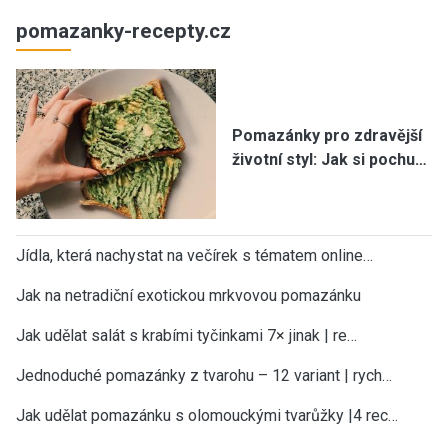
pomazanky-recepty.cz
Pomazánky pro zdravější
životní styl: Jak si pochu…
Jídla, která nachystat na večírek s tématem online…
Jak na netradiční exotickou mrkvovou pomazánku
Jak udělat salát s krabími tyčinkami 7× jinak | re…
Jednoduché pomazánky z tvarohu – 12 variant | rych…
Jak udělat pomazánku s olomouckými tvarůžky |4 rec…