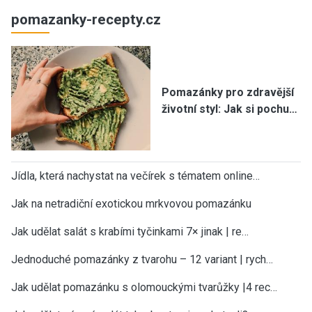
pomazanky-recepty.cz
Pomazánky pro zdravější
životní styl: Jak si pochu…
Jídla, která nachystat na večírek s tématem online…
Jak na netradiční exotickou mrkvovou pomazánku
Jak udělat salát s krabími tyčinkami 7× jinak | re…
Jednoduché pomazánky z tvarohu – 12 variant | rych…
Jak udělat pomazánku s olomouckými tvarůžky |4 rec…