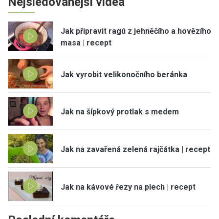
Nejsledovanější videa
Jak připravit ragú z jehněčího a hovězího
masa | recept
Jak vyrobit velikonočního beránka
Jak na šípkový protlak s medem
Jak na zavařená zelená rajčátka | recept
Jak na kávové řezy na plech | recept