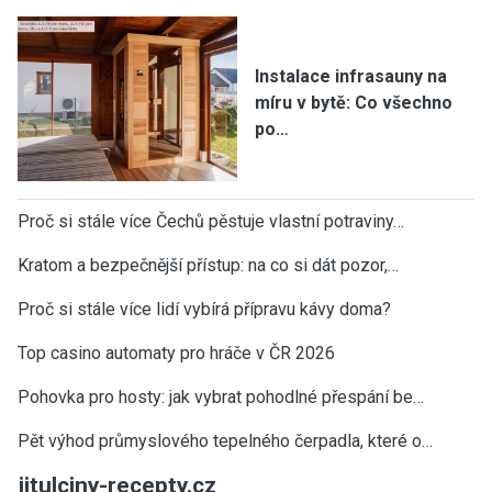
Instalace infrasauny na
míru v bytě: Co všechno
po…
Proč si stále více Čechů pěstuje vlastní potraviny…
Kratom a bezpečnější přístup: na co si dát pozor,…
Proč si stále více lidí vybírá přípravu kávy doma?
Top casino automaty pro hráče v ČR 2026
Pohovka pro hosty: jak vybrat pohodlné přespání be…
Pět výhod průmyslového tepelného čerpadla, které o…
jitulciny-recepty.cz