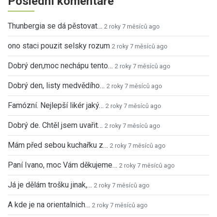
Poslední komentáře
Thunbergia se dá pěstovat…
2 roky 7 měsíců ago
ono staci pouzit selsky rozum
2 roky 7 měsíců ago
Dobrý den,moc nechápu tento…
2 roky 7 měsíců ago
Dobrý den, listy medvědího…
2 roky 7 měsíců ago
Famózní. Nejlepší likér jaký…
2 roky 7 měsíců ago
Dobrý de. Chtěl jsem uvařit…
2 roky 7 měsíců ago
Mám před sebou kuchařku z…
2 roky 7 měsíců ago
Paní Ivano, moc Vám děkujeme…
2 roky 7 měsíců ago
Já je dělám trošku jinak,…
2 roky 7 měsíců ago
A kde je na orientalnich…
2 roky 7 měsíců ago