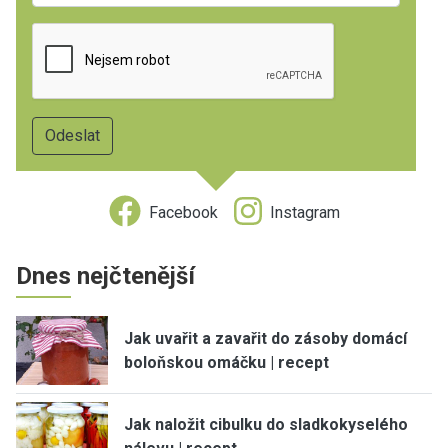
Facebook
Instagram
Dnes nejčtenější
Jak uvařit a zavařit do zásoby domácí
boloňskou omáčku | recept
Jak naložit cibulku do sladkokyselého