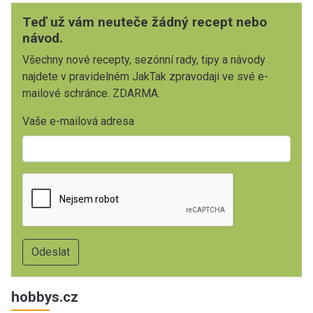
Teď už vám neuteče žádný recept nebo
návod.
Všechny nové recepty, sezónní rady, tipy a návody
najdete v pravidelném JakTak zpravodaji ve své e-
mailové schránce. ZDARMA.
Vaše e-mailová adresa
hobbys.cz