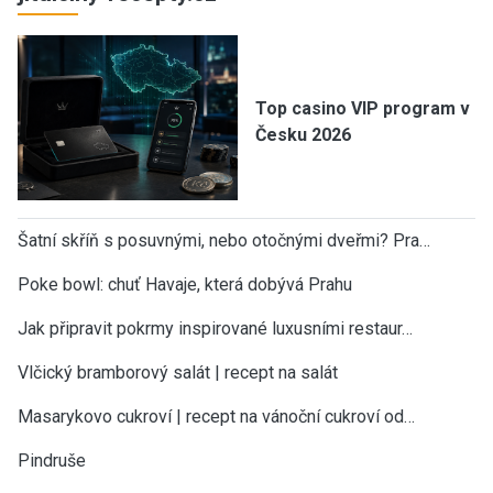
Top casino VIP program v
Česku 2026
Šatní skříň s posuvnými, nebo otočnými dveřmi? Pra…
Poke bowl: chuť Havaje, která dobývá Prahu
Jak připravit pokrmy inspirované luxusními restaur…
Vlčický bramborový salát | recept na salát
Masarykovo cukroví | recept na vánoční cukroví od…
Pindruše