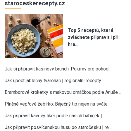
staroceskerecepty.cz
Top 5 receptů, které
zvládnete připravit i při
hra…
Jak si připravit kasinový brunch: Pokrmy pro pohod…
Jak upéct jablečný tvaroháč | regionální recepty
Bramborové kroketky s makovou omáčkou podle Anuše…
Plněné vepřové žebírko: Báječný tip nejen na sváte…
Jak připravit kávový likér podle našich babiček |…
Jak připravit posvícenskou husu po staročesku | re…