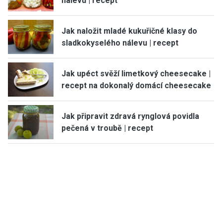
nálevu | recept
Jak naložit mladé kukuřičné klasy do
sladkokyselého nálevu | recept
Jak upéct svěží limetkový cheesecake |
recept na dokonalý domácí cheesecake
Jak připravit zdravá rynglová povidla
pečená v troubě | recept