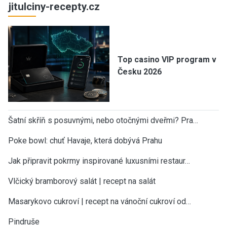
jitulciny-recepty.cz
Top casino VIP program v
Česku 2026
Šatní skříň s posuvnými, nebo otočnými dveřmi? Pra…
Poke bowl: chuť Havaje, která dobývá Prahu
Jak připravit pokrmy inspirované luxusními restaur…
Vlčický bramborový salát | recept na salát
Masarykovo cukroví | recept na vánoční cukroví od…
Pindruše