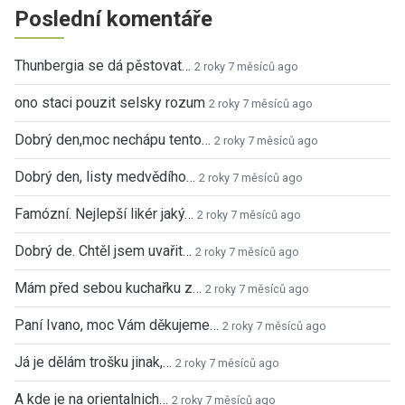
Poslední komentáře
Thunbergia se dá pěstovat…
2 roky 7 měsíců ago
ono staci pouzit selsky rozum
2 roky 7 měsíců ago
Dobrý den,moc nechápu tento…
2 roky 7 měsíců ago
Dobrý den, listy medvědího…
2 roky 7 měsíců ago
Famózní. Nejlepší likér jaký…
2 roky 7 měsíců ago
Dobrý de. Chtěl jsem uvařit…
2 roky 7 měsíců ago
Mám před sebou kuchařku z…
2 roky 7 měsíců ago
Paní Ivano, moc Vám děkujeme…
2 roky 7 měsíců ago
Já je dělám trošku jinak,…
2 roky 7 měsíců ago
A kde je na orientalnich…
2 roky 7 měsíců ago