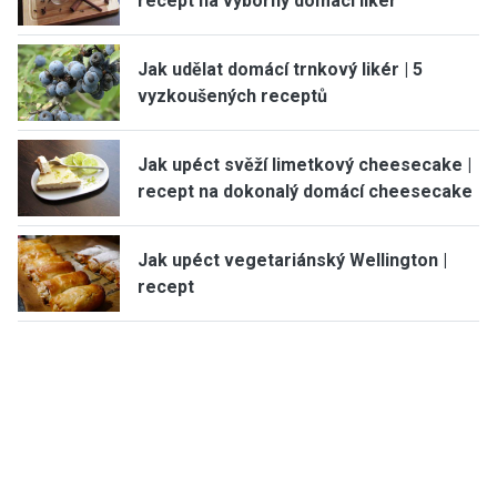
recept na výborný domácí likér
Jak udělat domácí trnkový likér | 5
vyzkoušených receptů
Jak upéct svěží limetkový cheesecake |
recept na dokonalý domácí cheesecake
Jak upéct vegetariánský Wellington |
recept