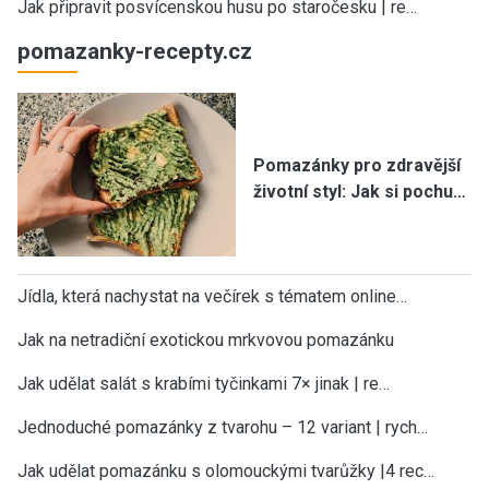
Jak připravit posvícenskou husu po staročesku | re…
pomazanky-recepty.cz
Pomazánky pro zdravější
životní styl: Jak si pochu…
Jídla, která nachystat na večírek s tématem online…
Jak na netradiční exotickou mrkvovou pomazánku
Jak udělat salát s krabími tyčinkami 7× jinak | re…
Jednoduché pomazánky z tvarohu – 12 variant | rych…
Jak udělat pomazánku s olomouckými tvarůžky |4 rec…