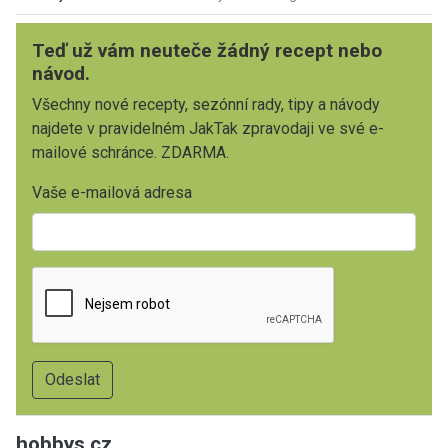
Teď už vám neuteče žádný recept nebo
návod.
Všechny nové recepty, sezónní rady, tipy a návody
najdete v pravidelném JakTak zpravodaji ve své e-
mailové schránce. ZDARMA.
Vaše e-mailová adresa
hobbys.cz