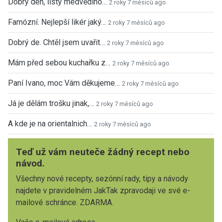
Dobrý den, listy medvědího…
2 roky 7 měsíců ago
Famózní. Nejlepší likér jaký…
2 roky 7 měsíců ago
Dobrý de. Chtěl jsem uvařit…
2 roky 7 měsíců ago
Mám před sebou kuchařku z…
2 roky 7 měsíců ago
Paní Ivano, moc Vám děkujeme…
2 roky 7 měsíců ago
Já je dělám trošku jinak,…
2 roky 7 měsíců ago
A kde je na orientalnich…
2 roky 7 měsíců ago
Teď už vám neuteče žádný recept nebo
návod.
Všechny nové recepty, sezónní rady, tipy a návody
najdete v pravidelném JakTak zpravodaji ve své e-
mailové schránce. ZDARMA.