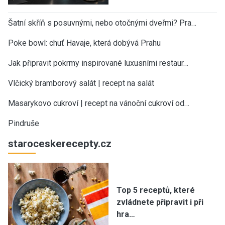
Šatní skříň s posuvnými, nebo otočnými dveřmi? Pra…
Poke bowl: chuť Havaje, která dobývá Prahu
Jak připravit pokrmy inspirované luxusními restaur…
Vlčický bramborový salát | recept na salát
Masarykovo cukroví | recept na vánoční cukroví od…
Pindruše
staroceskerecepty.cz
Top 5 receptů, které
zvládnete připravit i při
hra…