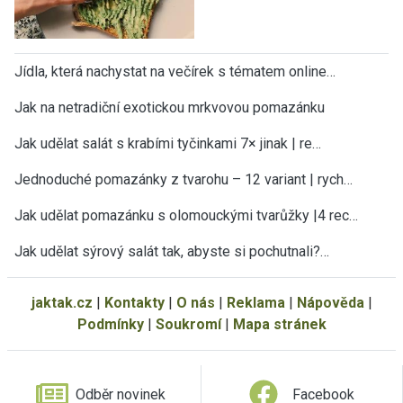
Jídla, která nachystat na večírek s tématem online…
Jak na netradiční exotickou mrkvovou pomazánku
Jak udělat salát s krabími tyčinkami 7× jinak | re…
Jednoduché pomazánky z tvarohu – 12 variant | rych…
Jak udělat pomazánku s olomouckými tvarůžky |4 rec…
Jak udělat sýrový salát tak, abyste si pochutnali?…
jaktak.cz
|
Kontakty
|
O nás
|
Reklama
|
Nápověda
|
Podmínky
|
Soukromí
|
Mapa stránek
Odběr novinek
Facebook