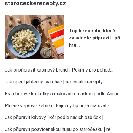
staroceskerecepty.cz
Top 5 receptů, které
zvládnete připravit i při
hra…
Jak si připravit kasinový brunch: Pokrmy pro pohod…
Jak upéct jablečný tvaroháč | regionální recepty
Bramborové kroketky s makovou omáčkou podle Anuše…
Plněné vepřové žebírko: Báječný tip nejen na sváte…
Jak připravit kávový likér podle našich babiček |…
Jak připravit posvícenskou husu po staročesku | re…