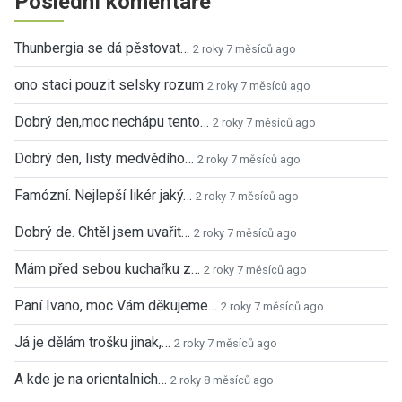
Poslední komentáře
Thunbergia se dá pěstovat…
2 roky 7 měsíců ago
ono staci pouzit selsky rozum
2 roky 7 měsíců ago
Dobrý den,moc nechápu tento…
2 roky 7 měsíců ago
Dobrý den, listy medvědího…
2 roky 7 měsíců ago
Famózní. Nejlepší likér jaký…
2 roky 7 měsíců ago
Dobrý de. Chtěl jsem uvařit…
2 roky 7 měsíců ago
Mám před sebou kuchařku z…
2 roky 7 měsíců ago
Paní Ivano, moc Vám děkujeme…
2 roky 7 měsíců ago
Já je dělám trošku jinak,…
2 roky 7 měsíců ago
A kde je na orientalnich…
2 roky 8 měsíců ago