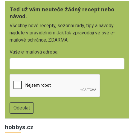
Teď už vám neuteče žádný recept nebo
návod.
Všechny nové recepty, sezónní rady, tipy a návody
najdete v pravidelném JakTak zpravodaji ve své e-
mailové schránce. ZDARMA.
Vaše e-mailová adresa
hobbys.cz