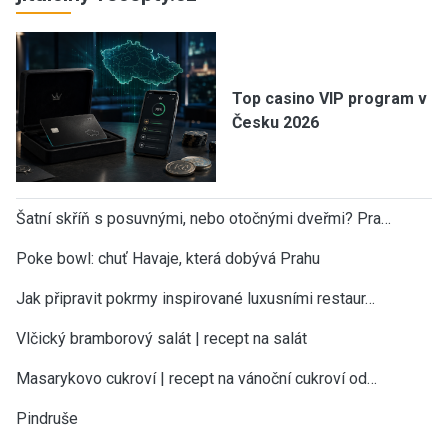
Top casino VIP program v
Česku 2026
Šatní skříň s posuvnými, nebo otočnými dveřmi? Pra…
Poke bowl: chuť Havaje, která dobývá Prahu
Jak připravit pokrmy inspirované luxusními restaur…
Vlčický bramborový salát | recept na salát
Masarykovo cukroví | recept na vánoční cukroví od…
Pindruše