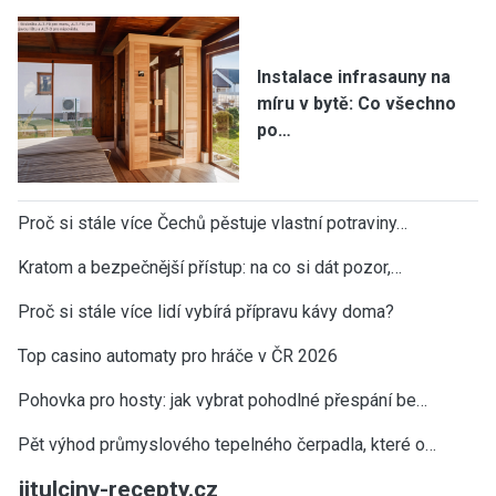
Instalace infrasauny na
míru v bytě: Co všechno
po…
Proč si stále více Čechů pěstuje vlastní potraviny…
Kratom a bezpečnější přístup: na co si dát pozor,…
Proč si stále více lidí vybírá přípravu kávy doma?
Top casino automaty pro hráče v ČR 2026
Pohovka pro hosty: jak vybrat pohodlné přespání be…
Pět výhod průmyslového tepelného čerpadla, které o…
jitulciny-recepty.cz