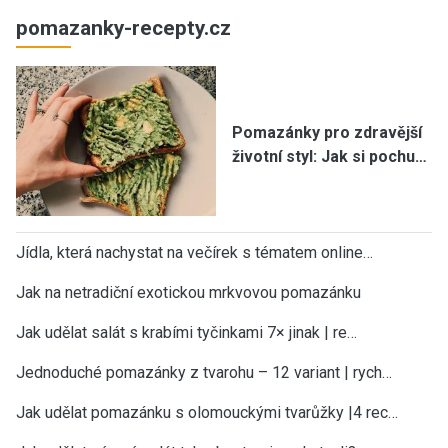
pomazanky-recepty.cz
Pomazánky pro zdravější
životní styl: Jak si pochu…
Jídla, která nachystat na večírek s tématem online…
Jak na netradiční exotickou mrkvovou pomazánku
Jak udělat salát s krabími tyčinkami 7× jinak | re…
Jednoduché pomazánky z tvarohu – 12 variant | rych…
Jak udělat pomazánku s olomouckými tvarůžky |4 rec…