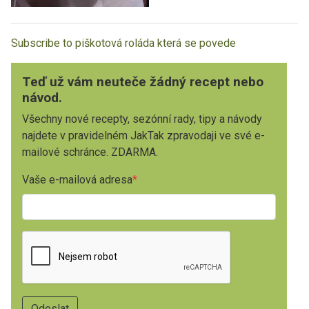
Subscribe to piškotová roláda která se povede
Teď už vám neuteče žádný recept nebo
návod.
Všechny nové recepty, sezónní rady, tipy a návody
najdete v pravidelném JakTak zpravodaji ve své e-
mailové schránce. ZDARMA.
Vaše e-mailová adresa