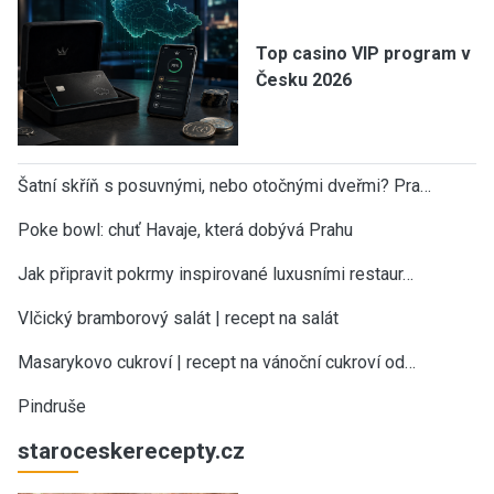
Top casino VIP program v
Česku 2026
Šatní skříň s posuvnými, nebo otočnými dveřmi? Pra…
Poke bowl: chuť Havaje, která dobývá Prahu
Jak připravit pokrmy inspirované luxusními restaur…
Vlčický bramborový salát | recept na salát
Masarykovo cukroví | recept na vánoční cukroví od…
Pindruše
staroceskerecepty.cz