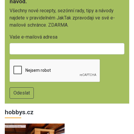
návod.
Všechny nové recepty, sezónní rady, tipy a návody
najdete v pravidelném JakTak zpravodaji ve své e-
mailové schránce. ZDARMA.
Vaše e-mailová adresa
hobbys.cz