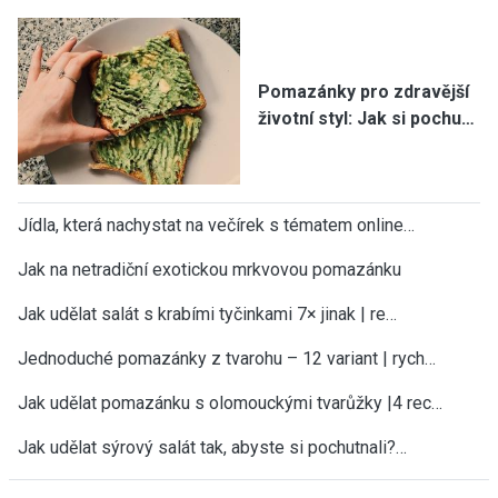
Pomazánky pro zdravější
životní styl: Jak si pochu…
Jídla, která nachystat na večírek s tématem online…
Jak na netradiční exotickou mrkvovou pomazánku
Jak udělat salát s krabími tyčinkami 7× jinak | re…
Jednoduché pomazánky z tvarohu – 12 variant | rych…
Jak udělat pomazánku s olomouckými tvarůžky |4 rec…
Jak udělat sýrový salát tak, abyste si pochutnali?…