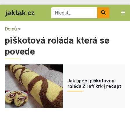
Domů
»
piškotová roláda která se
povede
Jak upéct piškotovou
roládu Žirafí krk | recept