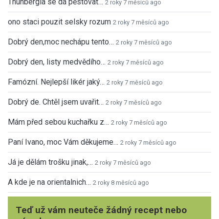
Thunbergia se dá pěstovat…
2 roky 7 měsíců ago
ono staci pouzit selsky rozum
2 roky 7 měsíců ago
Dobrý den,moc nechápu tento…
2 roky 7 měsíců ago
Dobrý den, listy medvědího…
2 roky 7 měsíců ago
Famózní. Nejlepší likér jaký…
2 roky 7 měsíců ago
Dobrý de. Chtěl jsem uvařit…
2 roky 7 měsíců ago
Mám před sebou kuchařku z…
2 roky 7 měsíců ago
Paní Ivano, moc Vám děkujeme…
2 roky 7 měsíců ago
Já je dělám trošku jinak,…
2 roky 7 měsíců ago
A kde je na orientalnich…
2 roky 8 měsíců ago
Teď už vám neuteče žádný recept nebo