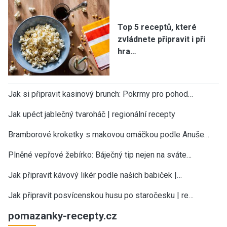
Top 5 receptů, které
zvládnete připravit i při
hra…
Jak si připravit kasinový brunch: Pokrmy pro pohod…
Jak upéct jablečný tvaroháč | regionální recepty
Bramborové kroketky s makovou omáčkou podle Anuše…
Plněné vepřové žebírko: Báječný tip nejen na sváte…
Jak připravit kávový likér podle našich babiček |…
Jak připravit posvícenskou husu po staročesku | re…
pomazanky-recepty.cz