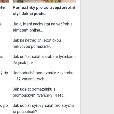
ete
Pomazánky pro zdravější životní
styl: Jak si pochu…
:
Jídla, která nachystat na večírek s
tématem online…
Jak na netradiční exotickou
mrkvovou pomazánku
ou
Jak udělat salát s krabími tyčinkami
7× jinak | re…
ý tip
Jednoduché pomazánky z tvarohu
– 12 variant | rych…
e
Jak udělat pomazánku s
olomouckými tvarůžky |4 rec…
su po
Jak udělat sýrový salát tak, abyste
si pochutnali?…