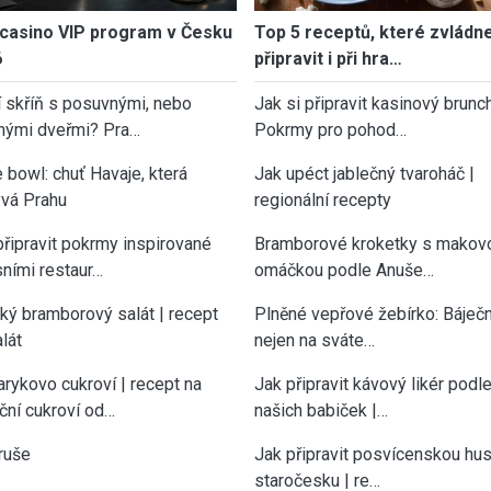
casino VIP program v Česku
Top 5 receptů, které zvládn
6
připravit i při hra…
í skříň s posuvnými, nebo
Jak si připravit kasinový brunch
nými dveřmi? Pra…
Pokrmy pro pohod…
 bowl: chuť Havaje, která
Jak upéct jablečný tvaroháč |
vá Prahu
regionální recepty
připravit pokrmy inspirované
Bramborové kroketky s makov
sními restaur…
omáčkou podle Anuše…
cký bramborový salát | recept
Plněné vepřové žebírko: Báječn
lát
nejen na sváte…
rykovo cukroví | recept na
Jak připravit kávový likér podl
ční cukroví od…
našich babiček |…
ruše
Jak připravit posvícenskou hu
staročesku | re…