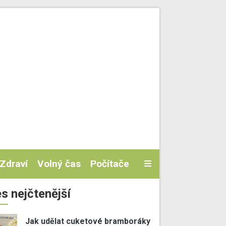
Zdraví
Volný čas
Počítače
s nejčtenější
Jak udělat cuketové bramboráky