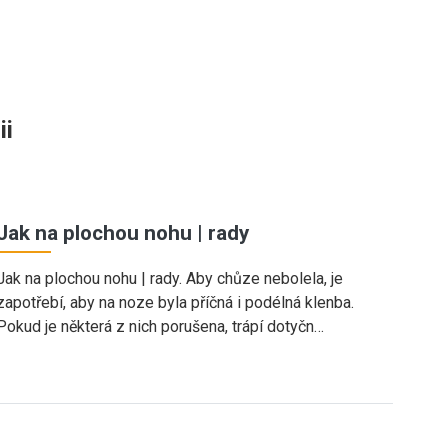
ii
Jak na plochou nohu | rady
Jak na plochou nohu | rady. Aby chůze nebolela, je
zapotřebí, aby na noze byla příčná i podélná klenba.
Pokud je některá z nich porušena, trápí dotyčn…