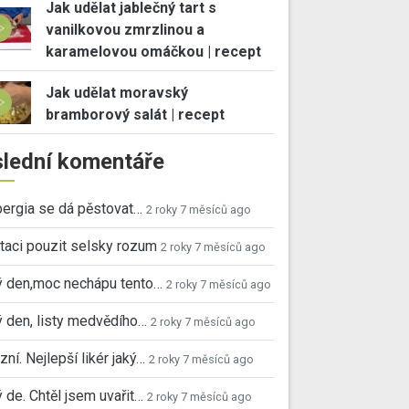
Jak udělat jablečný tart s
vanilkovou zmrzlinou a
karamelovou omáčkou | recept
Jak udělat moravský
bramborový salát | recept
lední komentáře
ergia se dá pěstovat…
2 roky 7 měsíců ago
taci pouzit selsky rozum
2 roky 7 měsíců ago
ý den,moc nechápu tento…
2 roky 7 měsíců ago
 den, listy medvědího…
2 roky 7 měsíců ago
ní. Nejlepší likér jaký…
2 roky 7 měsíců ago
 de. Chtěl jsem uvařit…
2 roky 7 měsíců ago