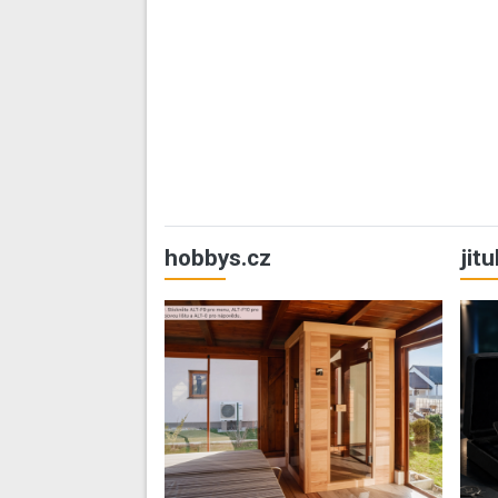
hobbys.cz
jit