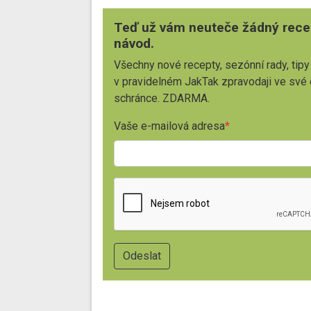
Teď už vám neuteče žádný rece
návod.
Všechny nové recepty, sezónní rady, tipy
v pravidelném JakTak zpravodaji ve své
schránce. ZDARMA.
Vaše e-mailová adresa