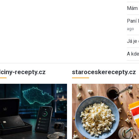
Mám 
Paní
ago
Já je
A kde
ulciny-recepty.cz
staroceskerecepty.cz