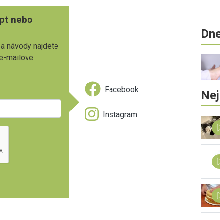
pt nebo
Dne
 a návody najdete
 e-mailové
Facebook
Nej
Instagram