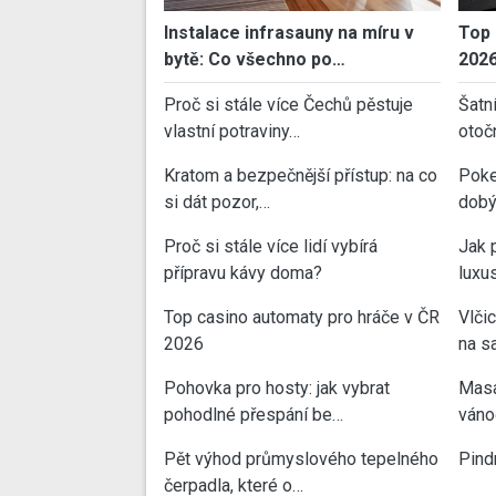
Instalace infrasauny na míru v
Top 
bytě: Co všechno po…
202
Proč si stále více Čechů pěstuje
Šatn
vlastní potraviny…
otoč
Kratom a bezpečnější přístup: na co
Poke
si dát pozor,…
dobý
Proč si stále více lidí vybírá
Jak 
přípravu kávy doma?
luxu
Top casino automaty pro hráče v ČR
Vlči
2026
na sa
Pohovka pro hosty: jak vybrat
Masa
pohodlné přespání be…
váno
Pět výhod průmyslového tepelného
Pind
čerpadla, které o…