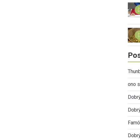
Pos
Thunb
ono s
Dobr
Dobrý
Famóz
Dobrý