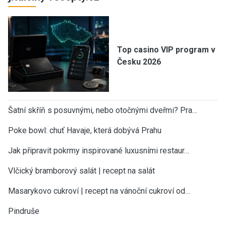
Top casino VIP program v
Česku 2026
Šatní skříň s posuvnými, nebo otočnými dveřmi? Pra…
Poke bowl: chuť Havaje, která dobývá Prahu
Jak připravit pokrmy inspirované luxusními restaur…
Vlčický bramborový salát | recept na salát
Masarykovo cukroví | recept na vánoční cukroví od…
Pindruše