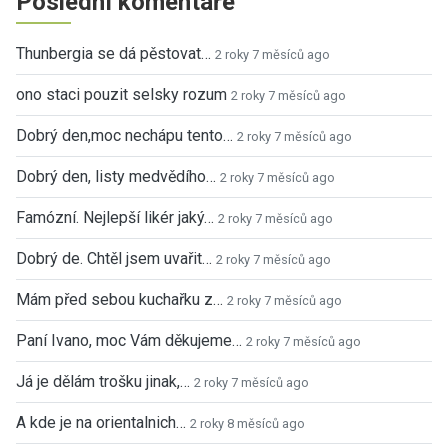
Poslední komentáře
Thunbergia se dá pěstovat…
2 roky 7 měsíců ago
ono staci pouzit selsky rozum
2 roky 7 měsíců ago
Dobrý den,moc nechápu tento…
2 roky 7 měsíců ago
Dobrý den, listy medvědího…
2 roky 7 měsíců ago
Famózní. Nejlepší likér jaký…
2 roky 7 měsíců ago
Dobrý de. Chtěl jsem uvařit…
2 roky 7 měsíců ago
Mám před sebou kuchařku z…
2 roky 7 měsíců ago
Paní Ivano, moc Vám děkujeme…
2 roky 7 měsíců ago
Já je dělám trošku jinak,…
2 roky 7 měsíců ago
A kde je na orientalnich…
2 roky 8 měsíců ago