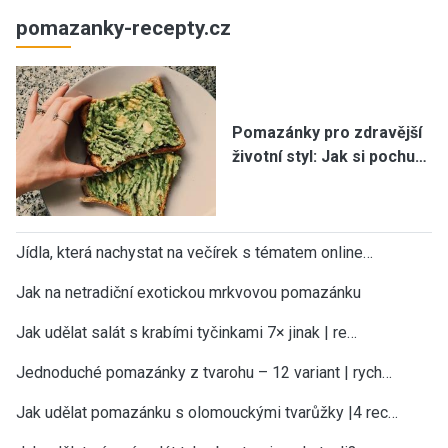
pomazanky-recepty.cz
Pomazánky pro zdravější
životní styl: Jak si pochu…
Jídla, která nachystat na večírek s tématem online…
Jak na netradiční exotickou mrkvovou pomazánku
Jak udělat salát s krabími tyčinkami 7× jinak | re…
Jednoduché pomazánky z tvarohu – 12 variant | rych…
Jak udělat pomazánku s olomouckými tvarůžky |4 rec…