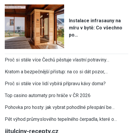
Instalace infrasauny na
míru v bytě: Co všechno
po…
Proč si stále více Čechů pěstuje vlastní potraviny…
Kratom a bezpečnější přístup: na co si dát pozor,…
Proč si stále více lidí vybírá přípravu kávy doma?
Top casino automaty pro hráče v ČR 2026
Pohovka pro hosty: jak vybrat pohodlné přespání be…
Pět výhod průmyslového tepelného čerpadla, které o…
jitulciny-recepty.cz