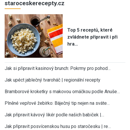
staroceskerecepty.cz
Top 5 receptů, které
zvládnete připravit i při
hra…
Jak si připravit kasinový brunch: Pokrmy pro pohod…
Jak upéct jablečný tvaroháč | regionální recepty
Bramborové kroketky s makovou omáčkou podle Anuše…
Plněné vepřové žebírko: Báječný tip nejen na sváte…
Jak připravit kávový likér podle našich babiček |…
Jak připravit posvícenskou husu po staročesku | re…