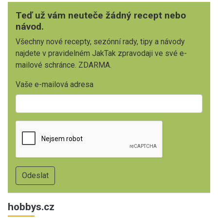
Teď už vám neuteče žádný recept nebo
návod.
Všechny nové recepty, sezónní rady, tipy a návody
najdete v pravidelném JakTak zpravodaji ve své e-
mailové schránce. ZDARMA.
Vaše e-mailová adresa
hobbys.cz