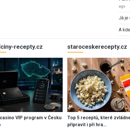
ago
Já je
A kde
ulciny-recepty.cz
staroceskerecepty.cz
casino VIP program v Česku
Top 5 receptů, které zvládn
6
připravit i při hra…