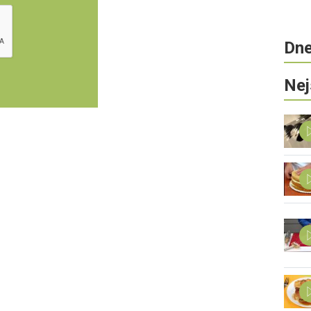
Dne
Nej