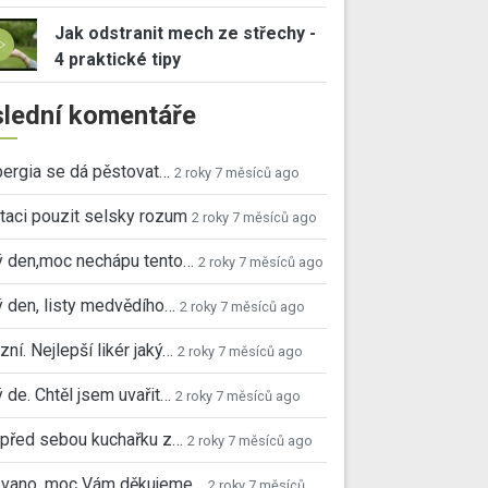
Jak odstranit mech ze střechy -
4 praktické tipy
lední komentáře
ergia se dá pěstovat…
2 roky 7 měsíců ago
taci pouzit selsky rozum
2 roky 7 měsíců ago
ý den,moc nechápu tento…
2 roky 7 měsíců ago
 den, listy medvědího…
2 roky 7 měsíců ago
ní. Nejlepší likér jaký…
2 roky 7 měsíců ago
 de. Chtěl jsem uvařit…
2 roky 7 měsíců ago
před sebou kuchařku z…
2 roky 7 měsíců ago
 Ivano, moc Vám děkujeme…
2 roky 7 měsíců