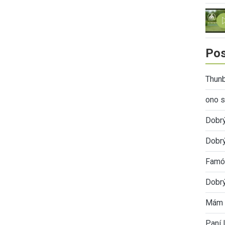
Pos
Thunb
ono s
Dobr
Dobrý
Famóz
Dobrý
Mám 
Paní