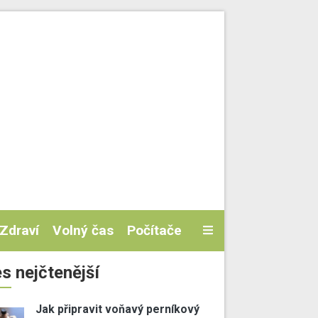
Zdraví
Volný čas
Počítače
s nejčtenější
Jak připravit voňavý perníkový