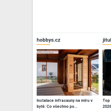
hobbys.cz
jit
Instalace infrasauny na míru v
Top 
bytě: Co všechno po…
202