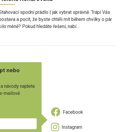
Stahovací spodní prádlo | jak vybrat správně. Trápí Vás
postava a pocit, že byste chtěli mít během chvilky o pár
kilo méně? Pokud hledáte řešení, nabí…
pt nebo
 a návody najdete
 e-mailové
Facebook
Instagram