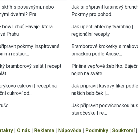
í skříň s posuvnými, nebo
Jak si připravit kasinový brunch
nými dveřmi? Pra…
Pokrmy pro pohod…
 bowl: chuť Havaje, která
Jak upéct jablečný tvaroháč |
vá Prahu
regionální recepty
připravit pokrmy inspirované
Bramborové kroketky s makov
sními restaur…
omáčkou podle Anuše…
cký bramborový salát | recept
Plněné vepřové žebírko: Báječn
lát
nejen na sváte…
rykovo cukroví | recept na
Jak připravit kávový likér podl
ční cukroví od…
našich babiček |…
ruše
Jak připravit posvícenskou hu
staročesku | re…
ntakty
|
O nás
|
Reklama
|
Nápověda
|
Podmínky
|
Soukromí