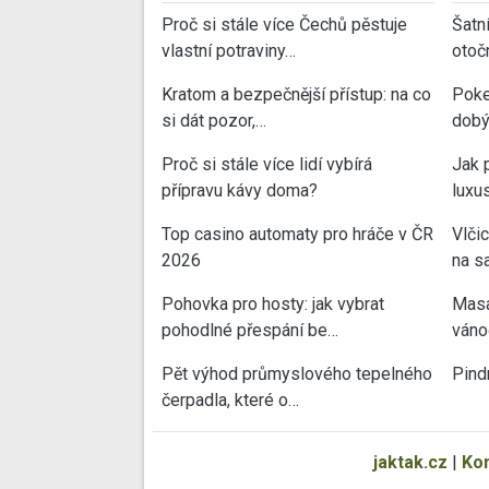
Proč si stále více Čechů pěstuje
Šatn
vlastní potraviny…
otoč
Kratom a bezpečnější přístup: na co
Poke
si dát pozor,…
dobý
Proč si stále více lidí vybírá
Jak 
přípravu kávy doma?
luxu
Top casino automaty pro hráče v ČR
Vlči
2026
na sa
Pohovka pro hosty: jak vybrat
Masa
pohodlné přespání be…
váno
Pět výhod průmyslového tepelného
Pind
čerpadla, které o…
jaktak.cz
|
Ko