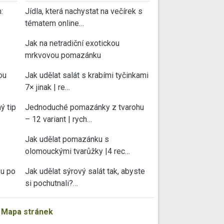
:
Jídla, která nachystat na večírek s
tématem online…
Jak na netradiční exotickou
mrkvovou pomazánku
ou
Jak udělat salát s krabími tyčinkami
7× jinak | re…
ý tip
Jednoduché pomazánky z tvarohu
– 12 variant | rych…
e
Jak udělat pomazánku s
olomouckými tvarůžky |4 rec…
su po
Jak udělat sýrový salát tak, abyste
si pochutnali?…
|
Mapa stránek