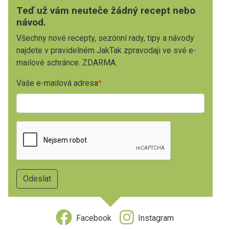
Teď už vám neuteče žádný recept nebo
návod.
Všechny nové recepty, sezónní rady, tipy a návody
najdete v pravidelném JakTak zpravodaji ve své e-
mailové schránce. ZDARMA.
Vaše e-mailová adresa
Facebook
Instagram