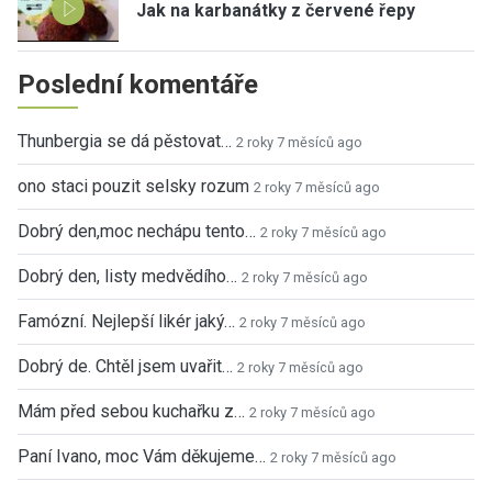
Jak na karbanátky z červené řepy
Poslední komentáře
Thunbergia se dá pěstovat…
2 roky 7 měsíců ago
ono staci pouzit selsky rozum
2 roky 7 měsíců ago
Dobrý den,moc nechápu tento…
2 roky 7 měsíců ago
Dobrý den, listy medvědího…
2 roky 7 měsíců ago
Famózní. Nejlepší likér jaký…
2 roky 7 měsíců ago
Dobrý de. Chtěl jsem uvařit…
2 roky 7 měsíců ago
Mám před sebou kuchařku z…
2 roky 7 měsíců ago
Paní Ivano, moc Vám děkujeme…
2 roky 7 měsíců ago