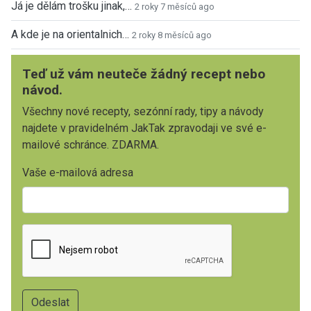
Já je dělám trošku jinak,…
2 roky 7 měsíců ago
A kde je na orientalnich…
2 roky 8 měsíců ago
Teď už vám neuteče žádný recept nebo
návod.
Všechny nové recepty, sezónní rady, tipy a návody
najdete v pravidelném JakTak zpravodaji ve své e-
mailové schránce. ZDARMA.
Vaše e-mailová adresa