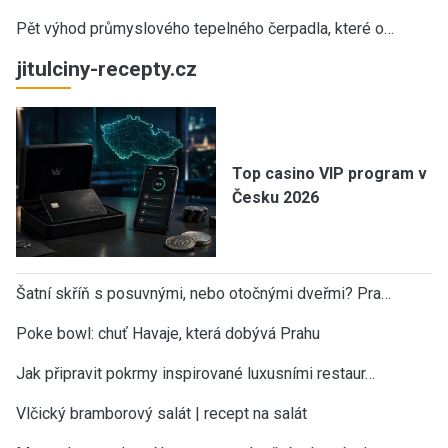
Pět výhod průmyslového tepelného čerpadla, které o…
jitulciny-recepty.cz
Top casino VIP program v
Česku 2026
Šatní skříň s posuvnými, nebo otočnými dveřmi? Pra…
Poke bowl: chuť Havaje, která dobývá Prahu
Jak připravit pokrmy inspirované luxusními restaur…
Vlčický bramborový salát | recept na salát