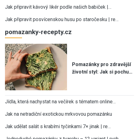
Jak připravit kávový likér podle našich babiček |…
Jak připravit posvícenskou husu po staročesku | re…
pomazanky-recepty.cz
Pomazánky pro zdravější
životní styl: Jak si pochu…
Jídla, která nachystat na večírek s tématem online…
Jak na netradiční exotickou mrkvovou pomazánku
Jak udělat salát s krabími tyčinkami 7× jinak | re…
Jednoduché pomazánky z tvarohu – 12 variant | rych…