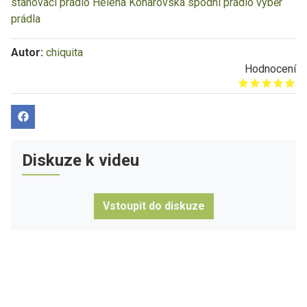
stahovací prádlo
Helena Konarovská spodní prádlo
výběr
prádla
Autor:
chiquita
Hodnocení
Give it 1/5
Give it 2/5
Give it 3/5
Give it 4/5
Give it 5/5
Diskuze k videu
Vstoupit do diskuze