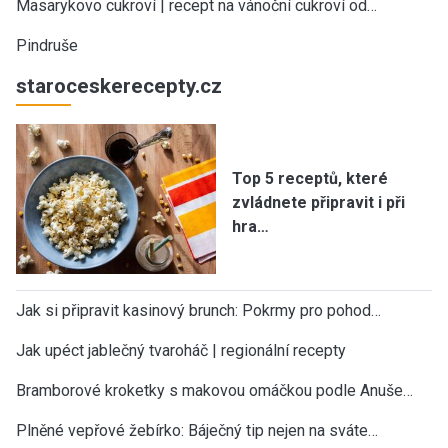
Masarykovo cukroví | recept na vánoční cukroví od…
Pindruše
staroceskerecepty.cz
Top 5 receptů, které
zvládnete připravit i při
hra…
Jak si připravit kasinový brunch: Pokrmy pro pohod…
Jak upéct jablečný tvaroháč | regionální recepty
Bramborové kroketky s makovou omáčkou podle Anuše…
Plněné vepřové žebírko: Báječný tip nejen na sváte…