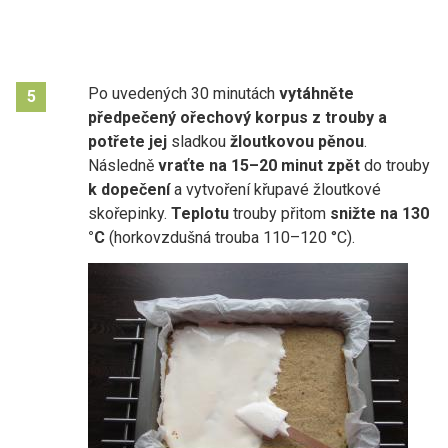
Po uvedených 30 minutách
vytáhněte
5
předpečený ořechový korpus z trouby a
potřete jej
sladkou
žloutkovou pěnou
.
Následně
vraťte na 15–20 minut zpět
do trouby
k dopečení
a vytvoření křupavé žloutkové
skořepinky.
Teplotu
trouby přitom
snižte na 130
°C
(horkovzdušná trouba 110–120 °C).