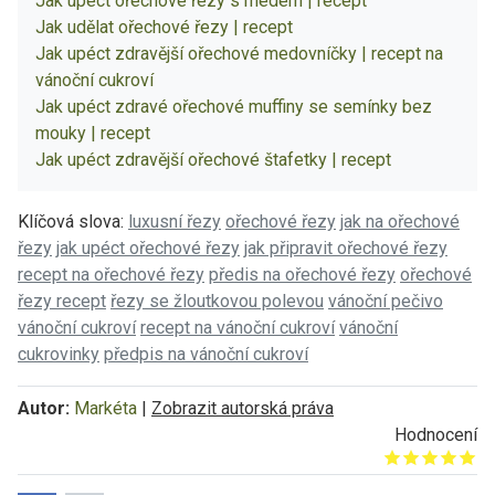
Jak upéct ořechové řezy s medem | recept
Jak udělat ořechové řezy | recept
Jak upéct zdravější ořechové medovníčky | recept na
vánoční cukroví
Jak upéct zdravé ořechové muffiny se semínky bez
mouky | recept
Jak upéct zdravější ořechové štafetky | recept
Klíčová slova:
luxusní řezy
ořechové řezy
jak na ořechové
řezy
jak upéct ořechové řezy
jak připravit ořechové řezy
recept na ořechové řezy
předis na ořechové řezy
ořechové
řezy recept
řezy se žloutkovou polevou
vánoční pečivo
vánoční cukroví
recept na vánoční cukroví
vánoční
cukrovinky
předpis na vánoční cukroví
Autor:
Markéta
|
Zobrazit autorská práva
Hodnocení
Give it 1/5
Give it 2/5
Give it 3/5
Give it 4/5
Give it 5/5