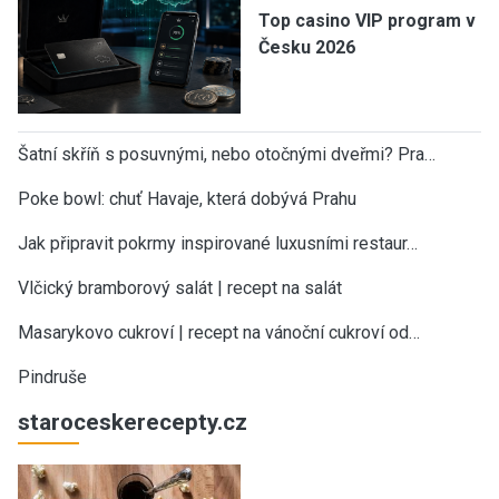
Top casino VIP program v
Česku 2026
Šatní skříň s posuvnými, nebo otočnými dveřmi? Pra…
Poke bowl: chuť Havaje, která dobývá Prahu
Jak připravit pokrmy inspirované luxusními restaur…
Vlčický bramborový salát | recept na salát
Masarykovo cukroví | recept na vánoční cukroví od…
Pindruše
staroceskerecepty.cz