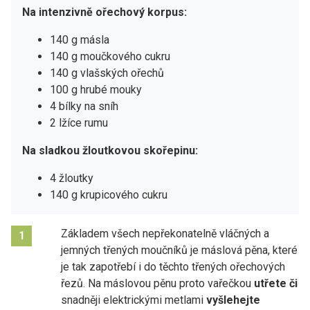
Na intenzivně ořechový korpus:
140 g másla
140 g moučkového cukru
140 g vlašských ořechů
100 g hrubé mouky
4 bílky na sníh
2 lžíce rumu
Na sladkou žloutkovou skořepinu:
4 žloutky
140 g krupicového cukru
Základem všech nepřekonatelně vláčných a
1
jemných třených moučníků je máslová pěna, které
je tak zapotřebí i do těchto třených ořechových
řezů. Na máslovou pěnu proto vařečkou
utřete či
snadněji elektrickými metlami
vyšlehejte