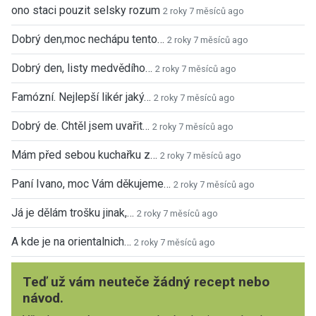
ono staci pouzit selsky rozum
2 roky 7 měsíců ago
Dobrý den,moc nechápu tento…
2 roky 7 měsíců ago
Dobrý den, listy medvědího…
2 roky 7 měsíců ago
Famózní. Nejlepší likér jaký…
2 roky 7 měsíců ago
Dobrý de. Chtěl jsem uvařit…
2 roky 7 měsíců ago
Mám před sebou kuchařku z…
2 roky 7 měsíců ago
Paní Ivano, moc Vám děkujeme…
2 roky 7 měsíců ago
Já je dělám trošku jinak,…
2 roky 7 měsíců ago
A kde je na orientalnich…
2 roky 7 měsíců ago
Teď už vám neuteče žádný recept nebo
návod.