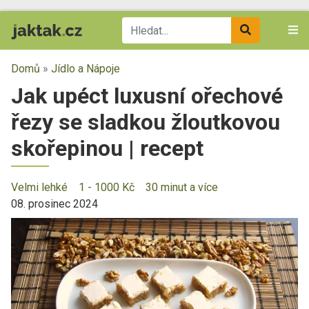
Domů
»
Jídlo a Nápoje
Jak upéct luxusní ořechové
řezy se sladkou žloutkovou
skořepinou | recept
Velmi lehké
1 - 1000 Kč
30 minut a více
08. prosinec 2024