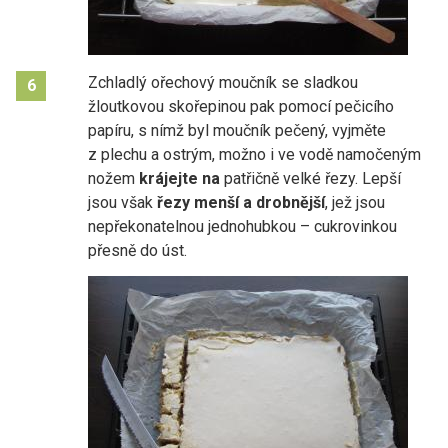
Zchladlý ořechový moučník se sladkou
6
žloutkovou skořepinou pak pomocí pečicího
papíru, s nímž byl moučník pečený, vyjměte
z plechu a ostrým, možno i ve vodě namočeným
nožem
krájejte na
patřičně velké řezy. Lepší
jsou však
řezy menší a drobnější
, jež jsou
nepřekonatelnou jednohubkou – cukrovinkou
přesně do úst.