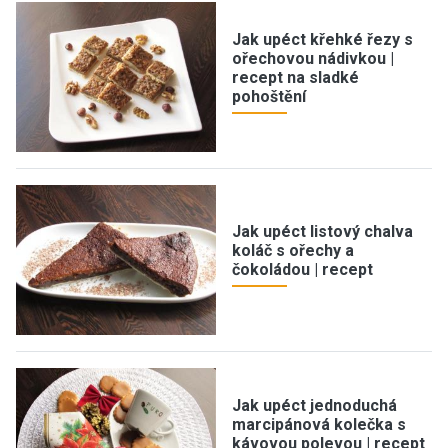
Jak upéct křehké řezy s
ořechovou nádivkou |
recept na sladké
pohoštění
Jak upéct listový chalva
koláč s ořechy a
čokoládou | recept
Jak upéct jednoduchá
marcipánová kolečka s
kávovou polevou | recept