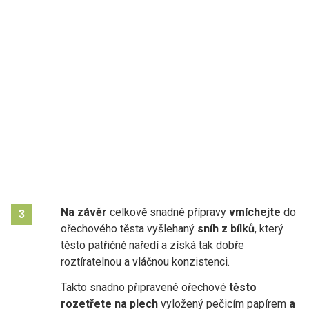
Na závěr
celkově snadné přípravy
vmíchejte
do
3
ořechového těsta vyšlehaný
sníh z bílků
, který
těsto patřičně naředí a získá tak dobře
roztíratelnou a vláčnou konzistenci.
Takto snadno připravené ořechové
těsto
rozetřete na plech
vyložený pečicím papírem
a