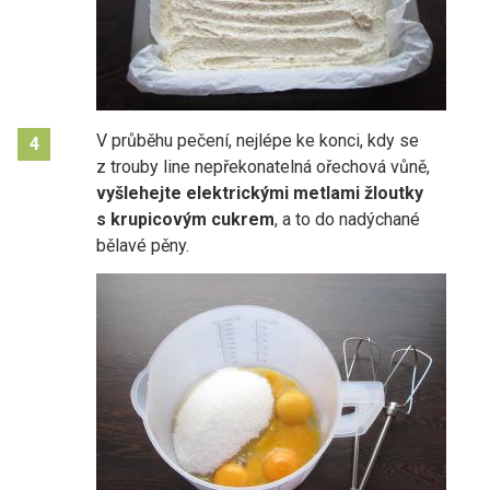
V průběhu pečení, nejlépe ke konci, kdy se
4
z trouby line nepřekonatelná ořechová vůně,
vyšlehejte elektrickými metlami žloutky
s krupicovým cukrem
, a to do nadýchané
bělavé pěny.