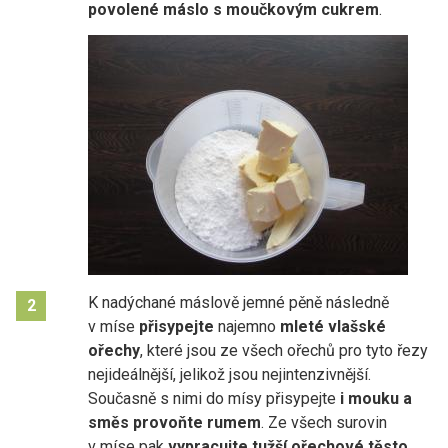
povolené máslo s moučkovým cukrem
.
K nadýchané máslově jemné pěně následně
2
v míse
přisypejte
najemno
mleté vlašské
ořechy
, které jsou ze všech ořechů pro tyto řezy
nejideálnější, jelikož jsou nejintenzivnější.
Současně s nimi do mísy přisypejte
i mouku a
směs provoňte rumem
. Ze všech surovin
v míse pak
vypracujte tužší ořechové těsto
.