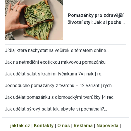
Pomazánky pro zdravější
životní styl: Jak si pochu…
Jídla, která nachystat na večírek s tématem online…
Jak na netradiční exotickou mrkvovou pomazánku
Jak udělat salát s krabími tyčinkami 7× jinak | re…
Jednoduché pomazánky z tvarohu – 12 variant | rych…
Jak udělat pomazánku s olomouckými tvarůžky |4 rec…
Jak udělat sýrový salát tak, abyste si pochutnali?…
jaktak.cz
|
Kontakty
|
O nás
|
Reklama
|
Nápověda
|