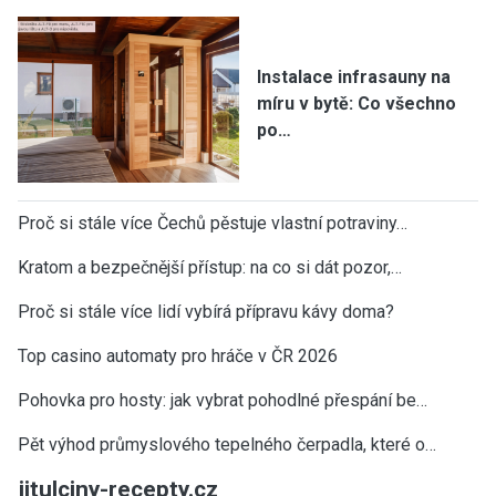
Instalace infrasauny na
míru v bytě: Co všechno
po…
Proč si stále více Čechů pěstuje vlastní potraviny…
Kratom a bezpečnější přístup: na co si dát pozor,…
Proč si stále více lidí vybírá přípravu kávy doma?
Top casino automaty pro hráče v ČR 2026
Pohovka pro hosty: jak vybrat pohodlné přespání be…
Pět výhod průmyslového tepelného čerpadla, které o…
jitulciny-recepty.cz