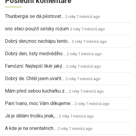
Poslední komentáře
Thunbergia se dá pěstovat…
2 roky 7 měsíců ago
ono staci pouzit selsky rozum
2 roky 7 měsíců ago
Dobrý den,moc nechápu tento…
2 roky 7 měsíců ago
Dobrý den, listy medvědího…
2 roky 7 měsíců ago
Famózní. Nejlepší likér jaký…
2 roky 7 měsíců ago
Dobrý de. Chtěl jsem uvařit…
2 roky 7 měsíců ago
Mám před sebou kuchařku z…
2 roky 7 měsíců ago
Paní Ivano, moc Vám děkujeme…
2 roky 7 měsíců ago
Já je dělám trošku jinak,…
2 roky 7 měsíců ago
A kde je na orientalnich…
2 roky 7 měsíců ago