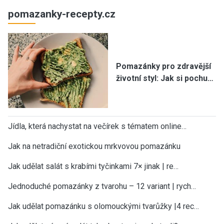
pomazanky-recepty.cz
Pomazánky pro zdravější
životní styl: Jak si pochu…
Jídla, která nachystat na večírek s tématem online…
Jak na netradiční exotickou mrkvovou pomazánku
Jak udělat salát s krabími tyčinkami 7× jinak | re…
Jednoduché pomazánky z tvarohu – 12 variant | rych…
Jak udělat pomazánku s olomouckými tvarůžky |4 rec…