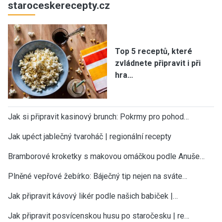
staroceskerecepty.cz
Top 5 receptů, které
zvládnete připravit i při
hra…
Jak si připravit kasinový brunch: Pokrmy pro pohod…
Jak upéct jablečný tvaroháč | regionální recepty
Bramborové kroketky s makovou omáčkou podle Anuše…
Plněné vepřové žebírko: Báječný tip nejen na sváte…
Jak připravit kávový likér podle našich babiček |…
Jak připravit posvícenskou husu po staročesku | re…