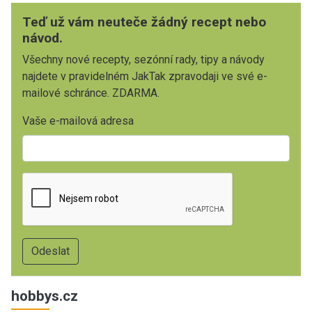
Teď už vám neuteče žádný recept nebo
návod.
Všechny nové recepty, sezónní rady, tipy a návody
najdete v pravidelném JakTak zpravodaji ve své e-
mailové schránce. ZDARMA.
Vaše e-mailová adresa
hobbys.cz