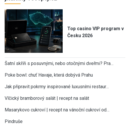
Top casino VIP program v
Česku 2026
Šatní skříň s posuvnými, nebo otočnými dveřmi? Pra…
Poke bowl: chuť Havaje, která dobývá Prahu
Jak připravit pokrmy inspirované luxusními restaur…
Vlčický bramborový salát | recept na salát
Masarykovo cukroví | recept na vánoční cukroví od…
Pindruše