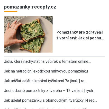
pomazanky-recepty.cz
Pomazánky pro zdravější
životní styl: Jak si pochu…
Jídla, která nachystat na večírek s tématem online…
Jak na netradiční exotickou mrkvovou pomazánku
Jak udělat salát s krabími tyčinkami 7× jinak | re…
Jednoduché pomazánky z tvarohu – 12 variant | rych…
Jak udělat pomazánku s olomouckými tvarůžky |4 rec…