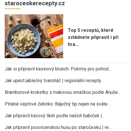
staroceskerecepty.cz
Top 5 receptů, které
zvládnete připravit i při
hra…
Jak si připravit kasinový brunch: Pokrmy pro pohod…
Jak upéct jablečný tvaroháč | regionální recepty
Bramborové kroketky s makovou omáčkou podle Anuše…
Plněné vepřové žebírko: Báječný tip nejen na sváte…
Jak připravit kávový likér podle našich babiček |…
Jak připravit posvícenskou husu po staročesku | re…