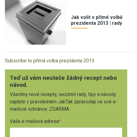
Jak volit v přímé volbě
prezidenta 2013 | rady
Subscribe to přímá volba prezidenta 2013
Teď už vám neuteče žádný recept nebo
návod.
Všechny nové recepty, sezónní rady, tipy a návody
najdete v pravidelném JakTak zpravodaji ve své e-
mailové schránce. ZDARMA.
Vaše e-mailová adresa