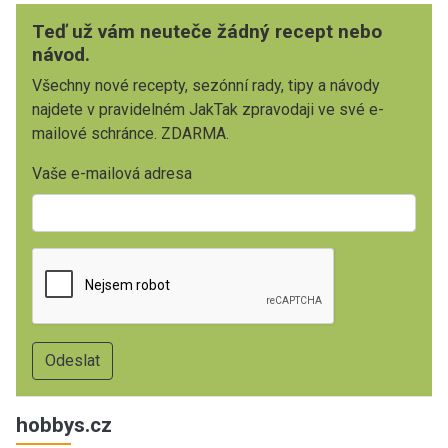
Teď už vám neuteče žádný recept nebo
návod.
Všechny nové recepty, sezónní rady, tipy a návody
najdete v pravidelném JakTak zpravodaji ve své e-
mailové schránce. ZDARMA.
Vaše e-mailová adresa
hobbys.cz