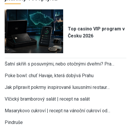
Top casino VIP program v
Česku 2026
Šatní skříň s posuvnými, nebo otočnými dveřmi? Pra…
Poke bowl: chuť Havaje, která dobývá Prahu
Jak připravit pokrmy inspirované luxusními restaur…
Vlčický bramborový salát | recept na salát
Masarykovo cukroví | recept na vánoční cukroví od…
Pindruše