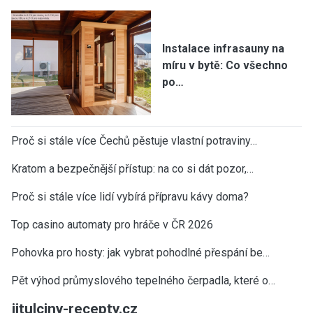
Instalace infrasauny na
míru v bytě: Co všechno
po…
Proč si stále více Čechů pěstuje vlastní potraviny…
Kratom a bezpečnější přístup: na co si dát pozor,…
Proč si stále více lidí vybírá přípravu kávy doma?
Top casino automaty pro hráče v ČR 2026
Pohovka pro hosty: jak vybrat pohodlné přespání be…
Pět výhod průmyslového tepelného čerpadla, které o…
jitulciny-recepty.cz