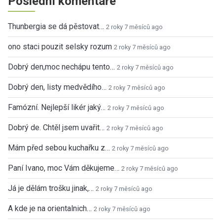
Poslední komentáře
Thunbergia se dá pěstovat…
2 roky 7 měsíců ago
ono staci pouzit selsky rozum
2 roky 7 měsíců ago
Dobrý den,moc nechápu tento…
2 roky 7 měsíců ago
Dobrý den, listy medvědího…
2 roky 7 měsíců ago
Famózní. Nejlepší likér jaký…
2 roky 7 měsíců ago
Dobrý de. Chtěl jsem uvařit…
2 roky 7 měsíců ago
Mám před sebou kuchařku z…
2 roky 7 měsíců ago
Paní Ivano, moc Vám děkujeme…
2 roky 7 měsíců ago
Já je dělám trošku jinak,…
2 roky 7 měsíců ago
A kde je na orientalnich…
2 roky 7 měsíců ago