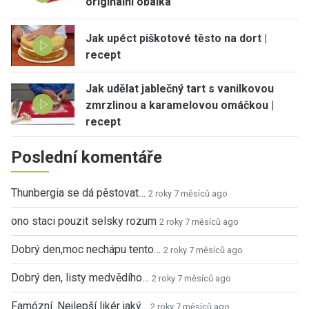
originální obálka
Jak upéct piškotové těsto na dort |
recept
Jak udělat jablečný tart s vanilkovou
zmrzlinou a karamelovou omáčkou |
recept
Poslední komentáře
Thunbergia se dá pěstovat…
2 roky 7 měsíců ago
ono staci pouzit selsky rozum
2 roky 7 měsíců ago
Dobrý den,moc nechápu tento…
2 roky 7 měsíců ago
Dobrý den, listy medvědího…
2 roky 7 měsíců ago
Famózní. Nejlepší likér jaký…
2 roky 7 měsíců ago