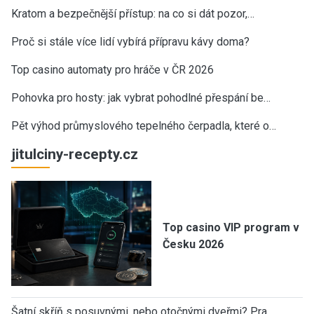
Kratom a bezpečnější přístup: na co si dát pozor,…
Proč si stále více lidí vybírá přípravu kávy doma?
Top casino automaty pro hráče v ČR 2026
Pohovka pro hosty: jak vybrat pohodlné přespání be…
Pět výhod průmyslového tepelného čerpadla, které o…
jitulciny-recepty.cz
Top casino VIP program v
Česku 2026
Šatní skříň s posuvnými, nebo otočnými dveřmi? Pra…