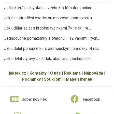
Jídla, která nachystat na večírek s tématem online…
Jak na netradiční exotickou mrkvovou pomazánku
Jak udělat salát s krabími tyčinkami 7× jinak | re…
Jednoduché pomazánky z tvarohu – 12 variant | rych…
Jak udělat pomazánku s olomouckými tvarůžky |4 rec…
Jak udělat sýrový salát tak, abyste si pochutnali?…
jaktak.cz
|
Kontakty
|
O nás
|
Reklama
|
Nápověda
|
Podmínky
|
Soukromí
|
Mapa stránek
Odběr novinek
Facebook