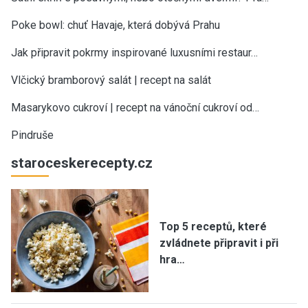
Poke bowl: chuť Havaje, která dobývá Prahu
Jak připravit pokrmy inspirované luxusními restaur…
Vlčický bramborový salát | recept na salát
Masarykovo cukroví | recept na vánoční cukroví od…
Pindruše
staroceskerecepty.cz
Top 5 receptů, které
zvládnete připravit i při
hra…