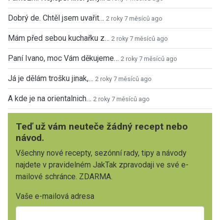
Dobrý de. Chtěl jsem uvařit…
2 roky 7 měsíců ago
Mám před sebou kuchařku z…
2 roky 7 měsíců ago
Paní Ivano, moc Vám děkujeme…
2 roky 7 měsíců ago
Já je dělám trošku jinak,…
2 roky 7 měsíců ago
A kde je na orientalnich…
2 roky 7 měsíců ago
Teď už vám neuteče žádný recept nebo
návod.
Všechny nové recepty, sezónní rady, tipy a návody
najdete v pravidelném JakTak zpravodaji ve své e-
mailové schránce. ZDARMA.
Vaše e-mailová adresa