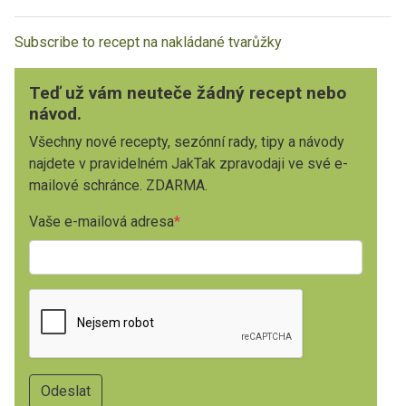
Subscribe to recept na nakládané tvarůžky
Teď už vám neuteče žádný recept nebo
návod.
Všechny nové recepty, sezónní rady, tipy a návody
najdete v pravidelném JakTak zpravodaji ve své e-
mailové schránce. ZDARMA.
Vaše e-mailová adresa