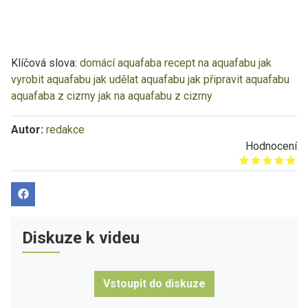
Klíčová slova:
domácí aquafaba
recept na aquafabu
jak
vyrobit aquafabu
jak udělat aquafabu
jak připravit aquafabu
aquafaba z cizrny
jak na aquafabu z cizrny
Autor:
redakce
Hodnocení
Give it 1/5
Give it 2/5
Give it 3/5
Give it 4/5
Give it 5/5
Diskuze k videu
Vstoupit do diskuze