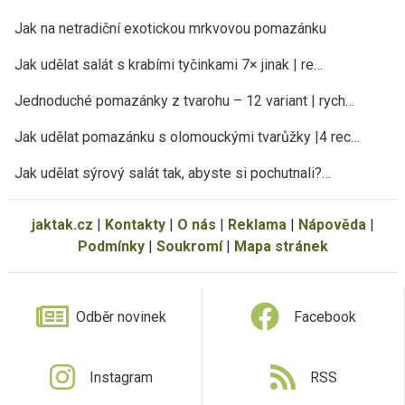
Jak na netradiční exotickou mrkvovou pomazánku
Jak udělat salát s krabími tyčinkami 7× jinak | re…
Jednoduché pomazánky z tvarohu – 12 variant | rych…
Jak udělat pomazánku s olomouckými tvarůžky |4 rec…
Jak udělat sýrový salát tak, abyste si pochutnali?…
jaktak.cz
|
Kontakty
|
O nás
|
Reklama
|
Nápověda
|
Podmínky
|
Soukromí
|
Mapa stránek
Odběr novinek
Facebook
Instagram
RSS