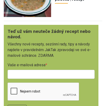
Teď už vám neuteče žádný recept nebo
návod.
Všechny nové recepty, sezónní rady, tipy a návody
najdete v pravidelném JakTak zpravodaji ve své e-
mailové schránce. ZDARMA.
Vaše e-mailová adresa