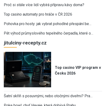
Proč si stále více lidí vybírá přípravu kávy doma?
Top casino automaty pro hráče v ČR 2026
Pohovka pro hosty: jak vybrat pohodlné přespání be…
Pět výhod průmyslového tepelného čerpadla, které o…
jitulciny-recepty.cz
Top casino VIP program v
Česku 2026
Šatní skříň s posuvnými, nebo otočnými dveřmi? Pra…
Poke bowl: chuť Havaje, která dobývá Prahu