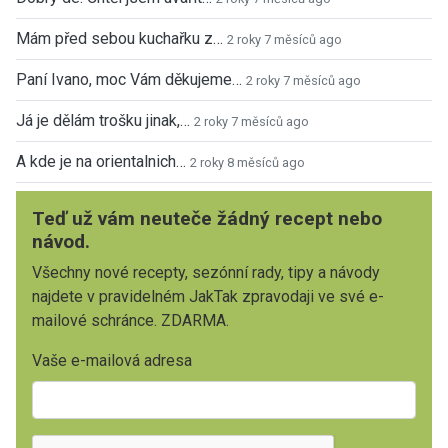
Mám před sebou kuchařku z…
2 roky 7 měsíců ago
Paní Ivano, moc Vám děkujeme…
2 roky 7 měsíců ago
Já je dělám trošku jinak,…
2 roky 7 měsíců ago
A kde je na orientalnich…
2 roky 8 měsíců ago
Teď už vám neuteče žádný recept nebo
návod.
Všechny nové recepty, sezónní rady, tipy a návody
najdete v pravidelném JakTak zpravodaji ve své e-
mailové schránce. ZDARMA.
Vaše e-mailová adresa