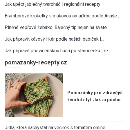
Jak upéct jablečný tvaroháč | regionální recepty
Bramborové kroketky s makovou omáčkou podle Anuše…
Plněné vepřové žebírko: Báječný tip nejen na sváte…
Jak připravit kávový likér podle našich babiček |…
Jak připravit posvícenskou husu po staročesku | re…
pomazanky-recepty.cz
Pomazánky pro zdravější
životní styl: Jak si pochu…
Jídla, která nachystat na večírek s tématem online…