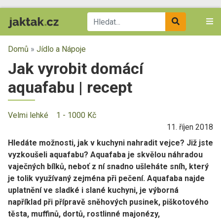
Domů
»
Jídlo a Nápoje
Jak vyrobit domácí
aquafabu | recept
Velmi lehké
1 - 1000 Kč
11. říjen 2018
Hledáte možnosti, jak v kuchyni nahradit vejce? Již jste
vyzkoušeli aquafabu? Aquafaba je skvělou náhradou
vaječných bílků, neboť z ní snadno ušleháte sníh, který
je tolik využívaný zejména při pečení. Aquafaba najde
uplatnění ve sladké i slané kuchyni, je výborná
například při přípravě sněhových pusinek, piškotového
těsta, muffinů, dortů, rostlinné majonézy,