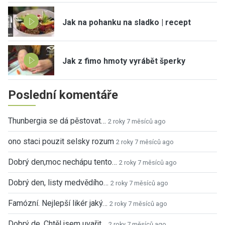
Jak na pohanku na sladko | recept
Jak z fimo hmoty vyrábět šperky
Poslední komentáře
Thunbergia se dá pěstovat…
2 roky 7 měsíců ago
ono staci pouzit selsky rozum
2 roky 7 měsíců ago
Dobrý den,moc nechápu tento…
2 roky 7 měsíců ago
Dobrý den, listy medvědího…
2 roky 7 měsíců ago
Famózní. Nejlepší likér jaký…
2 roky 7 měsíců ago
Dobrý de. Chtěl jsem uvařit…
2 roky 7 měsíců ago