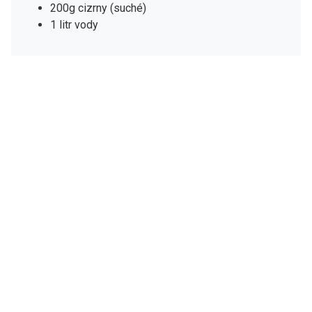
200g cizrny (suché)
1 litr vody