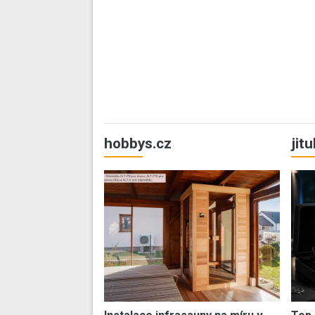
hobbys.cz
jit