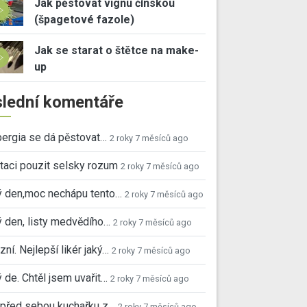
Jak pěstovat vignu čínskou
(špagetové fazole)
Jak se starat o štětce na make-
up
lední komentáře
ergia se dá pěstovat…
2 roky 7 měsíců ago
taci pouzit selsky rozum
2 roky 7 měsíců ago
ý den,moc nechápu tento…
2 roky 7 měsíců ago
 den, listy medvědího…
2 roky 7 měsíců ago
ní. Nejlepší likér jaký…
2 roky 7 měsíců ago
 de. Chtěl jsem uvařit…
2 roky 7 měsíců ago
před sebou kuchařku z…
2 roky 7 měsíců ago