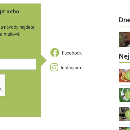
pt nebo
Dne
 a návody najdete
 e-mailové
Facebook
Nej
Instagram