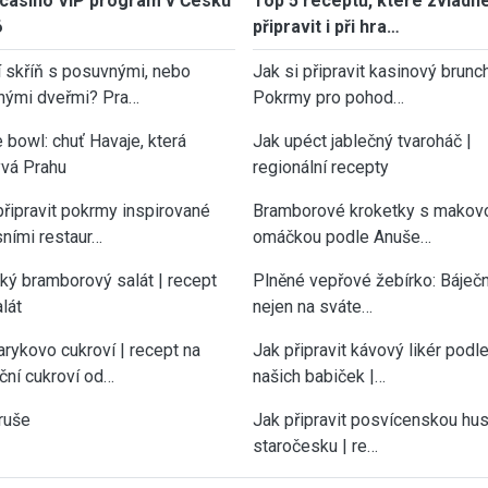
casino VIP program v Česku
Top 5 receptů, které zvládn
6
připravit i při hra…
í skříň s posuvnými, nebo
Jak si připravit kasinový brunch
nými dveřmi? Pra…
Pokrmy pro pohod…
 bowl: chuť Havaje, která
Jak upéct jablečný tvaroháč |
vá Prahu
regionální recepty
připravit pokrmy inspirované
Bramborové kroketky s makov
sními restaur…
omáčkou podle Anuše…
cký bramborový salát | recept
Plněné vepřové žebírko: Báječn
lát
nejen na sváte…
rykovo cukroví | recept na
Jak připravit kávový likér podl
ční cukroví od…
našich babiček |…
ruše
Jak připravit posvícenskou hu
staročesku | re…