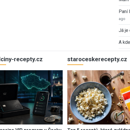
Paní
ago
Já je
A kde
ulciny-recepty.cz
staroceskerecepty.cz