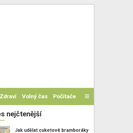
Zdraví
Volný čas
Počítače
s nejčtenější
Jak udělat cuketové bramboráky