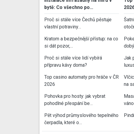
Instalace infrasauny na míru v
Top 
bytě: Co všechno po…
202
Proč si stále více Čechů pěstuje
Šatn
vlastní potraviny…
otoč
Kratom a bezpečnější přístup: na co
Poke
si dát pozor,…
dobý
Proč si stále více lidí vybírá
Jak 
přípravu kávy doma?
luxu
Top casino automaty pro hráče v ČR
Vlči
2026
na sa
Pohovka pro hosty: jak vybrat
Masa
pohodlné přespání be…
váno
Pět výhod průmyslového tepelného
Pind
čerpadla, které o…