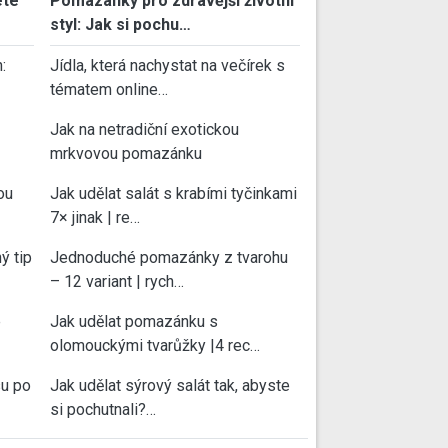
ete
Pomazánky pro zdravější životní
styl: Jak si pochu…
:
Jídla, která nachystat na večírek s
tématem online…
Jak na netradiční exotickou
mrkvovou pomazánku
ou
Jak udělat salát s krabími tyčinkami
7× jinak | re…
ý tip
Jednoduché pomazánky z tvarohu
– 12 variant | rych…
e
Jak udělat pomazánku s
olomouckými tvarůžky |4 rec…
su po
Jak udělat sýrový salát tak, abyste
si pochutnali?…