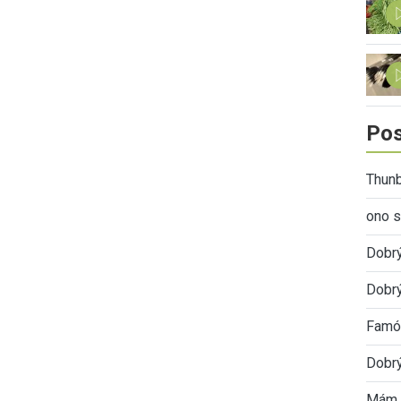
Pos
Thunb
ono s
Dobr
Dobrý
Famóz
Dobrý
Mám 