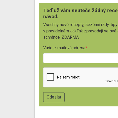
Teď už vám neuteče žádný rece
návod.
Všechny nové recepty, sezónní rady, tipy
v pravidelném JakTak zpravodaji ve své
schránce. ZDARMA.
Vaše e-mailová adresa