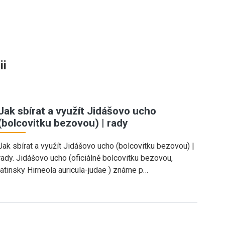
ii
Jak sbírat a využít Jidášovo ucho
(bolcovitku bezovou) | rady
Jak sbírat a využít Jidášovo ucho (bolcovitku bezovou) |
rady. Jidášovo ucho (oficiálně bolcovitku bezovou,
latinsky Hirneola auricula-judae ) známe p…