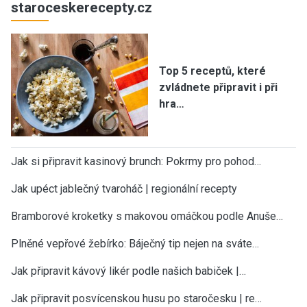
staroceskerecepty.cz
Top 5 receptů, které
zvládnete připravit i při
hra…
Jak si připravit kasinový brunch: Pokrmy pro pohod…
Jak upéct jablečný tvaroháč | regionální recepty
Bramborové kroketky s makovou omáčkou podle Anuše…
Plněné vepřové žebírko: Báječný tip nejen na sváte…
Jak připravit kávový likér podle našich babiček |…
Jak připravit posvícenskou husu po staročesku | re…