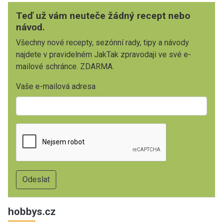
Teď už vám neuteče žádný recept nebo
návod.
Všechny nové recepty, sezónní rady, tipy a návody
najdete v pravidelném JakTak zpravodaji ve své e-
mailové schránce. ZDARMA.
Vaše e-mailová adresa
hobbys.cz