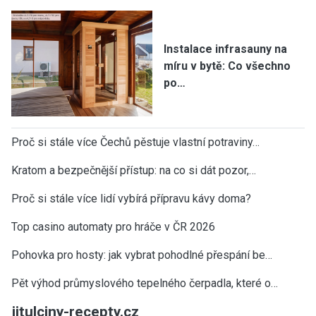
Instalace infrasauny na
míru v bytě: Co všechno
po…
Proč si stále více Čechů pěstuje vlastní potraviny…
Kratom a bezpečnější přístup: na co si dát pozor,…
Proč si stále více lidí vybírá přípravu kávy doma?
Top casino automaty pro hráče v ČR 2026
Pohovka pro hosty: jak vybrat pohodlné přespání be…
Pět výhod průmyslového tepelného čerpadla, které o…
jitulciny-recepty.cz