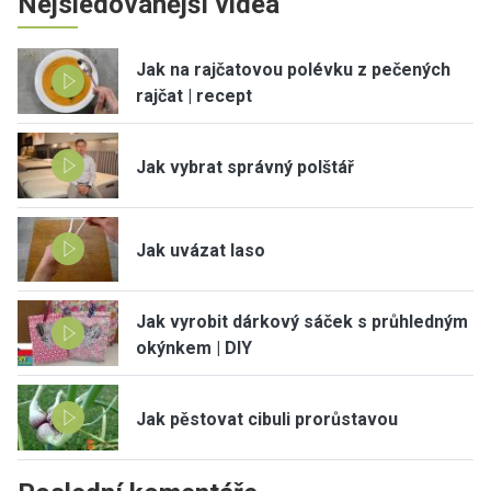
Nejsledovanější videa
Jak na rajčatovou polévku z pečených
rajčat | recept
Jak vybrat správný polštář
Jak uvázat laso
Jak vyrobit dárkový sáček s průhledným
okýnkem | DIY
Jak pěstovat cibuli prorůstavou