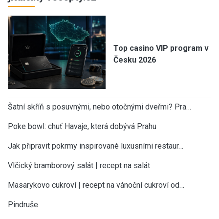
Top casino VIP program v
Česku 2026
Šatní skříň s posuvnými, nebo otočnými dveřmi? Pra…
Poke bowl: chuť Havaje, která dobývá Prahu
Jak připravit pokrmy inspirované luxusními restaur…
Vlčický bramborový salát | recept na salát
Masarykovo cukroví | recept na vánoční cukroví od…
Pindruše