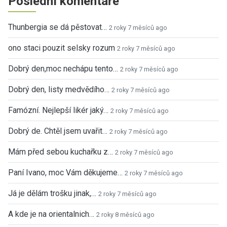
Poslední komentáře
Thunbergia se dá pěstovat…
2 roky 7 měsíců ago
ono staci pouzit selsky rozum
2 roky 7 měsíců ago
Dobrý den,moc nechápu tento…
2 roky 7 měsíců ago
Dobrý den, listy medvědího…
2 roky 7 měsíců ago
Famózní. Nejlepší likér jaký…
2 roky 7 měsíců ago
Dobrý de. Chtěl jsem uvařit…
2 roky 7 měsíců ago
Mám před sebou kuchařku z…
2 roky 7 měsíců ago
Paní Ivano, moc Vám děkujeme…
2 roky 7 měsíců ago
Já je dělám trošku jinak,…
2 roky 7 měsíců ago
A kde je na orientalnich…
2 roky 8 měsíců ago