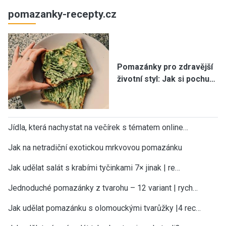
pomazanky-recepty.cz
Pomazánky pro zdravější
životní styl: Jak si pochu…
Jídla, která nachystat na večírek s tématem online…
Jak na netradiční exotickou mrkvovou pomazánku
Jak udělat salát s krabími tyčinkami 7× jinak | re…
Jednoduché pomazánky z tvarohu – 12 variant | rych…
Jak udělat pomazánku s olomouckými tvarůžky |4 rec…