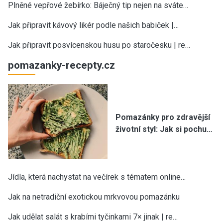
Plněné vepřové žebírko: Báječný tip nejen na sváte…
Jak připravit kávový likér podle našich babiček |…
Jak připravit posvícenskou husu po staročesku | re…
pomazanky-recepty.cz
Pomazánky pro zdravější
životní styl: Jak si pochu…
Jídla, která nachystat na večírek s tématem online…
Jak na netradiční exotickou mrkvovou pomazánku
Jak udělat salát s krabími tyčinkami 7× jinak | re…