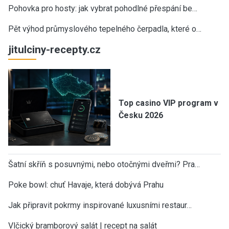
Pohovka pro hosty: jak vybrat pohodlné přespání be…
Pět výhod průmyslového tepelného čerpadla, které o…
jitulciny-recepty.cz
Top casino VIP program v
Česku 2026
Šatní skříň s posuvnými, nebo otočnými dveřmi? Pra…
Poke bowl: chuť Havaje, která dobývá Prahu
Jak připravit pokrmy inspirované luxusními restaur…
Vlčický bramborový salát | recept na salát