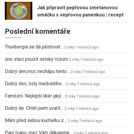
Jak připravit pepřovou smetanovou
omáčku s vepřovou panenkou | recept
Poslední komentáře
Thunbergia se dá pěstovat…
2 roky 7 měsíců ago
ono staci pouzit selsky rozum
2 roky 7 měsíců ago
Dobrý den,moc nechápu tento…
2 roky 7 měsíců ago
Dobrý den, listy medvědího…
2 roky 7 měsíců ago
Famózní. Nejlepší likér jaký…
2 roky 7 měsíců ago
Dobrý de. Chtěl jsem uvařit…
2 roky 7 měsíců ago
Mám před sebou kuchařku z…
2 roky 7 měsíců ago
Paní Ivano, moc Vám děkujeme…
2 roky 7 měsíců ago