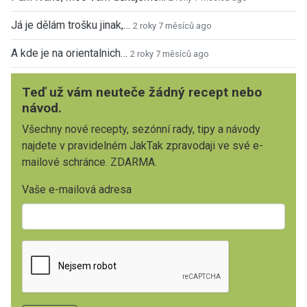
Já je dělám trošku jinak,…
2 roky 7 měsíců ago
A kde je na orientalnich…
2 roky 7 měsíců ago
Teď už vám neuteče žádný recept nebo
návod.
Všechny nové recepty, sezónní rady, tipy a návody
najdete v pravidelném JakTak zpravodaji ve své e-
mailové schránce. ZDARMA.
Vaše e-mailová adresa