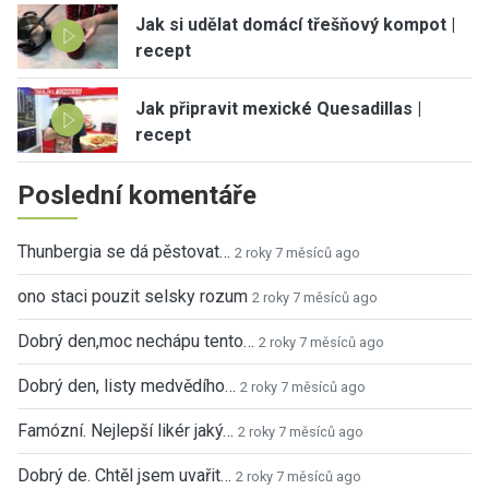
Jak si udělat domácí třešňový kompot |
recept
Jak připravit mexické Quesadillas |
recept
Poslední komentáře
Thunbergia se dá pěstovat…
2 roky 7 měsíců ago
ono staci pouzit selsky rozum
2 roky 7 měsíců ago
Dobrý den,moc nechápu tento…
2 roky 7 měsíců ago
Dobrý den, listy medvědího…
2 roky 7 měsíců ago
Famózní. Nejlepší likér jaký…
2 roky 7 měsíců ago
Dobrý de. Chtěl jsem uvařit…
2 roky 7 měsíců ago