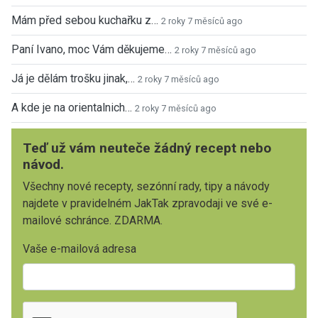
Mám před sebou kuchařku z…
2 roky 7 měsíců ago
Paní Ivano, moc Vám děkujeme…
2 roky 7 měsíců ago
Já je dělám trošku jinak,…
2 roky 7 měsíců ago
A kde je na orientalnich…
2 roky 7 měsíců ago
Teď už vám neuteče žádný recept nebo
návod.
Všechny nové recepty, sezónní rady, tipy a návody
najdete v pravidelném JakTak zpravodaji ve své e-
mailové schránce. ZDARMA.
Vaše e-mailová adresa