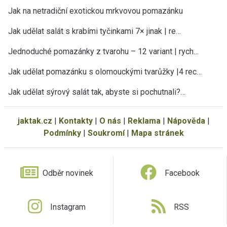
Jak na netradiční exotickou mrkvovou pomazánku
Jak udělat salát s krabími tyčinkami 7× jinak | re…
Jednoduché pomazánky z tvarohu – 12 variant | rych…
Jak udělat pomazánku s olomouckými tvarůžky |4 rec…
Jak udělat sýrový salát tak, abyste si pochutnali?…
jaktak.cz
|
Kontakty
|
O nás
|
Reklama
|
Nápověda
|
Podmínky
|
Soukromí
|
Mapa stránek
Odběr novinek
Facebook
Instagram
RSS