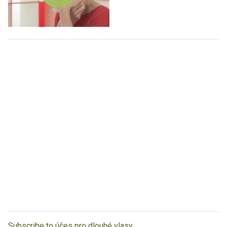
Subscribe to účes pro dlouhé vlasy