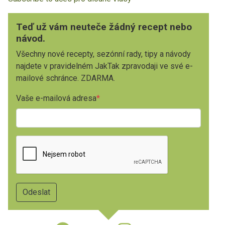
Teď už vám neuteče žádný recept nebo
návod.
Všechny nové recepty, sezónní rady, tipy a návody
najdete v pravidelném JakTak zpravodaji ve své e-
mailové schránce. ZDARMA.
Vaše e-mailová adresa