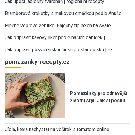
Jak upéct jablečný tvaroháč | regionální recepty
Bramborové kroketky s makovou omáčkou podle Anuše…
Plněné vepřové žebírko: Báječný tip nejen na sváte…
Jak připravit kávový likér podle našich babiček |…
Jak připravit posvícenskou husu po staročesku | re…
pomazanky-recepty.cz
Pomazánky pro zdravější
životní styl: Jak si pochu…
Jídla, která nachystat na večírek s tématem online…