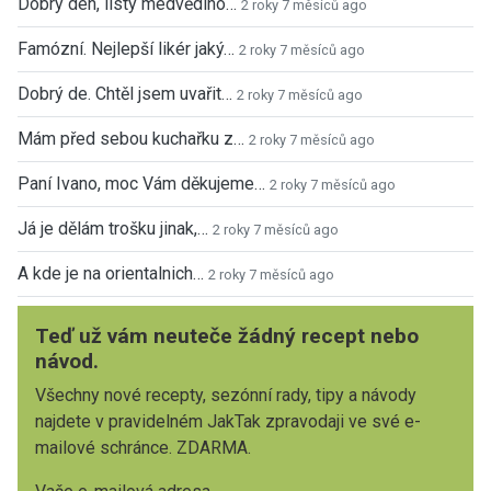
Dobrý den, listy medvědího…
2 roky 7 měsíců ago
Famózní. Nejlepší likér jaký…
2 roky 7 měsíců ago
Dobrý de. Chtěl jsem uvařit…
2 roky 7 měsíců ago
Mám před sebou kuchařku z…
2 roky 7 měsíců ago
Paní Ivano, moc Vám děkujeme…
2 roky 7 měsíců ago
Já je dělám trošku jinak,…
2 roky 7 měsíců ago
A kde je na orientalnich…
2 roky 7 měsíců ago
Teď už vám neuteče žádný recept nebo
návod.
Všechny nové recepty, sezónní rady, tipy a návody
najdete v pravidelném JakTak zpravodaji ve své e-
mailové schránce. ZDARMA.