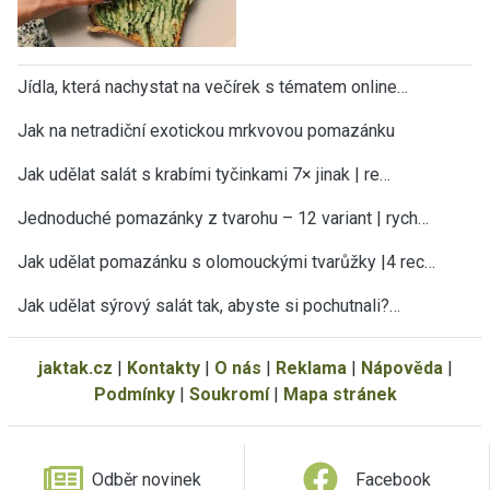
Jídla, která nachystat na večírek s tématem online…
Jak na netradiční exotickou mrkvovou pomazánku
Jak udělat salát s krabími tyčinkami 7× jinak | re…
Jednoduché pomazánky z tvarohu – 12 variant | rych…
Jak udělat pomazánku s olomouckými tvarůžky |4 rec…
Jak udělat sýrový salát tak, abyste si pochutnali?…
jaktak.cz
|
Kontakty
|
O nás
|
Reklama
|
Nápověda
|
Podmínky
|
Soukromí
|
Mapa stránek
Odběr novinek
Facebook