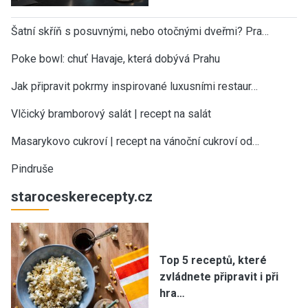
Šatní skříň s posuvnými, nebo otočnými dveřmi? Pra…
Poke bowl: chuť Havaje, která dobývá Prahu
Jak připravit pokrmy inspirované luxusními restaur…
Vlčický bramborový salát | recept na salát
Masarykovo cukroví | recept na vánoční cukroví od…
Pindruše
staroceskerecepty.cz
Top 5 receptů, které
zvládnete připravit i při
hra…