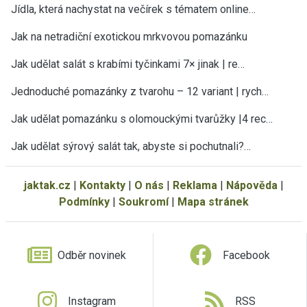
Jídla, která nachystat na večírek s tématem online…
Jak na netradiční exotickou mrkvovou pomazánku
Jak udělat salát s krabími tyčinkami 7× jinak | re…
Jednoduché pomazánky z tvarohu – 12 variant | rych…
Jak udělat pomazánku s olomouckými tvarůžky |4 rec…
Jak udělat sýrový salát tak, abyste si pochutnali?…
jaktak.cz
|
Kontakty
|
O nás
|
Reklama
|
Nápověda
|
Podmínky
|
Soukromí
|
Mapa stránek
Odběr novinek
Facebook
Instagram
RSS