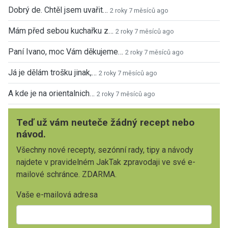
Dobrý de. Chtěl jsem uvařit…
2 roky 7 měsíců ago
Mám před sebou kuchařku z…
2 roky 7 měsíců ago
Paní Ivano, moc Vám děkujeme…
2 roky 7 měsíců ago
Já je dělám trošku jinak,…
2 roky 7 měsíců ago
A kde je na orientalnich…
2 roky 7 měsíců ago
Teď už vám neuteče žádný recept nebo
návod.
Všechny nové recepty, sezónní rady, tipy a návody
najdete v pravidelném JakTak zpravodaji ve své e-
mailové schránce. ZDARMA.
Vaše e-mailová adresa