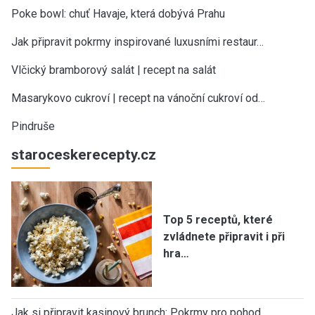
Poke bowl: chuť Havaje, která dobývá Prahu
Jak připravit pokrmy inspirované luxusními restaur…
Vlčický bramborový salát | recept na salát
Masarykovo cukroví | recept na vánoční cukroví od…
Pindruše
staroceskerecepty.cz
Top 5 receptů, které
zvládnete připravit i při
hra…
Jak si připravit kasinový brunch: Pokrmy pro pohod…