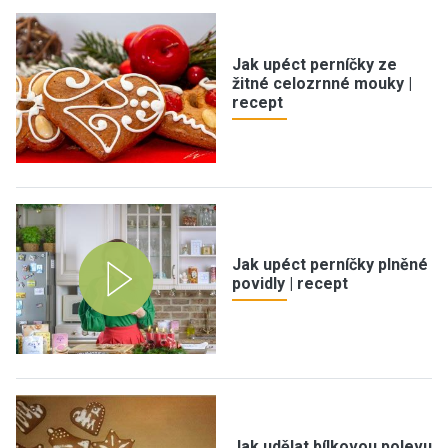
Jak upéct perníčky ze
žitné celozrnné mouky |
recept
Jak upéct perníčky plněné
povidly | recept
Jak udělat bílkovou polevu