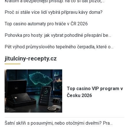
Kratom a bezpečnější přístup: na co si dát pozor,…
Proč si stále více lidí vybírá přípravu kávy doma?
Top casino automaty pro hráče v ČR 2026
Pohovka pro hosty: jak vybrat pohodlné přespání be…
Pět výhod průmyslového tepelného čerpadla, které o…
jitulciny-recepty.cz
Top casino VIP program v
Česku 2026
Šatní skříň s posuvnými, nebo otočnými dveřmi? Pra…