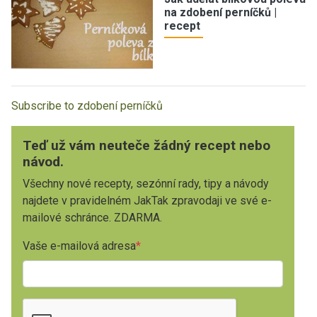
na zdobení perníčků |
recept
Subscribe to zdobení perníčků
Teď už vám neuteče žádný recept nebo
návod.
Všechny nové recepty, sezónní rady, tipy a návody
najdete v pravidelném JakTak zpravodaji ve své e-
mailové schránce. ZDARMA.
Vaše e-mailová adresa