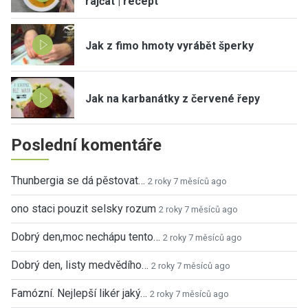
rajčat | recept
Jak z fimo hmoty vyrábět šperky
Jak na karbanátky z červené řepy
Poslední komentáře
Thunbergia se dá pěstovat…
2 roky 7 měsíců ago
ono staci pouzit selsky rozum
2 roky 7 měsíců ago
Dobrý den,moc nechápu tento…
2 roky 7 měsíců ago
Dobrý den, listy medvědího…
2 roky 7 měsíců ago
Famózní. Nejlepší likér jaký…
2 roky 7 měsíců ago